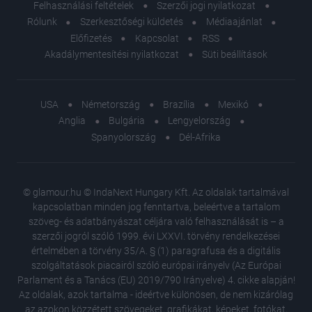
Felhasználási feltételek
Szerzői jogi nyilatkozat
Rólunk
Szerkesztőségi küldetés
Médiaajánlat
Előfizetés
Kapcsolat
RSS
Akadálymentesítési nyilatkozat
Süti beállítások
USA
Németország
Brazília
Mexikó
Anglia
Bulgária
Lengyelország
Spanyolország
Dél-Afrika
© glamour.hu © IndaNext Hungary Kft. Az oldalak tartalmával
kapcsolatban minden jog fenntartva, beleértve a tartalom
szöveg- és adatbányászat céljára való felhasználását is – a
szerzői jogról szóló 1999. évi LXXVI. törvény rendelkezései
értelmében a törvény 35/A. § (1) paragrafusa és a digitális
szolgáltatások piacairól szóló európai irányelv (Az Európai
Parlament és a Tanács (EU) 2019/790 Irányelve) 4. cikke alapján!
Az oldalak, azok tartalma - ideértve különösen, de nem kizárólag
az azokon közzétett szövegeket, grafikákat, képeket, fotókat,