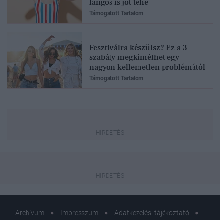
lángos is jót tehe
Támogatott Tartalom
Fesztiválra készülsz? Ez a 3
szabály megkímélhet egy
nagyon kellemetlen problémától
Támogatott Tartalom
Archívum
Impresszum
Adatkezelési tájékoztató