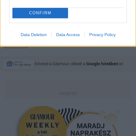
CONFIRM
Data Deletion
Data Access
Privacy Policy
GLAMOUR
Kövesd a Glamour cikkeit a
Google hírekben
is!