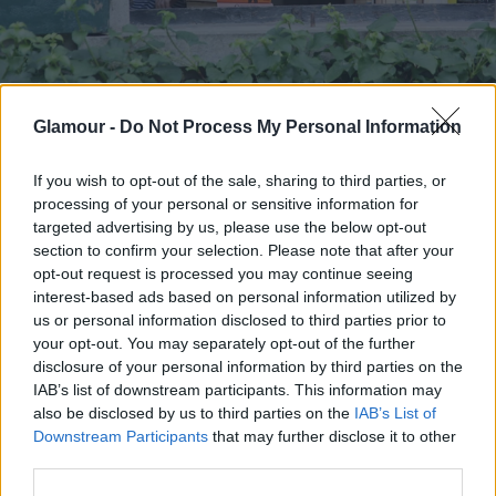
Timothee Chalamet
Glamour -
Do Not Process My Personal Information
If you wish to opt-out of the sale, sharing to third parties, or
"Mondjátok meg neki, hogy várjon! Nagyon-nagyon
processing of your personal or sensitive information for
tehetséges. Elég idős már ahhoz, hogy ezt
targeted advertising by us, please use the below opt-out
mondjam, ugye? 18 felett van? Mégis mi lenne, ha
section to confirm your selection. Please note that after your
opt-out request is processed you may continue seeing
úgy tartanám szexinek, hogy csak 15 éves?" -
interest-based ads based on personal information utilized by
viccelődött a legendásan szókimondó híresség
us or personal information disclosed to third parties prior to
your opt-out. You may separately opt-out of the further
Nos, kíváncsiak lennénk, hogy vélekedik minderről
disclosure of your personal information by third parties on the
Timothée, de le mernénk fogadni, hogy nagyon
IAB’s list of downstream participants. This information may
hízelgőnek veszi Lawrence rajongását, ki nem?
also be disclosed by us to third parties on the
IAB’s List of
Downstream Participants
that may further disclose it to other
third parties.