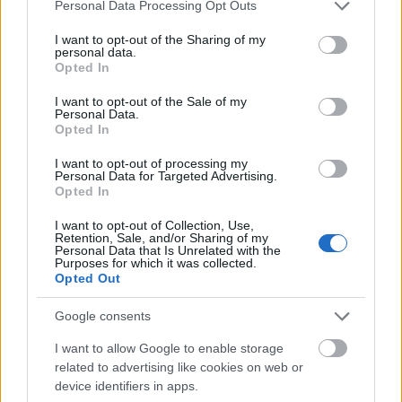
Please note that this website/app uses one or more Google
Personal Data Processing Opt Outs
services and may gather and store information including but
Láttad már?
Hatalmas comb- és mellvillantás:
not limited to your visit or usage behaviour. You may click to
I want to opt-out of the Sharing of my
personal data.
grant or deny consent to Google and its third-party tags to
Jennifer Lawrence nagyon szexizik
Opted In
use your data for below specified purposes in below Google
consent section.
I want to opt-out of the Sale of my
Personal Data.
Opted In
I want to opt-out of processing my
Personal Data for Targeted Advertising.
Opted In
I want to opt-out of Collection, Use,
Retention, Sale, and/or Sharing of my
Personal Data that Is Unrelated with the
Purposes for which it was collected.
Opted Out
Google consents
I want to allow Google to enable storage
related to advertising like cookies on web or
device identifiers in apps.