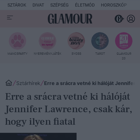
SZTÁROK
DIVAT
SZÉPSÉG
ÉLETMÓD
HOROSZKÓP
KU
MANCSPARTY
NYEREMÉNYJÁTÉK
SYOSS
TAROT
GLAMOUR
20
Sztárhírek
Erre a srácra vetné ki hálóját Jennifer 
Erre a srácra vetné ki hálóját
Jennifer Lawrence, csak kár,
hogy ilyen fiatal