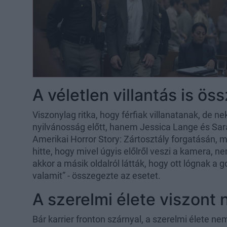
A véletlen villantás is öss
Viszonylag ritka, hogy férfiak villanatanak, de n
nyilvánosság előtt, hanem Jessica Lange és Sar
Amerikai Horror Story: Zártosztály forgatásán, mi
hitte, hogy mivel úgyis előlről veszi a kamera, ne
akkor a másik oldalról látták, hogy ott lógnak a 
valamit” - összegezte az esetet.
A szerelmi élete viszont 
Bár karrier fronton szárnyal, a szerelmi élete ne