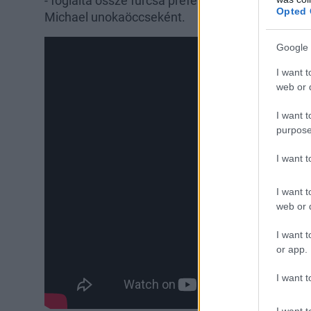
- foglalta össze furcsa preferenciáját. És most m
Opted 
Michael unokaöccseként.
Google 
I want t
web or d
I want t
purpose
I want 
I want t
web or d
I want t
or app.
I want t
I want t