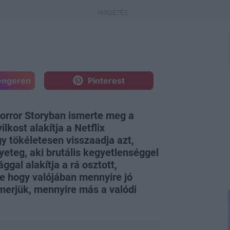
engeren
Pinterest
orror Storyban ismerte meg a
lkost alakítja a Netflix
gy tökéletesen visszaadja azt,
yeteg, aki brutális kegyetlenséggel
ggal alakítja a rá osztott,
de hogy valójában mennyire jó
smerjük, mennyire más a valódi