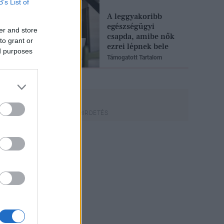
B’s List of
A leggyakoribb
egészségügyi
er and store
csapda, amibe nők
to grant or
ezrei lépnek bele
ed purposes
Támogatott Tartalom