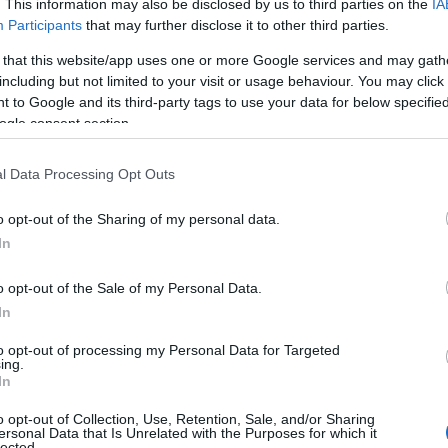
. This information may also be disclosed by us to third parties on the
IA
zsebelt egy díjat a Phoenix
Participants
that may further disclose it to other third parties.
 that this website/app uses one or more Google services and may gath
tt
including but not limited to your visit or usage behaviour. You may click 
 to Google and its third-party tags to use your data for below specifi
zongató félelmet érez az ember már
ogle consent section.
Station reklámjában, biztosítás
sokat, és a Kellogg reklámjában is
l Data Processing Opt Outs
szott mint a One Tree Hill, szerepelt a
ban is, és ő volt Todd Haynes, a főhős
o opt-out of the Sharing of my personal data.
ilmben. Ugyanakkor egy interjúban
In
akiket nem egyszerű megformálni:
o opt-out of the Sale of my Personal Data.
In
nál
to opt-out of processing my Personal Data for Targeted
ing.
In
o opt-out of Collection, Use, Retention, Sale, and/or Sharing
ersonal Data that Is Unrelated with the Purposes for which it
lected.