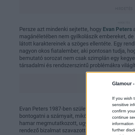
Persze azt mindenki sejtette, hogy
Evan Peters
a
magánéletében nem gyilkolászik embereket, de in
látott karaktereinek a szöges ellentéte. Egy ren
nagyon okos fiatalember, aki pontosan tudja, h
bemutató sorozat nem csak szimplán egy kegyet
társadalmi és rendszerszintű problémákra világít
Glamour 
If you wish 
sensitive in
Evan Peters 1987-ben született, két testvére va
confirm you
bontogatni a szárnyait, miközben színjátszást i
continue se
hamar megmutatkozott, ugyanis élete második m
information 
rendező bizalmat szavazott neki, és megkapta 
further disc