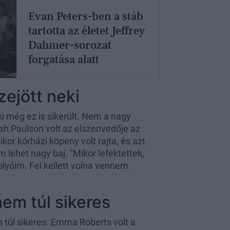
Evan Peters-ben a stáb
tartotta az életet Jeffrey
Dahmer-sorozat
forgatása alatt
zejött neki
eki még ez is sikerült. Nem a nagy
ah Paulson volt az elszenvedője az
kor kórházi köpeny volt rajta, és azt
m lehet nagy baj. “Mikor lefektettek,
golyóim. Fel kellett volna vennem
nem túl sikeres
m túl sikeres. Emma Roberts volt a