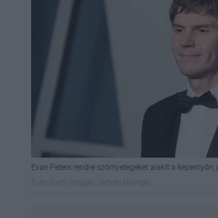
Evan Peters rendre szörnyetegeket alakít a képernyőn
Fotó:
Getty Images /Arturo Holmes