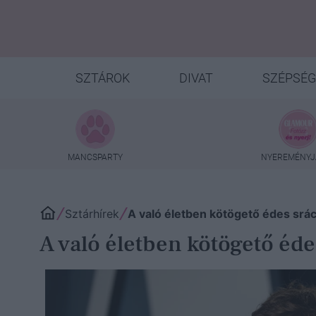
SZTÁROK
DIVAT
SZÉPSÉG
MANCSPARTY
NYEREMÉNYJ
Sztárhírek
A való életben kötögető édes srá
A való életben kötögető éde