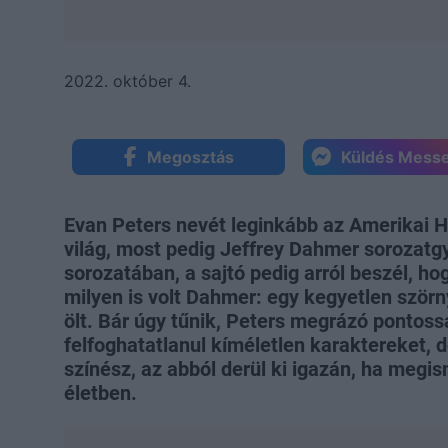
2022. október 4.
Megosztás
Küldés Mess
Evan Peters nevét leginkább az Amerikai H
világ, most pedig Jeffrey Dahmer sorozatgyi
sorozatában, a sajtó pedig arról beszél, ho
milyen is volt Dahmer: egy kegyetlen szörn
ölt. Bár úgy tűnik, Peters megrázó pontossá
felfoghatatlanul kíméletlen karaktereket, 
színész, az abból derül ki igazán, ha megi
életben.