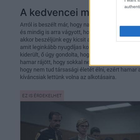
authenti
A kedvencei még kimara
Arról is beszélt már, hogy nagy kedvence a Wal
és mindig is arra vágyott, hogy Wolverine szere
akkor beszéljünk egy kicsit a lehető legfurcsább 
amit leginkább nyugdíjas kor után kezdenek fel
kiderült, ő úgy gondolta, hogy a kötögetés segít 
hamar rájött, hogy sokkal nehezebb, mint gondolt
hogy nem tud társasági életét élni, ezért hamar
kíváncsiak lettünk volna az alkotásaira.