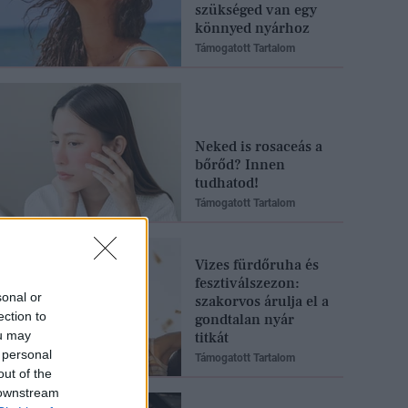
szükséged van egy
könnyed nyárhoz
Támogatott Tartalom
Neked is rosaceás a
bőrőd? Innen
tudhatod!
Támogatott Tartalom
Vizes fürdőruha és
fesztiválszezon:
sonal or
szakorvos árulja el a
ection to
gondtalan nyár
ou may
titkát
 personal
Támogatott Tartalom
out of the
 downstream