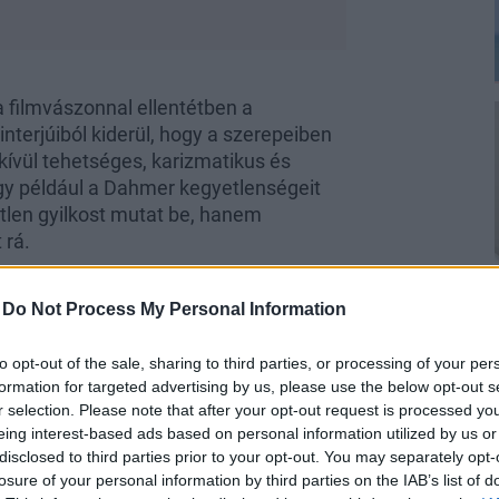
 filmvászonnal ellentétben a
terjúiból kiderül, hogy a szerepeiben
dkívül tehetséges, karizmatikus és
ogy például a Dahmer kegyetlenségeit
len gyilkost mutat be, hanem
 rá.
-
Do Not Process My Personal Information
to opt-out of the sale, sharing to third parties, or processing of your per
formation for targeted advertising by us, please use the below opt-out s
n, és 2001-ben modellként kezdte
r selection. Please note that after your opt-out request is processed y
s tanult. Tehetsége egyébként nagyon
eing interest-based ads based on personal information utilized by us or
eghallgatásán Michael Picchiottino
disclosed to third parties prior to your opt-out. You may separately opt-
Adam Sheppard szerepét a Clipping
losure of your personal information by third parties on the IAB’s list of