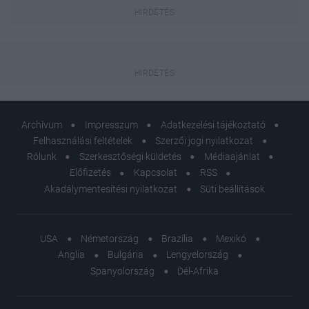
Archívum
Impresszum
Adatkezelési tájékoztató
Felhasználási feltételek
Szerzői jogi nyilatkozat
Rólunk
Szerkesztőségi küldetés
Médiaajánlat
Előfizetés
Kapcsolat
RSS
Akadálymentesítési nyilatkozat
Süti beállítások
USA
Németország
Brazília
Mexikó
Anglia
Bulgária
Lengyelország
Spanyolország
Dél-Afrika