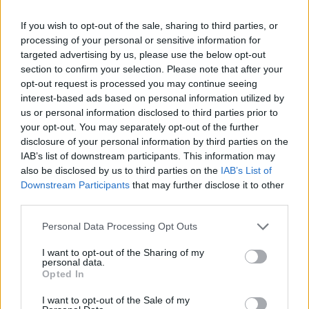
If you wish to opt-out of the sale, sharing to third parties, or
Nos, egy "bennfentes" szerint az utolsó csepp akkor
processing of your personal or sensitive information for
volt, amikor hónapokon át azzal kritizálták Meghant,
targeted advertising by us, please use the below opt-out
section to confirm your selection. Please note that after your
hogy túlságosan védelmezi a sajtó előtt a kis Archie-
opt-out request is processed you may continue seeing
t. A TMZ szerint, amikor 2019 májusában
interest-based ads based on personal information utilized by
megszületett Archie, Harry és Meghan szerették
us or personal information disclosed to third parties prior to
volna a lehető legjobban megóvni a médiától, éppen
your opt-out. You may separately opt-out of the further
ezért nem is mutatták meg rögtön a születése után
disclosure of your personal information by third parties on the
a nyilvánosságnak a kisbabát, mint ahogyan azt
IAB’s list of downstream participants. This information may
Kate Middletonnak és Vilmos hercegnek meg kellett
also be disclosed by us to third parties on the
IAB’s List of
Downstream Participants
that may further disclose it to other
tenni mindhárom gyerekük születését követően. A
third parties.
következő csapás a médiára nézve pedig az volt,
amikor nem voltak hajlandóak a keresztelőjével
Please note that this website/app uses one or more Google
Personal Data Processing Opt Outs
kapcsolatban sem semmilyen információt kiadni, az
services and may gather and store information including but
egész esemény titkos volt. Ezt természetesen az
not limited to your visit or usage behaviour. You may click to
I want to opt-out of the Sharing of my
personal data.
grant or deny consent to Google and its third-party tags to
angol sajtónak nem feküdt túl jól és ezért újabb és
Opted In
use your data for below specified purposes in below Google
újabb kritika-hadjáratokat indítottak Meghan ellen.
consent section.
I want to opt-out of the Sale of my
És ekkor döntöttek úgy, hogy akkor inkább kilépnek a