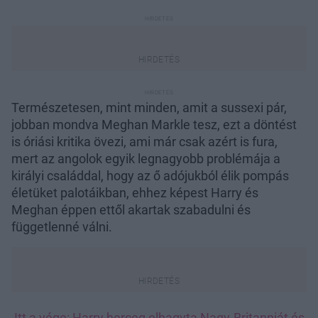
Természetesen, mint minden, amit a sussexi pár,
jobban mondva Meghan Markle tesz, ezt a döntést
is óriási kritika övezi, ami már csak azért is fura,
mert az angolok egyik legnagyobb problémája a
királyi családdal, hogy az ő adójukból élik pompás
életüket palotáikban, ehhez képest Harry és
Meghan éppen ettől akartak szabadulni és
függetlenné válni.
Itt a vége: Harry herceg elhagyta Nagy-Britanniát és