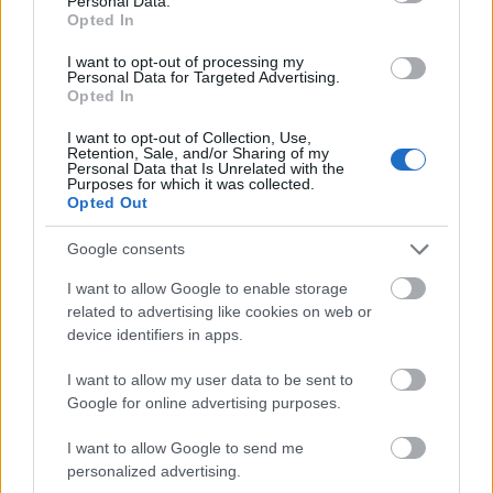
Personal Data.
hosszas tanakodás után.
Opted In
I want to opt-out of processing my
Personal Data for Targeted Advertising.
Opted In
I want to opt-out of Collection, Use,
Retention, Sale, and/or Sharing of my
Az forrás szerint a pár úgy véli, hogyha nem függnek
Personal Data that Is Unrelated with the
az adófizetőktől, akkor talán az elvárás sem akkora
Purposes for which it was collected.
Opted Out
feléjük, hogy az életük minden pillanatát nyilvánossá
tegyék, ugyanakkor nem is fogják abban a
Google consents
pozícióban érezni magukat, hogy mindent
kommentálhatnak.
I want to allow Google to enable storage
related to advertising like cookies on web or
device identifiers in apps.
I want to allow my user data to be sent to
Google for online advertising purposes.
I want to allow Google to send me
personalized advertising.