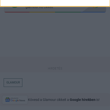
keresőben könnyebben megtaláld a
glamour.hu cikkeit
GLAMOUR
Kövesd a Glamour cikkeit a
Google hírekben
is!