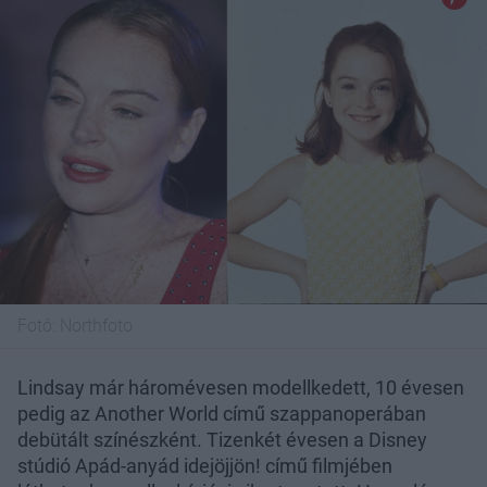
Fotó:
Northfoto
Lindsay már háromévesen modellkedett, 10 évesen
pedig az Another World című szappanoperában
debütált színészként. Tizenkét évesen a Disney
stúdió Apád-anyád idejöjjön! című filmjében