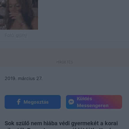
Fotó:
giphy
2019. március 27.
Küldés
Megosztás
Messengeren
Sok szülő nem hiába védi gyermekét a korai