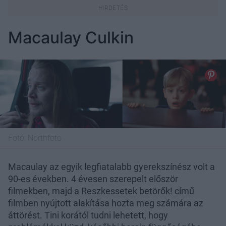
Macaulay Culkin
Fotó:
Northfoto
Macaulay az egyik legfiatalabb gyerekszínész volt a
90-es években. 4 évesen szerepelt először
filmekben, majd a Reszkessetek betörők! című
filmben nyújtott alakítása hozta meg számára az
áttörést. Tini korától tudni lehetett, hogy