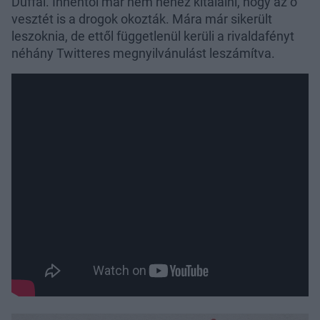
Duffal. Innentől már nem nehéz kitalálni, hogy az ő
vesztét is a drogok okozták. Mára már sikerült
leszoknia, de ettől függetlenül kerüli a rivaldafényt
néhány Twitteres megnyilvánulást leszámítva.