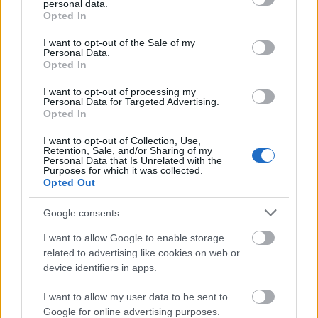
personal data.
grant or deny consent to Google and its third-party tags to
Opted In
use your data for below specified purposes in below Google
consent section.
I want to opt-out of the Sale of my
Personal Data.
Opted In
I want to opt-out of processing my
Personal Data for Targeted Advertising.
Fotó:
Northfoto
Opted In
I want to opt-out of Collection, Use,
Jake a Csillagok háborúja első részében tűnt fel a
Retention, Sale, and/or Sharing of my
fiatal Anakin Skywalkerként. A hirtelen jött siker
Personal Data that Is Unrelated with the
Purposes for which it was collected.
azonban egyáltalán nem tetszett neki. Később egy
Opted Out
interjúban mesélt róla, hogy sokat csúfolták az
iskolában és kiközösítették a hírneve miatt, ezért
Google consents
nem szeretett volna a szakmában maradni.
I want to allow Google to enable storage
Sikeresen el is tűnt. Pár évvel ezelőtt azonban egy
related to advertising like cookies on web or
autós üldözés során elfogták a rendőrök, ő pedig
device identifiers in apps.
hamis adatokat adott meg, ezért eljárás indult
ellene.
I want to allow my user data to be sent to
Google for online advertising purposes.