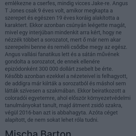
emlékezne a cserfes, mindig vicces Jake-re. Angus
T Jones csak 9 éves volt, amikor megkapta a
szerepet és egészen 19 éves koráig alakította a
karaktert. Ekkor azonban csúnyán leégette magát,
mivel egy interjúban mindenkit arra kért, hogy ne
nézzék többet a sorozatot, mert ő már nem akar
szerepelni benne és reméli csődbe megy az egész.
Angus vallási fanatikus lett és a sátán művének
gondolta a sorozatot, de ennek ellenére
epizódonként 300 000 dollárt zsebelt be érte.
Később azonban ezekkel a nézeteivel is felhagyott,
de addigra már kiírták a sorozatból és máshol sem
látták szívesen a szakmában. Ekkor beiratkozott a
coloradói egyetemre, ahol először környezetvédelmi
tanulmányokat tanult, majd átment zsidó szakra,
végül 2016-ban azt is abbahagyta. Azóta céget
alapított, de nem sokat lehet róla tudni.
Mischa Barton