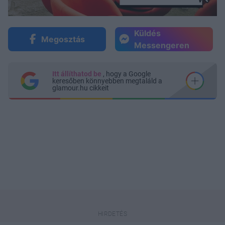
Küldés
Megosztás
Messengeren
Itt állíthatod be
, hogy a Google
keresőben könnyebben megtaláld a
glamour.hu cikkeit