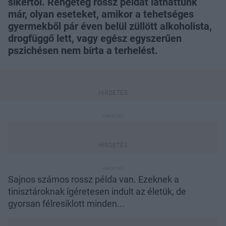
sikertől. Rengeteg rossz példát láthattunk
már, olyan eseteket, amikor a tehetséges
gyermekből pár éven belül züllött alkoholista,
drogfüggő lett, vagy egész egyszerűen
pszichésen nem bírta a terhelést.
Sajnos számos rossz példa van. Ezeknek a
tinisztároknak ígéretesen indult az életük, de
gyorsan félresiklott minden...