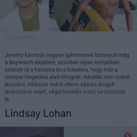
Fotó:
Northfoto
Jeremy karrierje nagyon ígéretesnek bizonyult még
a Baywatch idejében, azonban olyan tempóban
szokott rá a heroinra és a kokainra, hogy már a
sorozat forgatása alatt kirúgták. Később sem tudott
leszokni, többször indult ellene eljárás drogok
terjesztése miatt, végül késelés miatt tartóztatták
le.
Lindsay Lohan