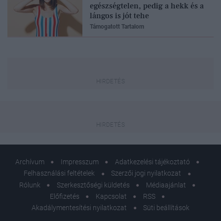
egészségtelen, pedig a hekk és a
lángos is jót tehe
Támogatott Tartalom
Archívum
Impresszum
Adatkezelési tájékoztató
Felhasználási feltételek
Szerzői jogi nyilatkozat
Rólunk
Szerkesztőségi küldetés
Médiaajánlat
Előfizetés
Kapcsolat
RSS
Akadálymentesítési nyilatkozat
Süti beállítások