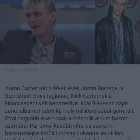
Fotó:
Northfoto
Aaron Carter volt a 90-es évek Justin Bieberje, a
Backstreet Boys tagjának, Nick Carternek a
kisöccseként vált népszerűvé. Már 9 évesen saját
zenei albumot adott ki, mely milliós eladást generált.
Ettől nagyobb sikert csak a második album hozott
számára. Pár évvel később viharos szerelmi
háromszögbe került Lindsay Lohannal és Hillary