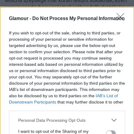
Mischa szépsége már korán feltűnt sokaknak, ezért
nem is csoda, hogy már tinikorában felfedezték és
modellkedni kezdett. Nem sokkal később, 1994-ben
Glamour -
Do Not Process My Personal Information
már a BBC-n évekig futó All My Children című
sorozatnak volt az egyik szereplője. Több kisebb
If you wish to opt-out of the sale, sharing to third parties, or
szerepet kapott, például a Hatodik érzék című
processing of your personal or sensitive information for
filmben is feltűnt, de az áttörést a Narancsvidék
targeted advertising by us, please use the below opt-out
című sorozat hozta meg számára. Mischa a mai
section to confirm your selection. Please note that after your
napig nem tűnt el teljesen a képernyőről és több kis
opt-out request is processed you may continue seeing
szerepet osztottak rá az elmúlt években, de sokak
interest-based ads based on personal information utilized by
us or personal information disclosed to third parties prior to
szerint többre vihette volna. Karrierjét gátolta, hogy
your opt-out. You may separately opt-out of the further
keményen drogozott, súlyos depresszióval küzdött
disclosure of your personal information by third parties on the
és többször megpróbált véget vetni az életének.
IAB’s list of downstream participants. This information may
also be disclosed by us to third parties on the
IAB’s List of
Jake Lloyd
Downstream Participants
that may further disclose it to other
third parties.
Please note that this website/app uses one or more Google
Personal Data Processing Opt Outs
services and may gather and store information including but
not limited to your visit or usage behaviour. You may click to
I want to opt-out of the Sharing of my