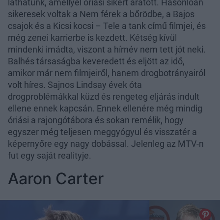
láthatunk, amellyel óriási sikert aratott. Hasonlóan
sikeresek voltak a Nem férek a bőrödbe, a Bajos
csajok és a Kicsi kocsi – Tele a tank című filmjei, és
még zenei karrierbe is kezdett. Kétség kívül
mindenki imádta, viszont a hírnév nem tett jót neki.
Balhés társaságba keveredett és eljött az idő,
amikor már nem filmjeiről, hanem drogbotrányairól
volt híres. Sajnos Lindsay évek óta
drogproblémákkal küzd és rengeteg eljárás indult
ellene ennek kapcsán. Ennek ellenére még mindig
óriási a rajongótábora és sokan remélik, hogy
egyszer még teljesen meggyógyul és visszatér a
képernyőre egy nagy dobással. Jelenleg az MTV-n
fut egy saját realityje.
Aaron Carter