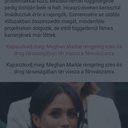
problémákkal küzd, későbbi heroin függőségébe
pedig kishíján bele is halt. Hosszú éveken keresztül
imádkoztak érte a rajongók. Szerencsére az utóbbi
időszakban összeszedte magát, mindenféle
projekteken dolgozik, de ettől függetlenül filmes
karrierjének már lőttek.
Kapaszkodj meg: Meghan Markle rengeteg szex és
drog társaságában tér vissza a filmvászonra
Kapaszkodj meg: Meghan Markle rengeteg szex és
drog társaságában tér vissza a filmvászonra