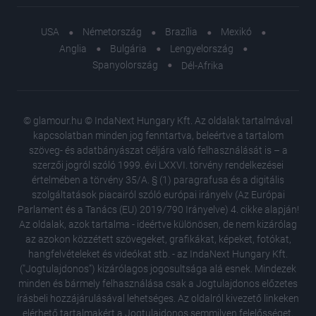
USA
Németország
Brazília
Mexikó
Anglia
Bulgária
Lengyelország
Spanyolország
Dél-Afrika
© glamour.hu © IndaNext Hungary Kft. Az oldalak tartalmával
kapcsolatban minden jog fenntartva, beleértve a tartalom
szöveg- és adatbányászat céljára való felhasználását is – a
szerzői jogról szóló 1999. évi LXXVI. törvény rendelkezései
értelmében a törvény 35/A. § (1) paragrafusa és a digitális
szolgáltatások piacairól szóló európai irányelv (Az Európai
Parlament és a Tanács (EU) 2019/790 Irányelve) 4. cikke alapján!
Az oldalak, azok tartalma - ideértve különösen, de nem kizárólag
az azokon közzétett szövegeket, grafikákat, képeket, fotókat,
hangfelvételeket és videókat stb. - az IndaNext Hungary Kft.
("Jogtulajdonos") kizárólagos jogosultsága alá esnek. Mindezek
minden és bármely felhasználása csak a Jogtulajdonos előzetes
írásbeli hozzájárulásával lehetséges. Az oldalról kivezető linkeken
elérhető tartalmakért a Jogtulajdonos semmilyen felelősséget,