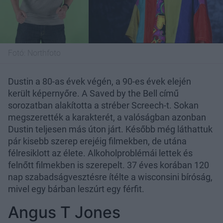
Fotó:
Northfoto
Dustin a 80-as évek végén, a 90-es évek elején
került képernyőre. A Saved by the Bell című
sorozatban alakította a stréber Screech-t. Sokan
megszerették a karakterét, a valóságban azonban
Dustin teljesen más úton járt. Később még láthattuk
pár kisebb szerep erejéig filmekben, de utána
félresiklott az élete. Alkoholproblémái lettek és
felnőtt filmekben is szerepelt. 37 éves korában 120
nap szabadságvesztésre ítélte a wisconsini bíróság,
mivel egy bárban leszúrt egy férfit.
Angus T Jones