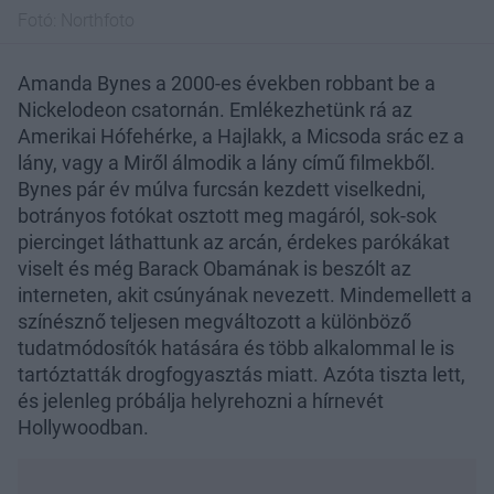
Fotó:
Northfoto
Amanda Bynes a 2000-es években robbant be a
Nickelodeon csatornán. Emlékezhetünk rá az
Amerikai Hófehérke, a Hajlakk, a Micsoda srác ez a
lány, vagy a Miről álmodik a lány című filmekből.
Bynes pár év múlva furcsán kezdett viselkedni,
botrányos fotókat osztott meg magáról, sok-sok
piercinget láthattunk az arcán, érdekes parókákat
viselt és még Barack Obamának is beszólt az
interneten, akit csúnyának nevezett. Mindemellett a
színésznő teljesen megváltozott a különböző
tudatmódosítók hatására és több alkalommal le is
tartóztatták drogfogyasztás miatt. Azóta tiszta lett,
és jelenleg próbálja helyrehozni a hírnevét
Hollywoodban.