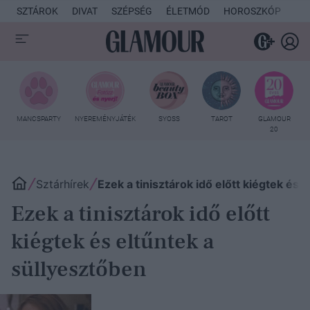
SZTÁROK
DIVAT
SZÉPSÉG
ÉLETMÓD
HOROSZKÓP
KU
MANCSPARTY
NYEREMÉNYJÁTÉK
SYOSS
TAROT
GLAMOUR
20
Sztárhírek
Ezek a tinisztárok idő előtt kiégtek és 
Ezek a tinisztárok idő előtt
kiégtek és eltűntek a
süllyesztőben