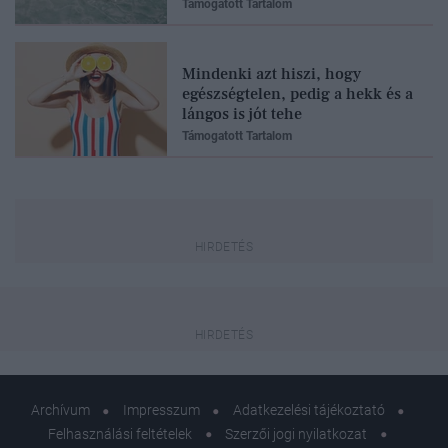
Támogatott Tartalom
Mindenki azt hiszi, hogy
egészségtelen, pedig a hekk és a
lángos is jót tehe
Támogatott Tartalom
Archívum
Impresszum
Adatkezelési tájékoztató
Felhasználási feltételek
Szerzői jogi nyilatkozat