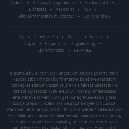
Rólunk
Szerkesztőségi küldetés
Médiaajánlat
Előfizetés
Kapcsolat
RSS
Akadálymentesítési nyilatkozat
Süti beállítások
USA
Németország
Brazília
Mexikó
Anglia
Bulgária
Lengyelország
Spanyolország
Dél-Afrika
© glamour.hu © IndaNext Hungary Kft. Az oldalak tartalmával
kapcsolatban minden jog fenntartva, beleértve a tartalom
szöveg- és adatbányászat céljára való felhasználását is – a
szerzői jogról szóló 1999. évi LXXVI. törvény rendelkezései
értelmében a törvény 35/A. § (1) paragrafusa és a digitális
szolgáltatások piacairól szóló európai irányelv (Az Európai
Parlament és a Tanács (EU) 2019/790 Irányelve) 4. cikke alapján!
Az oldalak, azok tartalma - ideértve különösen, de nem kizárólag
az azokon közzétett szövegeket, grafikákat, képeket, fotókat,
hangfelvételeket és videókat stb. - az IndaNext Hungary Kft.