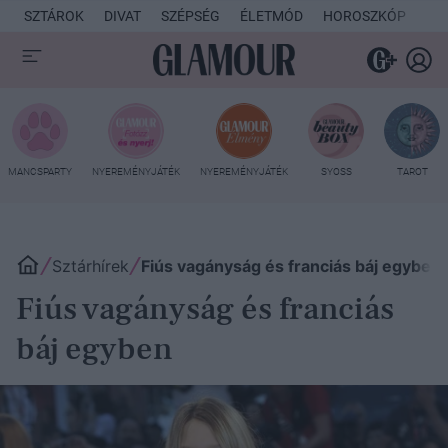
SZTÁROK
DIVAT
SZÉPSÉG
ÉLETMÓD
HOROSZKÓP
KU
MANCSPARTY
NYEREMÉNYJÁTÉK
NYEREMÉNYJÁTÉK
SYOSS
TAROT
Sztárhírek
Fiús vagányság és franciás báj egyben
Fiús vagányság és franciás
báj egyben