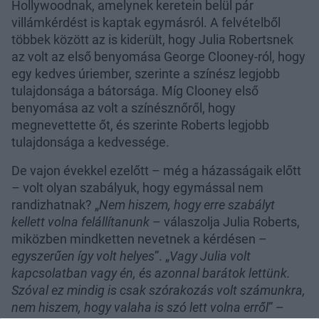
Hollywoodnak, amelynek keretein belül pár
villámkérdést is kaptak egymásról. A felvételből
többek között az is kiderült, hogy Julia Robertsnek
az volt az első benyomása George Clooney-ról, hogy
egy kedves úriember, szerinte a színész legjobb
tulajdonsága a bátorsága. Míg Clooney első
benyomása az volt a színésznőről, hogy
megnevettette őt, és szerinte Roberts legjobb
tulajdonsága a kedvessége.
De vajon évekkel ezelőtt – még a házasságaik előtt
– volt olyan szabályuk, hogy egymással nem
randizhatnak? „
Nem hiszem, hogy erre szabályt
kellett volna felállítanunk
– válaszolja Julia Roberts,
miközben mindketten nevetnek a kérdésen –
egyszerűen így volt helyes
”. „
Vagy Julia volt
kapcsolatban vagy én, és azonnal barátok lettünk.
Szóval ez mindig is csak szórakozás volt számunkra,
nem hiszem, hogy valaha is szó lett volna erről
” –