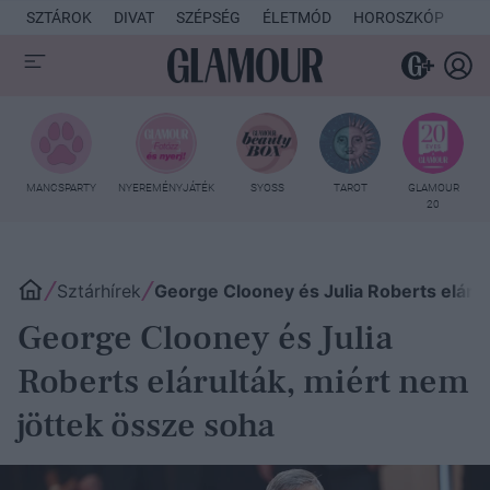
SZTÁROK
DIVAT
SZÉPSÉG
ÉLETMÓD
HOROSZKÓP
KU
MANCSPARTY
NYEREMÉNYJÁTÉK
SYOSS
TAROT
GLAMOUR
20
Sztárhírek
George Clooney és Julia Roberts elárul
George Clooney és Julia
Roberts elárulták, miért nem
jöttek össze soha