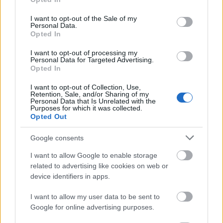
Miközben tovább nevetgélnek a számukra
use your data for below specified purposes in below Google
elképzelhetetlen feltevésről, egyetértenek abban,
consent section.
I want to opt-out of the Sale of my
hogy sosem volt olyan, hogy egyikőjük odament
Personal Data.
Opted In
volna a másikhoz, hogy a következő szintre akarja
emelni a kapcsolatukat.
I want to opt-out of processing my
Personal Data for Targeted Advertising.
Ez történt mostanában a
Opted In
sztárvilágban:
I want to opt-out of Collection, Use,
Retention, Sale, and/or Sharing of my
Personal Data that Is Unrelated with the
Purposes for which it was collected.
Kaley Cuoco szerint ezzel borzalmas döntést
Opted Out
hozott az Agymenők idejében
Emily Ratajkowski biszexuálisként coming outolt
Google consents
Dylan Sprouse úgy vallott szerelmet Palvin
I want to allow Google to enable storage
Barbarának, ahogy arról mind álmodunk
related to advertising like cookies on web or
device identifiers in apps.
I want to allow my user data to be sent to
Google for online advertising purposes.