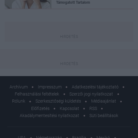
Támogatott Tartalom
Archívum
Impresszum
Adatkezelési tájékoztató
Felhasználási feltételek
Szerzői jogi nyilatkozat
Rólunk
Szerkesztőségi küldetés
Médiaajánlat
Előfizetés
Kapcsolat
RSS
Akadálymentesítési nyilatkozat
Süti beállítások
USA
Németország
Brazília
Mexikó