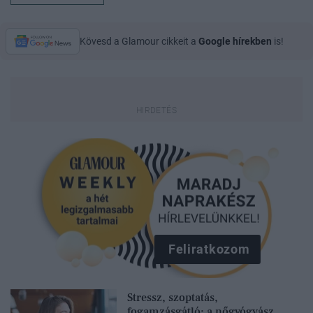
Kövesd a Glamour cikkeit a
Google hírekben
is!
Feliratkozom
Stressz, szoptatás,
fogamzásgátló: a nőgyógyász