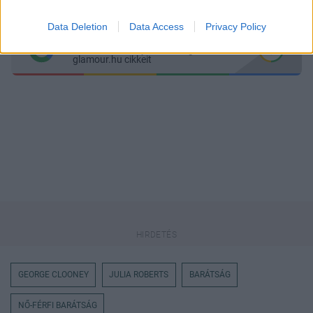
Data Deletion
Data Access
Privacy Policy
Itt állíthatod be
, hogy a Google
keresőben könnyebben megtaláld a
glamour.hu cikkeit
GEORGE CLOONEY
JULIA ROBERTS
BARÁTSÁG
NŐ-FÉRFI BARÁTSÁG