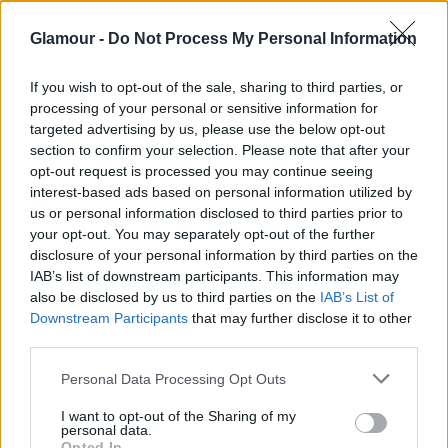
teszi hozzá
George Clooney
.
Glamour -
Do Not Process My Personal Information
If you wish to opt-out of the sale, sharing to third parties, or
processing of your personal or sensitive information for
targeted advertising by us, please use the below opt-out
section to confirm your selection. Please note that after your
opt-out request is processed you may continue seeing
interest-based ads based on personal information utilized by
us or personal information disclosed to third parties prior to
your opt-out. You may separately opt-out of the further
disclosure of your personal information by third parties on the
IAB’s list of downstream participants. This information may
also be disclosed by us to third parties on the
IAB’s List of
Downstream Participants
that may further disclose it to other
third parties.
10 felejthetetlen film a 90-es évekből,
Please note that this website/app uses one or more Google
Personal Data Processing Opt Outs
ha még nincs programod estére
services and may gather and store information including but
not limited to your visit or usage behaviour. You may click to
I want to opt-out of the Sharing of my
personal data.
grant or deny consent to Google and its third-party tags to
Opted In