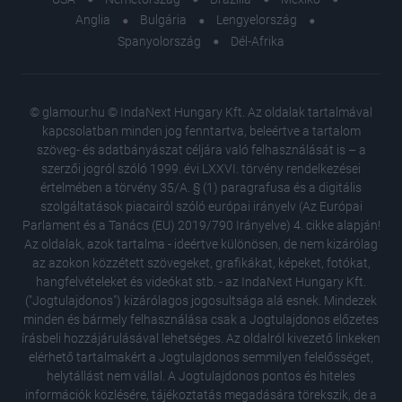
Anglia
Bulgária
Lengyelország
Spanyolország
Dél-Afrika
© glamour.hu © IndaNext Hungary Kft. Az oldalak tartalmával
kapcsolatban minden jog fenntartva, beleértve a tartalom
szöveg- és adatbányászat céljára való felhasználását is – a
szerzői jogról szóló 1999. évi LXXVI. törvény rendelkezései
értelmében a törvény 35/A. § (1) paragrafusa és a digitális
szolgáltatások piacairól szóló európai irányelv (Az Európai
Parlament és a Tanács (EU) 2019/790 Irányelve) 4. cikke alapján!
Az oldalak, azok tartalma - ideértve különösen, de nem kizárólag
az azokon közzétett szövegeket, grafikákat, képeket, fotókat,
hangfelvételeket és videókat stb. - az IndaNext Hungary Kft.
("Jogtulajdonos") kizárólagos jogosultsága alá esnek. Mindezek
minden és bármely felhasználása csak a Jogtulajdonos előzetes
írásbeli hozzájárulásával lehetséges. Az oldalról kivezető linkeken
elérhető tartalmakért a Jogtulajdonos semmilyen felelősséget,
helytállást nem vállal. A Jogtulajdonos pontos és hiteles
Sosem l
információk közlésére, tájékoztatás megadására törekszik, de a
a legint