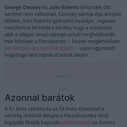
George Clooney
és
Julia Roberts
évtizedek óta
semmit nem változnak, Clooney sármja épp annyira
időtlen, mint Roberts gyönyörű mosolya. Jogosan
merülhetne fel tehát a kérdés, hogy a színészek,
akik a világon annyi rajongó szívét meghódították
már közösen a filmvásznon – hiszen meglehetősen
sok filmben szerepeltek együtt
– vajon egymásét
hogyhogy nem lopták el annak idején.
Azonnal barátok
A 61 éves színész és az 54 éves színésznő a
nemrég debütált
Beugró a Paradicsomba
című
legújabb filmjük kapcsán
adtak interjút
az Access