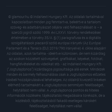
© glamour.hu © IndaNext Hungary Kft. Az oldalak tartalmával
kapcsolatban minden jog fenntartva, beleértve a tartalom
szöveg- és adatbányászat céljára való felhasználását is – a
szerzői jogról szóló 1999. évi LXXVI. törvény rendelkezései
értelmében a törvény 35/A. § (1) paragrafusa és a digitális
szolgáltatások piacairól szóló európai irányelv (Az Európai
Parlament és a Tanács (EU) 2019/790 Irányelve) 4. cikke alapján!
Az oldalak, azok tartalma - ideértve különösen, de nem kizárólag
az azokon közzétett szövegeket, grafikákat, képeket, fotókat,
hangfelvételeket és videókat stb. - az IndaNext Hungary Kft.
("Jogtulajdonos") kizárólagos jogosultsága alá esnek. Mindezek
minden és bármely felhasználása csak a Jogtulajdonos előzetes
írásbeli hozzájárulásával lehetséges. Az oldalról kivezető linkeken
elérhető tartalmakért a Jogtulajdonos semmilyen felelősséget,
helytállást nem vállal. A Jogtulajdonos pontos és hiteles
Kristen 
információk közlésére, tájékoztatás megadására törekszik, de a
felesége
közlésből, tájékoztatásból fakadó esetleges károkért
Egy femi
felelősséget, helytállást nem vállal.
nőknek 