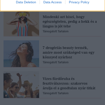
Támogatott Tartalom
Data Deletion
Data Access
Privacy Policy
Mindenki azt hiszi, hogy
egészségtelen, pedig a hekk és a
lángos is jót tehe
Támogatott Tartalom
7 drogériás beauty termék,
amire most szükséged van egy
könnyed nyárhoz
Támogatott Tartalom
Vizes fürdőruha és
fesztiválszezon: szakorvos
árulja el a gondtalan nyár titkát
Támogatott Tartalom