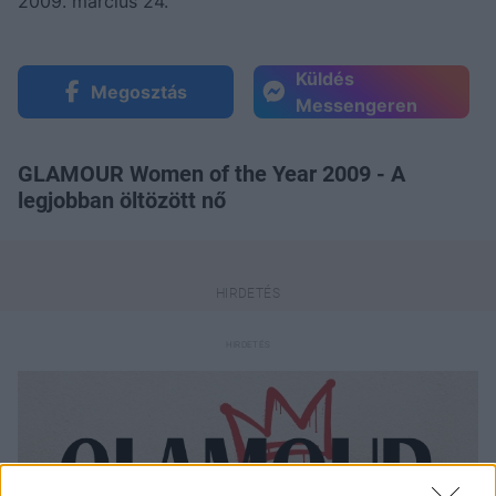
2009. március 24.
Küldés
Megosztás
Messengeren
GLAMOUR Women of the Year 2009 - A
legjobban öltözött nő