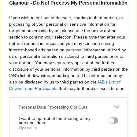
Glamour -
Do Not Process My Personal Information
If you wish to opt-out of the sale, sharing to third parties, or
processing of your personal or sensitive information for
targeted advertising by us, please use the below opt-out
section to confirm your selection. Please note that after your
opt-out request is processed you may continue seeing
interest-based ads based on personal information utilized by
us or personal information disclosed to third parties prior to
your opt-out. You may separately opt-out of the further
disclosure of your personal information by third parties on the
IAB’s list of downstream participants. This information may
also be disclosed by us to third parties on the
IAB’s List of
Downstream Participants
that may further disclose it to other
third parties.
Please note that this website/app uses one or more Google
Personal Data Processing Opt Outs
services and may gather and store information including but
not limited to your visit or usage behaviour. You may click to
I want to opt-out of the Sharing of my
personal data.
Küldés
grant or deny consent to Google and its third-party tags to
Opted In
Megosztás
use your data for below specified purposes in below Google
Messengeren