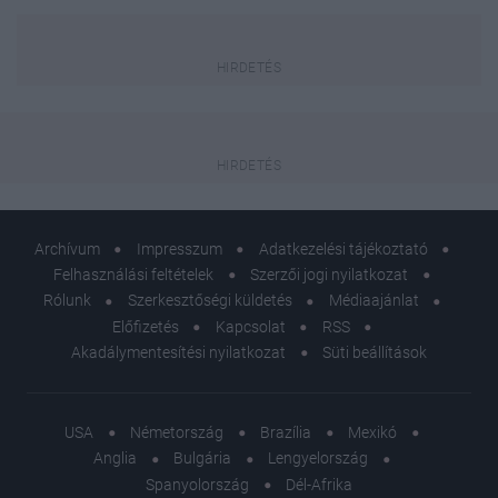
Archívum
Impresszum
Adatkezelési tájékoztató
Felhasználási feltételek
Szerzői jogi nyilatkozat
Rólunk
Szerkesztőségi küldetés
Médiaajánlat
Előfizetés
Kapcsolat
RSS
Akadálymentesítési nyilatkozat
Süti beállítások
USA
Németország
Brazília
Mexikó
Anglia
Bulgária
Lengyelország
Spanyolország
Dél-Afrika