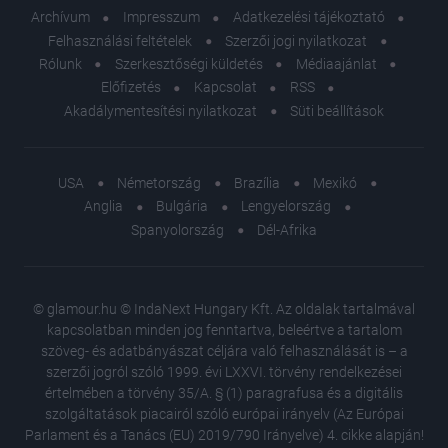
Archívum
Impresszum
Adatkezelési tájékoztató
Felhasználási feltételek
Szerzői jogi nyilatkozat
Rólunk
Szerkesztőségi küldetés
Médiaajánlat
Előfizetés
Kapcsolat
RSS
Akadálymentesítési nyilatkozat
Süti beállítások
USA
Németország
Brazília
Mexikó
Anglia
Bulgária
Lengyelország
Spanyolország
Dél-Afrika
© glamour.hu © IndaNext Hungary Kft. Az oldalak tartalmával
kapcsolatban minden jog fenntartva, beleértve a tartalom
szöveg- és adatbányászat céljára való felhasználását is – a
szerzői jogról szóló 1999. évi LXXVI. törvény rendelkezései
értelmében a törvény 35/A. § (1) paragrafusa és a digitális
szolgáltatások piacairól szóló európai irányelv (Az Európai
Parlament és a Tanács (EU) 2019/790 Irányelve) 4. cikke alapján!