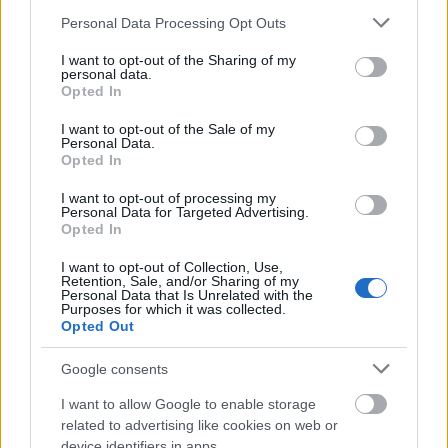
Please note that this website/app uses one or more Google
Personal Data Processing Opt Outs
services and may gather and store information including but
not limited to your visit or usage behaviour. You may click to
I want to opt-out of the Sharing of my
personal data.
grant or deny consent to Google and its third-party tags to
Opted In
use your data for below specified purposes in below Google
consent section.
I want to opt-out of the Sale of my
Personal Data.
Opted In
I want to opt-out of processing my
Personal Data for Targeted Advertising.
Opted In
I want to opt-out of Collection, Use,
Retention, Sale, and/or Sharing of my
Personal Data that Is Unrelated with the
Purposes for which it was collected.
Opted Out
Google consents
I want to allow Google to enable storage
related to advertising like cookies on web or
device identifiers in apps.