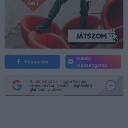
Küldés
Megosztás
Messengeren
Itt állíthatod be
, hogy a Google
keresőben könnyebben megtaláld a
glamour.hu cikkeit