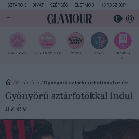
SZTÁROK
DIVAT
SZÉPSÉG
ÉLETMÓD
HOROSZKÓP
KU
MANCSPARTY
NYEREMÉNYJÁTÉK
SYOSS
TAROT
GLAMOUR
20
Sztárhírek
Gyönyörű sztárfotókkal indul az év
Gyönyörű sztárfotókkal indul
az év