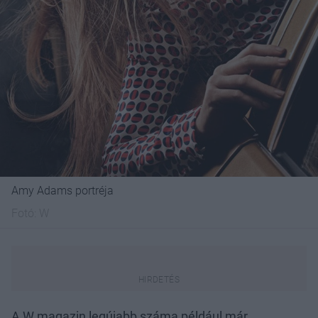
Amy Adams portréja
Fotó:
W
A W magazin legújabb száma például már