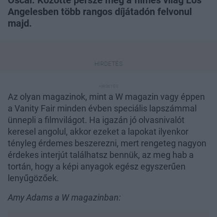
Oscar. Közötte persze még a filmes világ Los
Angelesben több rangos díjátadón felvonul
majd.
Az olyan magazinok, mint a W magazin vagy éppen
a Vanity Fair minden évben speciális lapszámmal
ünnepli a filmvilágot. Ha igazán jó olvasnivalót
keresel angolul, akkor ezeket a lapokat ilyenkor
tényleg érdemes beszerezni, mert rengeteg nagyon
érdekes interjút találhatsz bennük, az meg hab a
tortán, hogy a képi anyagok egész egyszerűen
lenyűgözőek.
Amy Adams a W magazinban: