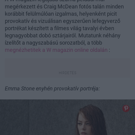
megérkezett és Craig McDean fotós talán minden
korábbit felülmúlóan izgalmas, helyenként picit
provokatív és vizuálisan egyszerűen lefegyverző
portrékat készített a filmes világ tavalyi évben
legnagyobbat dobó sztárjairól. Mutatunk néhány
ízelítőt a nagyszabású sorozatból, a több
megnézhetitek a W magazin online oldalán
:
Emma Stone enyhén provokatív portréja: