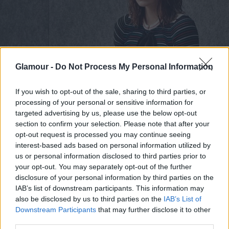
Glamour -
Do Not Process My Personal Information
If you wish to opt-out of the sale, sharing to third parties, or
processing of your personal or sensitive information for
targeted advertising by us, please use the below opt-out
section to confirm your selection. Please note that after your
opt-out request is processed you may continue seeing
interest-based ads based on personal information utilized by
us or personal information disclosed to third parties prior to
your opt-out. You may separately opt-out of the further
disclosure of your personal information by third parties on the
Emma Stone fotója a W-ben
IAB’s list of downstream participants. This information may
Fotó:
W
also be disclosed by us to third parties on the
IAB’s List of
Downstream Participants
that may further disclose it to other
third parties.
Matthew McConaughey a W fotóján: