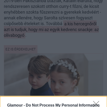
2019-ben Pakisztánba utaztak, Katalin elárulta, hogy
rendszeresen szokott otthon curry-t főzni, de kicsit
enyhébben szokta fűszerezni a gyerekek kedvéért -
annak ellenére, hogy Sarolta szívesen fogyaszt
csípősebb ételeket is. Továbbá
a kis hercegnőről
azt is tudjuk, hogy mi az egyik kedvenc snackje: az
olívabogyó
.
Glamour -
Do Not Process My Personal Information