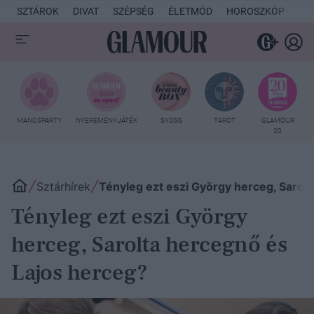
SZTÁROK
DIVAT
SZÉPSÉG
ÉLETMÓD
HOROSZKÓP
KU
MANCSPARTY
NYEREMÉNYJÁTÉK
SYOSS
TAROT
GLAMOUR
20
Sztárhírek
Tényleg ezt eszi György herceg, Sarol
Tényleg ezt eszi György
herceg, Sarolta hercegnő és
Lajos herceg?