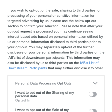
Nagyon édes titok derült ki Lajos
If you wish to opt-out of the sale, sharing to third parties, or
processing of your personal or sensitive information for
hercegről és Sarolta hercegnőről
targeted advertising by us, please use the below opt-out
section to confirm your selection. Please note that after your
opt-out request is processed you may continue seeing
Lajos herceg
nagyon szerezi a pizzát és a curry-t is,
interest-based ads based on personal information utilized by
de ő szívesen fogyaszt zöldségeket is, a legnagyobb
us or personal information disclosed to third parties prior to
kedvence pedig a cékla- mondta el Katalin hercegné,
your opt-out. You may separately opt-out of the further
mikor Mary Berry műsorában vendégeskedett. Ezen
disclosure of your personal information by third parties on the
IAB’s list of downstream participants. This information may
pedig igencsak meglepődtünk, hiszen a legtöbb
also be disclosed by us to third parties on the
IAB’s List of
kisgyereknek könyörögni kell azért, hogy
Downstream Participants
that may further disclose it to other
rendszeresen egyen friss gyümölcsöket és
third parties.
zöldségeket.
Please note that this website/app uses one or more Google
Personal Data Processing Opt Outs
Forrás:
mirror.co.uk
services and may gather and store information including but
not limited to your visit or usage behaviour. You may click to
I want to opt-out of the Sharing of my
personal data.
grant or deny consent to Google and its third-party tags to
Opted In
use your data for below specified purposes in below Google
consent section.
I want to opt-out of the Sale of my