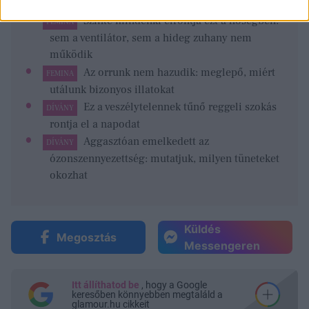
Szinte mindenki elrontja ezt a hőségben:
FEMINA
sem a ventilátor, sem a hideg zuhany nem
működik
Az orrunk nem hazudik: meglepő, miért
FEMINA
utálunk bizonyos illatokat
Ez a veszélytelennek tűnő reggeli szokás
DÍVÁNY
rontja el a napodat
Aggasztóan emelkedett az
DÍVÁNY
ózonszennyezettség: mutatjuk, milyen tüneteket
okozhat
Küldés
Megosztás
Messengeren
Itt állíthatod be
, hogy a Google
keresőben könnyebben megtaláld a
glamour.hu cikkeit