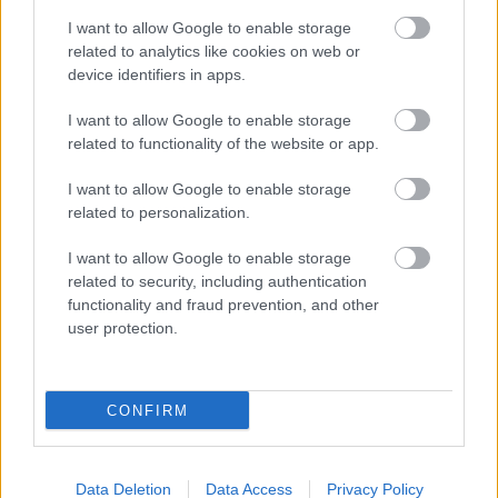
Ezeket olvastad már?
I want to allow Google to enable storage
related to analytics like cookies on web or
Russell Crowe nemcsak rengeteget fogyott, de
device identifiers in apps.
brutálisan ki is gyúrta magát
I want to allow Google to enable storage
Meghan Markle születésnapi fotói láttán
related to functionality of the website or app.
mindenkiben ugyanaz a kérdés merül fel
I want to allow Google to enable storage
Így lett a tündéri kisfiúból Dylan Sprouse a világ
related to personalization.
egyik legsármosabb férfija
I want to allow Google to enable storage
related to security, including authentication
functionality and fraud prevention, and other
user protection.
CONFIRM
Az élelmiszer
finomabb, a fizetés magasabb, de az élet drágább
Data Deletion
Data Access
Privacy Policy
Svájcban, vajon megéri kiköltözni? - GLAMOUR