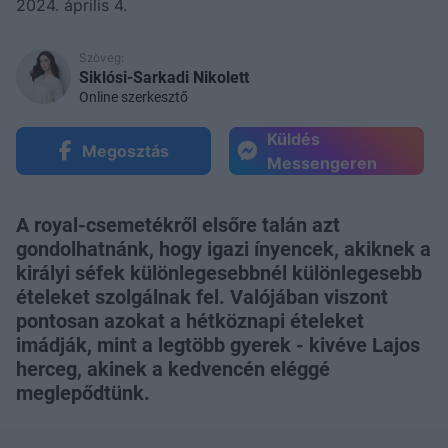
2024. április 4.
Szöveg:
Siklósi-Sarkadi Nikolett
Online szerkesztő
Küldés
Megosztás
Messengeren
A royal-csemetékről elsőre talán azt
gondolhatnánk, hogy igazi ínyencek, akiknek a
királyi séfek különlegesebbnél különlegesebb
ételeket szolgálnak fel. Valójában viszont
pontosan azokat a hétköznapi ételeket
imádják, mint a legtöbb gyerek - kivéve Lajos
herceg, akinek a kedvencén eléggé
meglepődtünk.