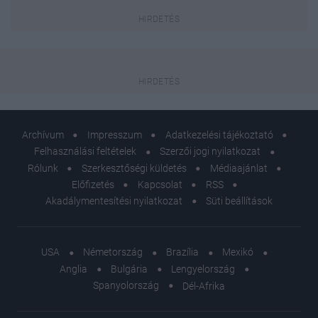
Archívum
Impresszum
Adatkezelési tájékoztató
Felhasználási feltételek
Szerzői jogi nyilatkozat
Rólunk
Szerkesztőségi küldetés
Médiaajánlat
Előfizetés
Kapcsolat
RSS
Akadálymentesítési nyilatkozat
Süti beállítások
USA
Németország
Brazília
Mexikó
Anglia
Bulgária
Lengyelország
Spanyolország
Dél-Afrika