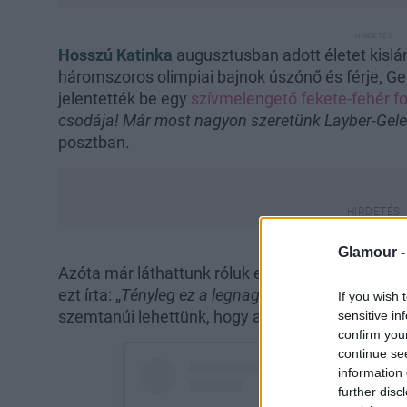
Hosszú Katinka
augusztusban adott életet kislá
háromszoros olimpiai bajnok úszónő és férje, G
jelentették be egy
szívmelengető fekete-fehér fo
csodája! Már most nagyon szeretünk Layber-Gele
posztban.
Glamour 
Azóta már láthattunk róluk egy
igazán bensősége
ezt írta: „
Tényleg ez a legnagyobb boldogság a v
If you wish 
szemtanúi lehettünk, hogy az úszónő egy nagy s
sensitive in
confirm you
continue se
information 
further disc