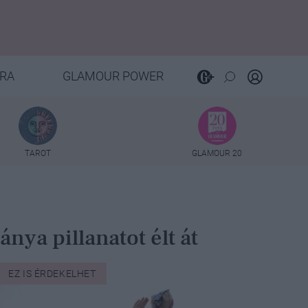
RA
GLAMOUR POWER
TAROT
GLAMOUR 20
nya pillanatot élt át
EZ IS ÉRDEKELHET