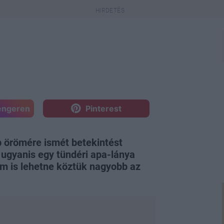
engeren
Pinterest
b örömére ismét betekintést
 ugyanis egy tündéri apa-lánya
em is lehetne köztük nagyobb az