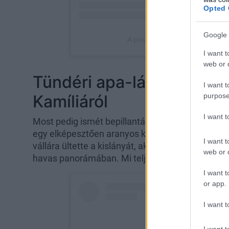
Opted 
Google 
I want t
web or d
Tündéri apa-lánya fotó ké
I want t
purpose
Kamíliáról
I want 
Most pedig ismét bepillantást nyerhettünk a csal
egy elképesztően aranyos közös fotót posztolt a
I want t
vállára ültette a kislányát, aki eközben egy hat
web or d
havas panorámában. Mi teljesen elolvadtunk a k
I want t
or app.
I want t
I want t