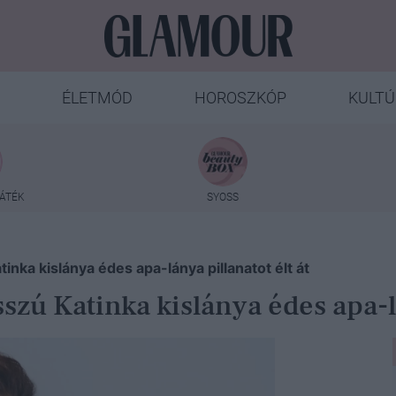
ÉLETMÓD
HOROSZKÓP
KULTÚ
ÁTÉK
SYOSS
nka kislánya édes apa-lánya pillanatot élt át
zú Katinka kislánya édes apa-lá