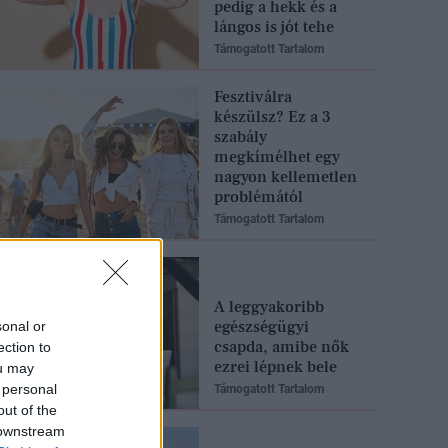
pedig a hekk és a
lángos is jót tehe
Támogatott Tartalom
Fesztiválra
készülsz? Ez a 3
szabály
megkímélhet egy
nagyon kellemetlen
problémától
Támogatott Tartalom
A leggyakoribb
egészségügyi
sonal or
csapda, amibe nők
ection to
ezrei lépnek bele
ou may
 personal
Támogatott Tartalom
out of the
 downstream