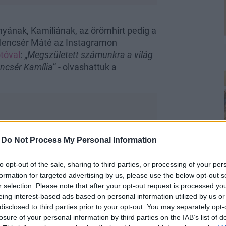
nyának, Kamíliának, az örömhírt pedig a
elencsér Máté az Instagramon
tóval
: „
Megszületett számunkra a világ
ncsér Kamília
” - olvashattuk a
-
Do Not Process My Personal Information
s anya-lánya fotót
, ami mellé Katinka
ilágon. Imádunk!
” Sőt, ősszel annak is
to opt-out of the sale, sharing to third parties, or processing of your per
étát tesz Kamíliával a Duna-parton.
formation for targeted advertising by us, please use the below opt-out s
r selection. Please note that after your opt-out request is processed y
eing interest-based ads based on personal information utilized by us or
disclosed to third parties prior to your opt-out. You may separately opt-
losure of your personal information by third parties on the IAB’s list of