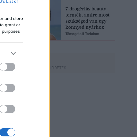
B’s List of
7 drogériás beauty
termék, amire most
er and store
szükséged van egy
to grant or
könnyed nyárhoz
ed purposes
Támogatott Tartalom