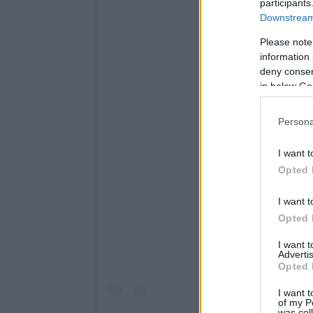
participants
Downstream 
Please note
information 
deny consent
in below Go
Persona
I want t
Opted 
I want t
Opted 
I want 
Advertis
Opted 
I want t
of my P
was col