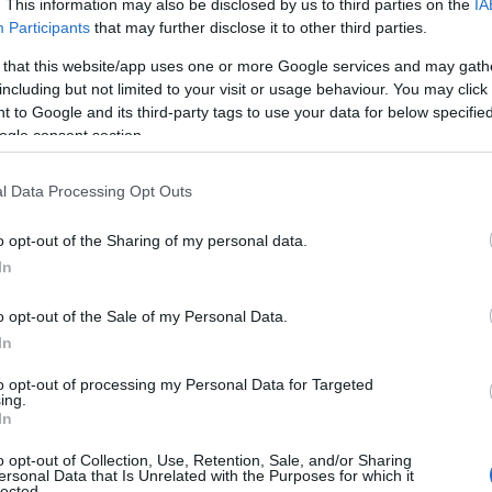
. This information may also be disclosed by us to third parties on the
IA
Participants
that may further disclose it to other third parties.
 that this website/app uses one or more Google services and may gath
including but not limited to your visit or usage behaviour. You may click 
 to Google and its third-party tags to use your data for below specifi
ogle consent section.
l Data Processing Opt Outs
o opt-out of the Sharing of my personal data.
In
o opt-out of the Sale of my Personal Data.
In
to opt-out of processing my Personal Data for Targeted
ing.
In
o opt-out of Collection, Use, Retention, Sale, and/or Sharing
ersonal Data that Is Unrelated with the Purposes for which it
lected.