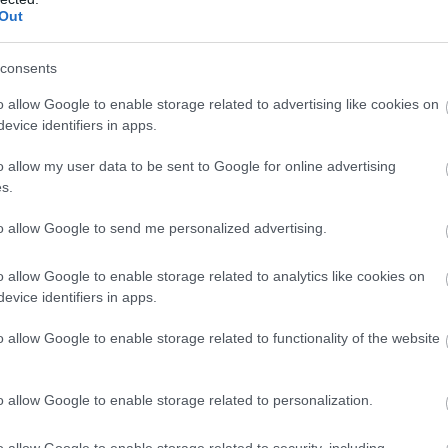
Out
consents
o allow Google to enable storage related to advertising like cookies on
evice identifiers in apps.
szült Mátéról és
o allow my user data to be sent to Google for online advertising
s.
to allow Google to send me personalized advertising.
ád életébe, ugyanis Katinka férje, Máté
 kislányával. A képen a büszke apuka a
o allow Google to enable storage related to analytics like cookies on
almas ablakon keresztül gyönyörködik a
evice identifiers in apps.
ép láttán!
o allow Google to enable storage related to functionality of the website
o allow Google to enable storage related to personalization.
o allow Google to enable storage related to security, including