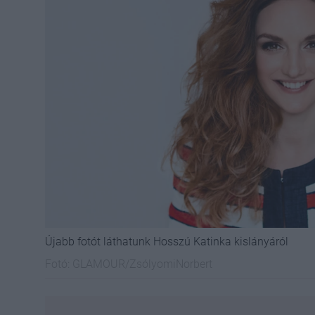
Újabb fotót láthatunk Hosszú Katinka kislányáról
Fotó:
GLAMOUR/ZsólyomiNorbert