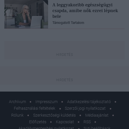
A leggyakoribb egészségügyi
csapda, amibe nők ezrei lépnek
bele
Támogatott Tartalom
Archívum
Impresszum
Adatkezelési tájékoztató
Felhasználási feltételek
Szerzői jogi nyilatkozat
Rólunk
Szerkesztőségi küldetés
Médiaajánlat
Előfizetés
Kapcsolat
RSS
Akadálymentesítési nyilatkozat
Süti beállítások