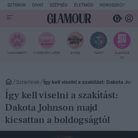
SZTÁROK
DIVAT
SZÉPSÉG
ÉLETMÓD
HOROSZKÓP
KU
MANCSPARTY
NYEREMÉNYJÁTÉK
SYOSS
TAROT
GLAMOUR
20
Sztárhírek
Így kell viselni a szakítást: Dakota Joh
Így kell viselni a szakítást:
Dakota Johnson majd
kicsattan a boldogságtól