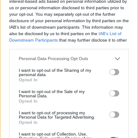
interest-based ads based on personal information utilized by
us or personal information disclosed to third parties prior to
your opt-out. You may separately opt-out of the further
A szakítás óta még csak pár nap telt el, viszont
disclosure of your personal information by third parties on the
Dakota igazi profiként viseli a dolgot. Jelenleg új
IAB’s list of downstream participants. This information may
also be disclosed by us to third parties on the
IAB’s List of
filmjén dolgozik Tracee Ellis Rossal, akivel a forgatás
Downstream Participants
that may further disclose it to other
szünetében lencsevégre kapták őket. Szerencsére
third parties.
úgy tűnik a színésznő jól szórakozik és egyáltalán
nincs elkeseredve.
Please note that this website/app uses one or more Google
Personal Data Processing Opt Outs
services and may gather and store information including but
not limited to your visit or usage behaviour. You may click to
I want to opt-out of the Sharing of my
personal data.
grant or deny consent to Google and its third-party tags to
Opted In
use your data for below specified purposes in below Google
consent section.
I want to opt-out of the Sale of my
Personal Data.
Opted In
I want to opt-out of processing my
Personal Data for Targeted Advertising.
Opted In
I want to opt-out of Collection, Use,