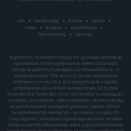
USA
Németország
Brazília
Mexikó
Anglia
Bulgária
Lengyelország
Spanyolország
Dél-Afrika
© glamour.hu © IndaNext Hungary Kft. Az oldalak tartalmával
kapcsolatban minden jog fenntartva, beleértve a tartalom
szöveg- és adatbányászat céljára való felhasználását is – a
szerzői jogról szóló 1999. évi LXXVI. törvény rendelkezései
értelmében a törvény 35/A. § (1) paragrafusa és a digitális
szolgáltatások piacairól szóló európai irányelv (Az Európai
Parlament és a Tanács (EU) 2019/790 Irányelve) 4. cikke alapján!
Az oldalak, azok tartalma - ideértve különösen, de nem kizárólag
az azokon közzétett szövegeket, grafikákat, képeket, fotókat,
hangfelvételeket és videókat stb. - az IndaNext Hungary Kft.
("Jogtulajdonos") kizárólagos jogosultsága alá esnek. Mindezek
minden és bármely felhasználása csak a Jogtulajdonos előzetes