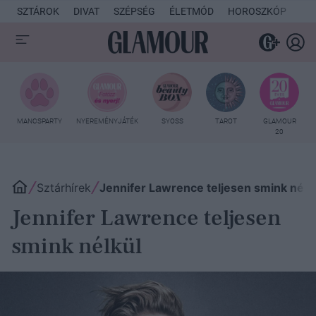
SZTÁROK
DIVAT
SZÉPSÉG
ÉLETMÓD
HOROSZKÓP
KU
MANCSPARTY
NYEREMÉNYJÁTÉK
SYOSS
TAROT
GLAMOUR
20
Sztárhírek
Jennifer Lawrence teljesen smink nélk
Jennifer Lawrence teljesen
smink nélkül