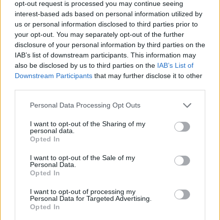
opt-out request is processed you may continue seeing
interest-based ads based on personal information utilized by
us or personal information disclosed to third parties prior to
your opt-out. You may separately opt-out of the further
disclosure of your personal information by third parties on the
IAB’s list of downstream participants. This information may
also be disclosed by us to third parties on the
IAB’s List of
Downstream Participants
that may further disclose it to other
third parties.
Please note that this website/app uses one or more Google
Personal Data Processing Opt Outs
services and may gather and store information including but
not limited to your visit or usage behaviour. You may click to
I want to opt-out of the Sharing of my
personal data.
grant or deny consent to Google and its third-party tags to
Opted In
use your data for below specified purposes in below Google
consent section.
I want to opt-out of the Sale of my
Personal Data.
Opted In
I want to opt-out of processing my
Personal Data for Targeted Advertising.
Opted In
jennifer lawrence, dior, smink nélkül, utcai stílus, színésznő