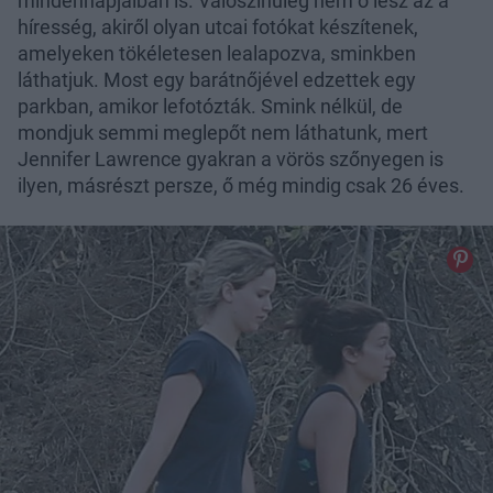
mindennapjaiban is. Valószínűleg nem ő lesz az a
híresség, akiről olyan utcai fotókat készítenek,
amelyeken tökéletesen lealapozva, sminkben
láthatjuk. Most egy barátnőjével edzettek egy
parkban, amikor lefotózták. Smink nélkül, de
mondjuk semmi meglepőt nem láthatunk, mert
Jennifer Lawrence gyakran a vörös szőnyegen is
ilyen, másrészt persze, ő még mindig csak 26 éves.