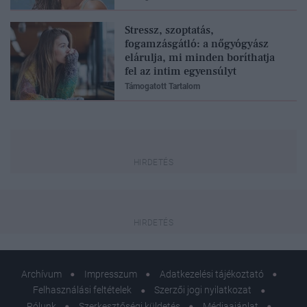
Stressz, szoptatás,
fogamzásgátló: a nőgyógyász
elárulja, mi minden boríthatja
fel az intim egyensúlyt
Támogatott Tartalom
Archívum
Impresszum
Adatkezelési tájékoztató
Felhasználási feltételek
Szerzői jogi nyilatkozat
Rólunk
Szerkesztőségi küldetés
Médiaajánlat