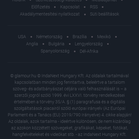
Előfizetés
Kapcsolat
RSS
Akadálymentesítési nyilatkozat
Süti beállítások
USA
Németország
Brazília
Mexikó
Anglia
Bulgária
Lengyelország
Spanyolország
Dél-Afrika
© glamour.hu © IndaNext Hungary Kft. Az oldalak tartalmával
kapcsolatban minden jog fenntartva, beleértve a tartalom
szöveg- és adatbányászat céljára való felhasználását is – a
szerzői jogról szóló 1999. évi LXXVI. törvény rendelkezései
értelmében a törvény 35/A. § (1) paragrafusa és a digitális
szolgáltatások piacairól szóló európai irányelv (Az Európai
Parlament és a Tanács (EU) 2019/790 Irányelve) 4. cikke alapján!
Az oldalak, azok tartalma - ideértve különösen, de nem kizárólag
az azokon közzétett szövegeket, grafikákat, képeket, fotókat,
hangfelvételeket és videókat stb. - az IndaNext Hungary Kft.