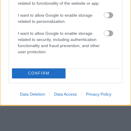
related to functionality of the website or app.
I want to allow Google to enable storage
related to personalization.
I want to allow Google to enable storage
related to security, including authentication
Küldés
Megosztás
functionality and fraud prevention, and other
Messengeren
user protection.
Itt állíthatod be
, hogy a Google
keresőben könnyebben megtaláld a
glamour.hu cikkeit
CONFIRM
Data Deletion
Data Access
Privacy Policy