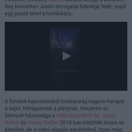
Ray koncerten Justin simogatja felesége fejét, majd
egy puszit lehel a homlokára.
A fiatalok kapcsolatától mostanság nagyon hangos
a sajtó: felröppentek a pletykák, miszerint az
álompár házassága a
válás küszöbén áll
.
Justin
Bieber
és
Hailey Bieber
2018-ban kötötték össze az
életüket, de a videó alapján egyértelmű, hogy még