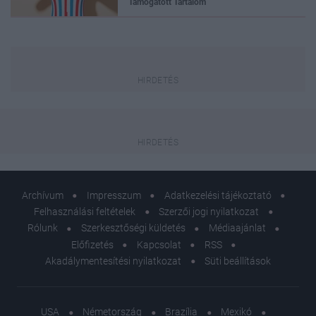
Támogatott Tartalom
Archívum
Impresszum
Adatkezelési tájékoztató
Felhasználási feltételek
Szerzői jogi nyilatkozat
Rólunk
Szerkesztőségi küldetés
Médiaajánlat
Előfizetés
Kapcsolat
RSS
Akadálymentesítési nyilatkozat
Süti beállítások
USA
Németország
Brazília
Mexikó