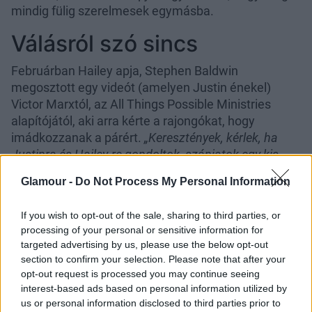
mindig fülig szerelmesek egymásba.
Válásról szó sincs
Februárban Hailey apja, Stephen Baldwin
megosztott egy videót (amelyen Justin énekel)
Victor Marxtól, az All Things Possible Ministries
alapítójától, aki arra kérte a rajongókat, hogy
imádkozzanak a párért.
„Keresztények, kérlek, ha
Justinra és Hailey-re gondoltok, szánjatok egy kis
imát arra, hogy bölcsességet, védelmet kapjanak és
Glamour -
Do Not Process My Personal Information
közeledjenek az Úrhoz”
–
olvasható
a Justin
fellépését bemutató felvételen.
If you wish to opt-out of the sale, sharing to third parties, or
processing of your personal or sensitive information for
Első körben ez szült aggodalmat a rajongókban, de a
targeted advertising by us, please use the below opt-out
Bieber házaspárt ezután lencsevégre kapták, amint
section to confirm your selection. Please note that after your
megérkeznek a kaliforniai Beverly Hills-i templomba.
opt-out request is processed you may continue seeing
Mindketten nagyon szomorúnak tűntek, amitől még
interest-based ads based on personal information utilized by
inkább szárnyra kaptak a pletykák - ezeket
us or personal information disclosed to third parties prior to