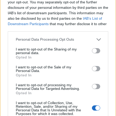
egyébként
Hailey Bieber
cáfolta, és most a videó is
your opt-out. You may separately opt-out of the further
bizonyítja: minden teljesen rendben van köztük.
disclosure of your personal information by third parties on the
IAB’s list of downstream participants. This information may
also be disclosed by us to third parties on the
IAB’s List of
Downstream Participants
that may further disclose it to other
third parties.
Please note that this website/app uses one or more Google
Personal Data Processing Opt Outs
services and may gather and store information including but
not limited to your visit or usage behaviour. You may click to
I want to opt-out of the Sharing of my
personal data.
grant or deny consent to Google and its third-party tags to
Opted In
use your data for below specified purposes in below Google
consent section.
I want to opt-out of the Sale of my
Personal Data.
Opted In
I want to opt-out of processing my
Personal Data for Targeted Advertising.
Opted In
I want to opt-out of Collection, Use,
Retention, Sale, and/or Sharing of my
Personal Data that Is Unrelated with the
Purposes for which it was collected.