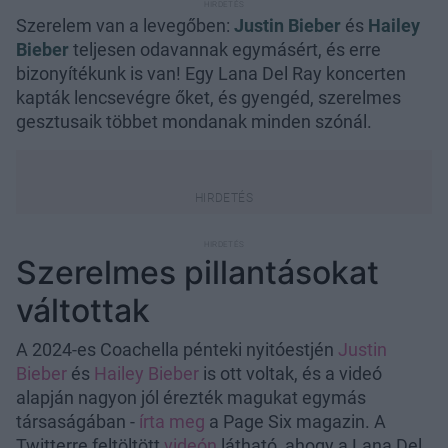
Szerelem van a levegőben:
Justin Bieber
és
Hailey
Bieber
teljesen odavannak egymásért, és erre
bizonyítékunk is van! Egy Lana Del Ray koncerten
kapták lencsevégre őket, és gyengéd, szerelmes
gesztusaik többet mondanak minden szónál.
Szerelmes pillantásokat
váltottak
A 2024-es Coachella pénteki nyitóestjén
Justin
Bieber
és
Hailey Bieber
is ott voltak, és a videó
alapján nagyon jól érezték magukat egymás
társaságában -
írta meg
a Page Six magazin. A
Twitterre feltöltött
videón
látható, ahogy a Lana Del