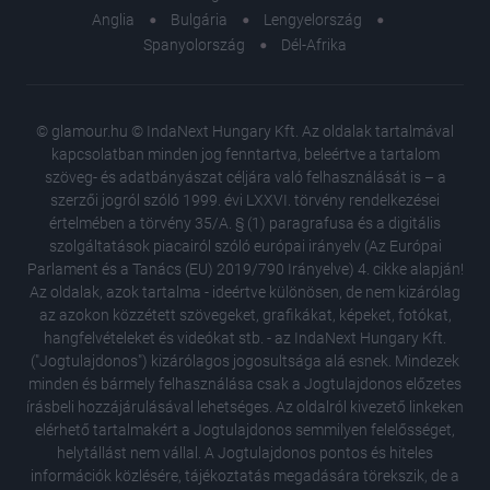
Anglia
Bulgária
Lengyelország
Spanyolország
Dél-Afrika
© glamour.hu © IndaNext Hungary Kft. Az oldalak tartalmával
kapcsolatban minden jog fenntartva, beleértve a tartalom
szöveg- és adatbányászat céljára való felhasználását is – a
szerzői jogról szóló 1999. évi LXXVI. törvény rendelkezései
értelmében a törvény 35/A. § (1) paragrafusa és a digitális
szolgáltatások piacairól szóló európai irányelv (Az Európai
Parlament és a Tanács (EU) 2019/790 Irányelve) 4. cikke alapján!
Az oldalak, azok tartalma - ideértve különösen, de nem kizárólag
az azokon közzétett szövegeket, grafikákat, képeket, fotókat,
hangfelvételeket és videókat stb. - az IndaNext Hungary Kft.
("Jogtulajdonos") kizárólagos jogosultsága alá esnek. Mindezek
minden és bármely felhasználása csak a Jogtulajdonos előzetes
írásbeli hozzájárulásával lehetséges. Az oldalról kivezető linkeken
elérhető tartalmakért a Jogtulajdonos semmilyen felelősséget,
helytállást nem vállal. A Jogtulajdonos pontos és hiteles
Különle
információk közlésére, tájékoztatás megadására törekszik, de a
rajongók