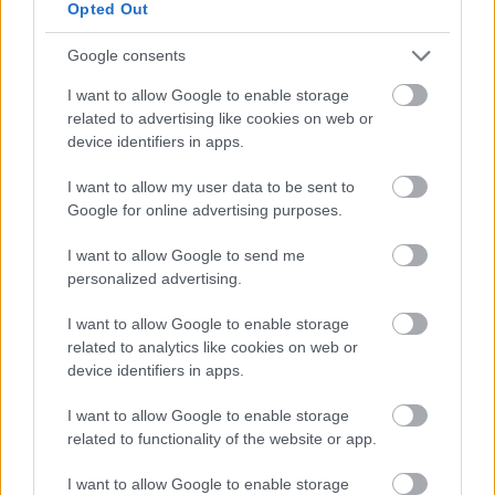
Opted Out
Google consents
I want to allow Google to enable storage
related to advertising like cookies on web or
device identifiers in apps.
Ezeket olvastad már?
I want to allow my user data to be sent to
Russell Crowe nemcsak rengeteget fogyott, de
Google for online advertising purposes.
brutálisan ki is gyúrta magát
I want to allow Google to send me
Meghan Markle születésnapi fotói láttán
personalized advertising.
mindenkiben ugyanaz a kérdés merül fel
I want to allow Google to enable storage
Kipróbáltam: minden alkalommal ezt ettem csoki
related to analytics like cookies on web or
helyett, és teljesen elmúltak a nassolási rohamaim
device identifiers in apps.
I want to allow Google to enable storage
related to functionality of the website or app.
I want to allow Google to enable storage