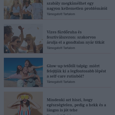
szabály megkímélhet egy
nagyon kellemetlen problémától
Támogatott Tartalom
Vizes fürdőruha és
fesztiválszezon: szakorvos
árulja el a gondtalan nyár titkát
Támogatott Tartalom
Glow-up tetőtől talpig: miért
felejtjük ki a legfontosabb lépést
a self-care rutinból?
Támogatott Tartalom
Mindenki azt hiszi, hogy
egészségtelen, pedig a hekk és a
lángos is jót tehe