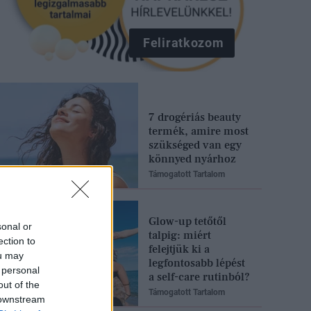
Feliratkozom
7 drogériás beauty
termék, amire most
szükséged van egy
könnyed nyárhoz
Támogatott Tartalom
Glow-up tetőtől
sonal or
talpig: miért
ection to
felejtjük ki a
ou may
legfontosabb lépést
 personal
a self-care rutinból?
out of the
Támogatott Tartalom
 downstream