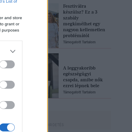
B’s List of
Fesztiválra
készülsz? Ez a 3
szabály
er and store
megkímélhet egy
to grant or
nagyon kellemetlen
ed purposes
problémától
Támogatott Tartalom
A leggyakoribb
egészségügyi
csapda, amibe nők
ezrei lépnek bele
Támogatott Tartalom