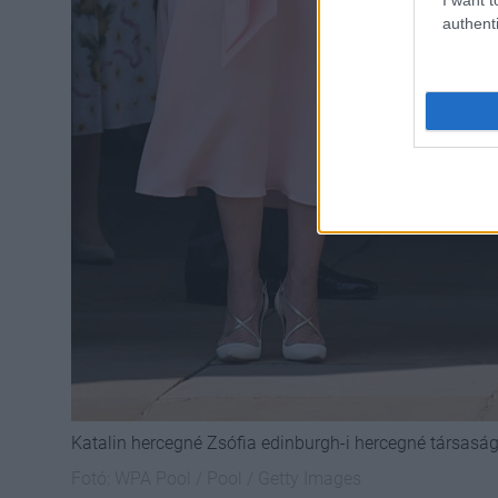
authenti
Katalin hercegné Zsófia edinburgh-i hercegné társasá
Fotó:
WPA Pool / Pool / Getty Images