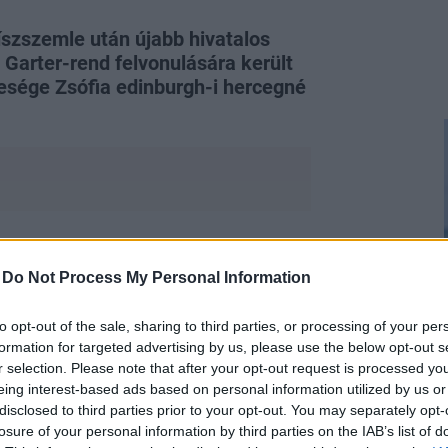
íszszemle után újabb hivatalos
 Garter-rend felvonulására került
esége Zsófia edinburgh-i hercegné
 bújt: Vilmos herceg felesége ezúttal a
-
Do Not Process My Personal Information
melyet néhány héttel ezelőtt. A fehér
to opt-out of the sale, sharing to third parties, or processing of your per
formation for targeted advertising by us, please use the below opt-out s
r selection. Please note that after your opt-out request is processed y
eing interest-based ads based on personal information utilized by us or
disclosed to third parties prior to your opt-out. You may separately opt-
losure of your personal information by third parties on the IAB’s list of