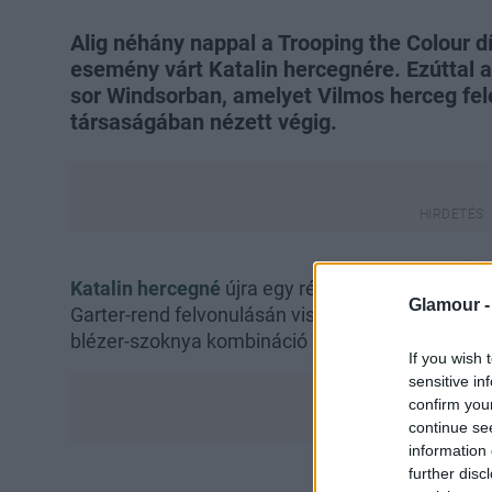
Alig néhány nappal a Trooping the Colour d
esemény várt Katalin hercegnére. Ezúttal a
sor Windsorban, amelyet Vilmos herceg fel
társaságában nézett végig.
Katalin hercegné
újra egy régebbi ruhadarabjába
Glamour 
Garter-rend felvonulásán viselte azt a szettet, a
blézer-szoknya kombináció mesésen állt rajta.
If you wish 
sensitive in
confirm you
continue se
information 
further disc