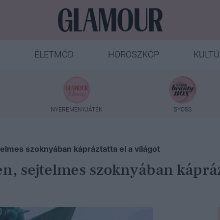
ÉLETMÓD
HOROSZKÓP
KULTÚ
NYEREMÉNYJÁTÉK
SYOSS
elmes szoknyában kápráztatta el a világot
, sejtelmes szoknyában káprázta