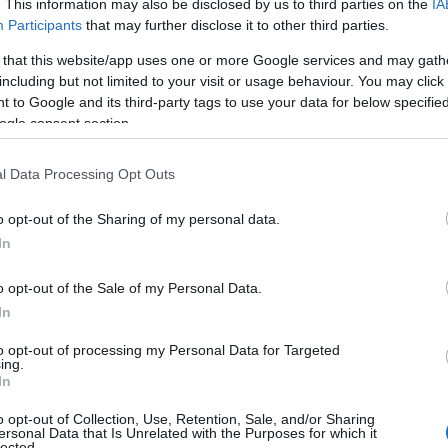
cegnére
. This information may also be disclosed by us to third parties on the
IA
Participants
that may further disclose it to other third parties.
 that this website/app uses one or more Google services and may gath
including but not limited to your visit or usage behaviour. You may click 
ád: nemrég tartották az uralkodó,
 to Google and its third-party tags to use your data for below specifi
t Trooping the Colour
díszszemlét
, a
ogle consent section.
or Windsorban.
l Data Processing Opt Outs
 utóbbi esemény, mert tavaly a
 Most azonban leendő királynéhoz méltó
o opt-out of the Sharing of my personal data.
ók előtt!
In
o opt-out of the Sale of my Personal Data.
In
to opt-out of processing my Personal Data for Targeted
ing.
In
o opt-out of Collection, Use, Retention, Sale, and/or Sharing
ersonal Data that Is Unrelated with the Purposes for which it
lected.