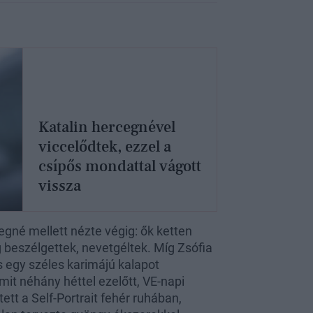
Katalin hercegnével
viccelődtek, ezzel a
csípős mondattal vágott
vissza
egné mellett nézte végig: ők ketten
g beszélgettek, nevetgéltek. Míg Zsófia
 egy széles karimájú kalapot
amit néhány héttel ezelőtt, VE-napi
ett a Self-Portrait fehér ruhában,