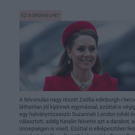
A felvonulás nagy részét Zsófia edinburgh-i herc
láthatóan jól kijönnek egymással, ezúttal is végi
egy halványrózsaszín Suzannah London ruhát és
választott, addig Katalin felvette azt a darabot, 
ünnepségen is viselt. Ezúttal is elképesztően fest