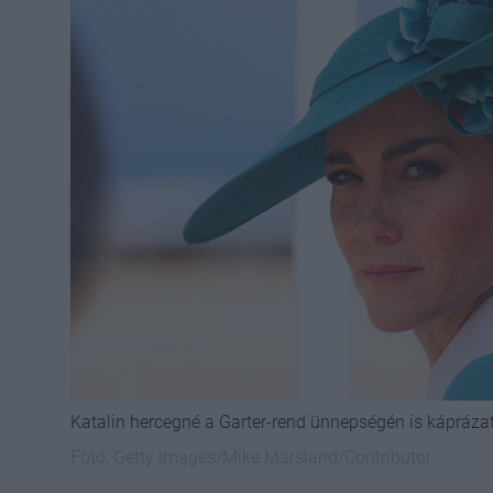
Katalin hercegné a Garter-rend ünnepségén is káprázat
Fotó:
Getty Images/Mike Marsland/Contributor