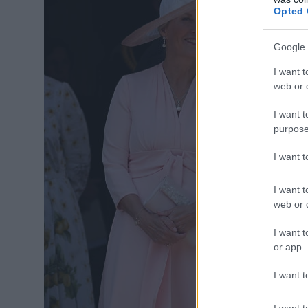
Opted 
Google 
I want t
web or d
I want t
purpose
I want 
I want t
web or d
I want t
or app.
I want t
I want t