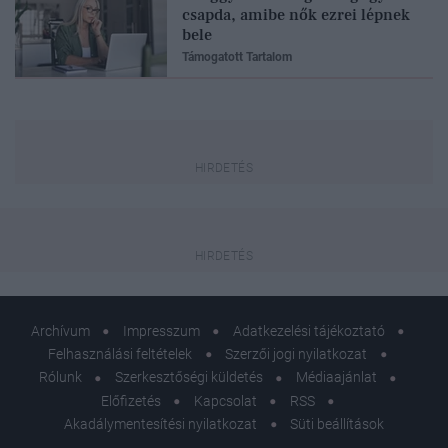
csapda, amibe nők ezrei lépnek
bele
Támogatott Tartalom
Archívum
Impresszum
Adatkezelési tájékoztató
Felhasználási feltételek
Szerzői jogi nyilatkozat
Rólunk
Szerkesztőségi küldetés
Médiaajánlat
Előfizetés
Kapcsolat
RSS
Akadálymentesítési nyilatkozat
Süti beállítások