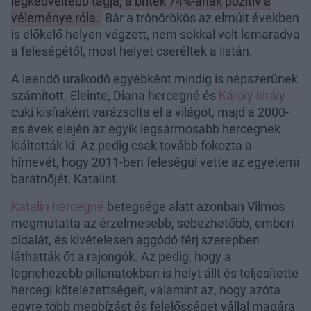
legkedveltebb tagja, a britek 74%-ának pozitív a
véleménye róla.
Bár a trónörökös az elmúlt években
is előkelő helyen végzett, nem sokkal volt lemaradva
a feleségétől, most helyet cseréltek a listán.
A leendő uralkodó egyébként mindig is népszerűnek
számított. Eleinte, Diana hercegné és
Károly király
cuki kisfiaként varázsolta el a világot, majd a 2000-
es évek elején az egyik legsármosabb hercegnek
kiáltották ki. Az pedig csak tovább fokozta a
hírnevét, hogy 2011-ben feleségül vette az egyetemi
barátnőjét, Katalint.
Katalin hercegné
betegsége alatt azonban Vilmos
megmutatta az érzelmesebb, sebezhetőbb, emberi
oldalát, és kivételesen aggódó férj szerepben
láthatták őt a rajongók. Az pedig, hogy a
legnehezebb pillanatokban is helyt állt és teljesítette
hercegi kötelezettségeit, valamint az, hogy azóta
egyre több megbízást és felelősséget vállal magára