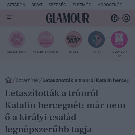
SZTÁROK
DIVAT
SZÉPSÉG
ÉLETMÓD
HOROSZKÓP
KU
MANCSPARTY
NYEREMÉNYJÁTÉK
SYOSS
TAROT
GLAMOUR
20
Sztárhírek
Letaszították a trónról Katalin hercegn
Letaszították a trónról
Katalin hercegnét: már nem
ő a királyi család
legnépszerűbb tagja