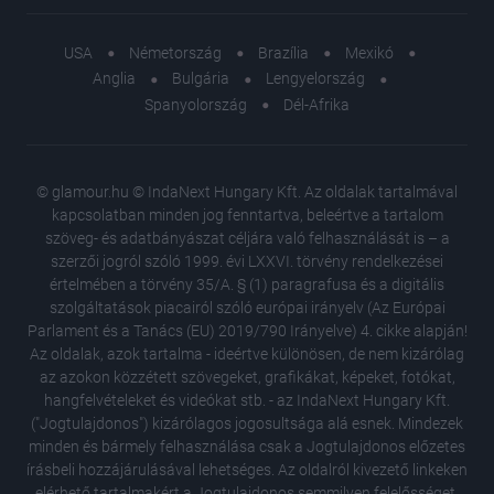
USA
Németország
Brazília
Mexikó
Anglia
Bulgária
Lengyelország
Spanyolország
Dél-Afrika
© glamour.hu © IndaNext Hungary Kft. Az oldalak tartalmával
kapcsolatban minden jog fenntartva, beleértve a tartalom
szöveg- és adatbányászat céljára való felhasználását is – a
szerzői jogról szóló 1999. évi LXXVI. törvény rendelkezései
értelmében a törvény 35/A. § (1) paragrafusa és a digitális
szolgáltatások piacairól szóló európai irányelv (Az Európai
Parlament és a Tanács (EU) 2019/790 Irányelve) 4. cikke alapján!
Az oldalak, azok tartalma - ideértve különösen, de nem kizárólag
az azokon közzétett szövegeket, grafikákat, képeket, fotókat,
hangfelvételeket és videókat stb. - az IndaNext Hungary Kft.
("Jogtulajdonos") kizárólagos jogosultsága alá esnek. Mindezek
minden és bármely felhasználása csak a Jogtulajdonos előzetes
írásbeli hozzájárulásával lehetséges. Az oldalról kivezető linkeken
elérhető tartalmakért a Jogtulajdonos semmilyen felelősséget,