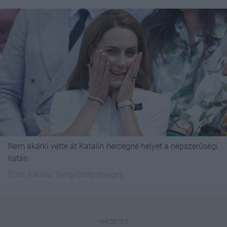
Nem akárki vette át Katalin hercegné helyét a népszerűségi
listán
Fotó:
Karwai Tang/Getty Images