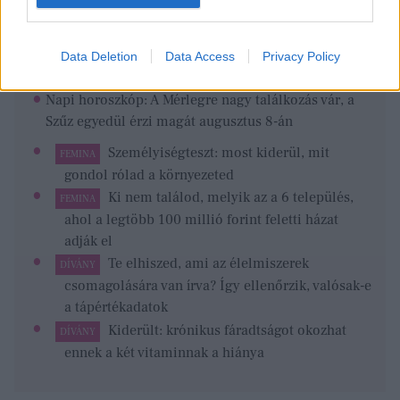
Sorsfordító hónap
lesz az augusztus, végre elengedheted, ami nem
Data Deletion
Data Access
Privacy Policy
szolgál - GLAMOUR
Napi horoszkóp: A Mérlegre nagy találkozás vár, a
Szűz egyedül érzi magát augusztus 8-án
Személyiségteszt: most kiderül, mit
FEMINA
gondol rólad a környezeted
Ki nem találod, melyik az a 6 település,
FEMINA
ahol a legtöbb 100 millió forint feletti házat
adják el
Te elhiszed, ami az élelmiszerek
DÍVÁNY
csomagolására van írva? Így ellenőrzik, valósak-e
a tápértékadatok
Kiderült: krónikus fáradtságot okozhat
DÍVÁNY
ennek a két vitaminnak a hiánya