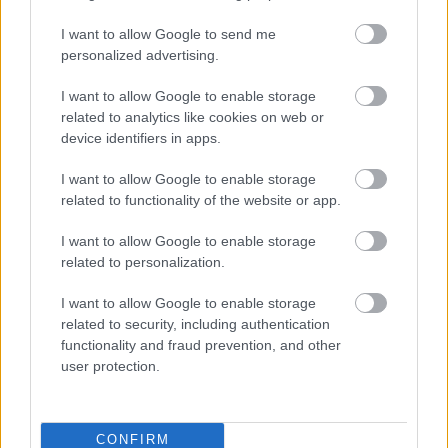
I want to allow Google to send me
personalized advertising.
I want to allow Google to enable storage
related to analytics like cookies on web or
Ezeket olvastad már?
device identifiers in apps.
Két dolog Forsthoffer Ágnes öltözködéséből, amit a
I want to allow Google to enable storage
divatszerkesztő szerint minden nőnek érdemes
related to functionality of the website or app.
lenne megfogadnia
I want to allow Google to enable storage
Ő itt Polgár Judit ritkán látott férje, 26 éve vannak
related to personalization.
egymás mellett jóban-rosszban
I want to allow Google to enable storage
related to security, including authentication
functionality and fraud prevention, and other
user protection.
CONFIRM