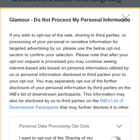
Ez a családtag szerezte
Glamour -
Do Not Process My Personal Information
meg a harmadik helyet a
If you wish to opt-out of the sale, sharing to third parties, or
processing of your personal or sensitive information for
népszerűségi listán
targeted advertising by us, please use the below opt-out
section to confirm your selection. Please note that after your
A képzeletbeli dobogó harmadik fokát pedig
Anna
opt-out request is processed you may continue seeing
hercegnő
, Károly király húga foglalhatta el, aki már jó
interest-based ads based on personal information utilized by
ideje birtokolja a bronzérmet a hasonló
us or personal information disclosed to third parties prior to
népszerűségi felmérések eredményei alapján. A
your opt-out. You may separately opt-out of the further
britek gyakran gondolnak rá úgy, mint az uralkodó
disclosure of your personal information by third parties on the
IAB’s list of downstream participants. This information may
„titkos fegyverére”
vagy
„jobb kezére”
. Akárcsak
also be disclosed by us to third parties on the
IAB’s List of
Vilmost, őt is mindig nagyon kedvelték, de Károly
Downstream Participants
that may further disclose it to other
rákbetegségének következtében az utóbbi időben
third parties.
még több nyilvános szereplést és kötelezettséget
vállalt magára, ami valószínűleg még közelebb
Please note that this website/app uses one or more Google
Personal Data Processing Opt Outs
services and may gather and store information including but
hozta őt a rajongókhoz.
not limited to your visit or usage behaviour. You may click to
I want to opt-out of the Sharing of my