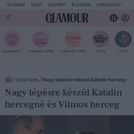
SZTÁROK
DIVAT
SZÉPSÉG
ÉLETMÓD
HOROSZKÓP
KU
MANCSPARTY
NYEREMÉNYJÁTÉK
NYEREMÉNYJÁTÉK
SYOSS
TAROT
Sztárhírek
Nagy lépésre készül Katalin hercegné 
Nagy lépésre készül Katalin
hercegné és Vilmos herceg