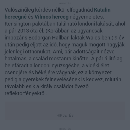
Valószínűleg kérdés nélkül elfogadnád
Katalin
hercegné
és
Vilmos herceg
négyemeletes,
Kensington-palotában található londoni lakását, ahol
a pár 2013 óta él. (Korábban az ugyancsak
impozáns Bodorgan Hallban laktak Wales-ben.) 9 év
után pedig eljött az idő, hogy maguk mögött hagyják
jelenlegi otthonukat. Ami, bár adottságait nézve
hatalmas, a család mostanra kinőtte. A pár állítólag
belefáradt a londoni nyüzsgésbe, a vidéki élet
csendjére és békéjére vágynak, ez a környezet
pedig a gyerekek felnevelésének is kedvez, miután
távolabb esik a király családot övező
reflektorfényektől.