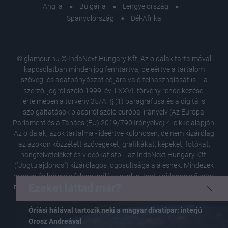
Anglia
Bulgária
Lengyelország
Spanyolország
Dél-Afrika
© glamour.hu © IndaNext Hungary Kft. Az oldalak tartalmával
kapcsolatban minden jog fenntartva, beleértve a tartalom
szöveg- és adatbányászat céljára való felhasználását is – a
szerzői jogról szóló 1999. évi LXXVI. törvény rendelkezései
értelmében a törvény 35/A. § (1) paragrafusa és a digitális
szolgáltatások piacairól szóló európai irányelv (Az Európai
Parlament és a Tanács (EU) 2019/790 Irányelve) 4. cikke alapján!
Az oldalak, azok tartalma - ideértve különösen, de nem kizárólag
az azokon közzétett szövegeket, grafikákat, képeket, fotókat,
hangfelvételeket és videókat stb. - az IndaNext Hungary Kft.
("Jogtulajdonos") kizárólagos jogosultsága alá esnek. Mindezek
minden és bármely felhasználása csak a Jogtulajdonos előzetes
Ezeket láttad már?
írásbeli hozzájárulásával lehetséges. Az oldalról kivezető linkeken
elérhető tartalmakért a Jogtulajdonos semmilyen felelősséget,
helytállást nem vállal. A Jogtulajdonos pontos és hiteles
Óriási hálával tartozik neki a magyar divatipar: interjú
információk közlésére, tájékoztatás megadására törekszik, de a
Orosz Andreával