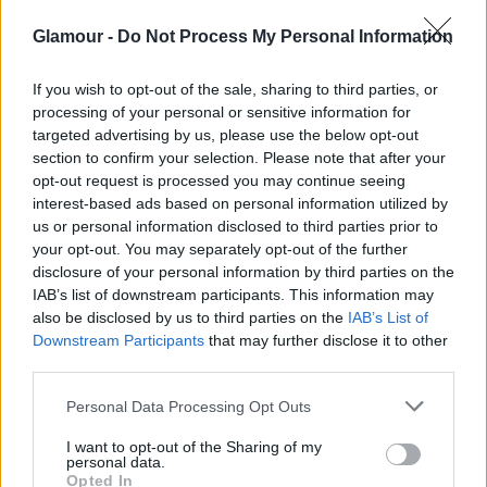
Glamour -
Do Not Process My Personal Information
If you wish to opt-out of the sale, sharing to third parties, or
processing of your personal or sensitive information for
targeted advertising by us, please use the below opt-out
section to confirm your selection. Please note that after your
opt-out request is processed you may continue seeing
interest-based ads based on personal information utilized by
Imádjuk Katalin hercegné és Vilmos
us or personal information disclosed to third parties prior to
your opt-out. You may separately opt-out of the further
herceg titkos beceneveit
disclosure of your personal information by third parties on the
IAB’s list of downstream participants. This information may
also be disclosed by us to third parties on the
IAB’s List of
A gyerekek miatt is fontos
Downstream Participants
that may further disclose it to other
third parties.
volt
Please note that this website/app uses one or more Google
Personal Data Processing Opt Outs
Három gyermek felneveléséhez tér kell – mutat rá
services and may gather and store information including but
Ingrid Seward, a Majesty magazin szerkesztője. A
not limited to your visit or usage behaviour. You may click to
I want to opt-out of the Sharing of my
personal data.
szakember szerint pedig a kicsik jelenlegi otthona
grant or deny consent to Google and its third-party tags to
Opted In