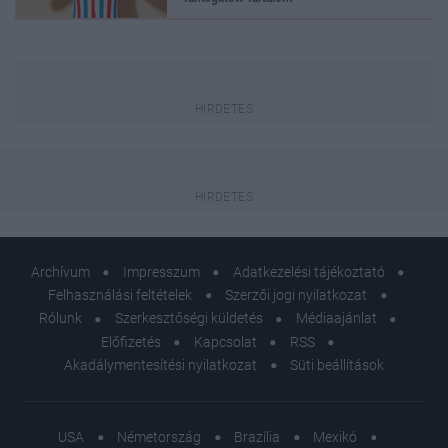
Archívum
Impresszum
Adatkezelési tájékoztató
Felhasználási feltételek
Szerzői jogi nyilatkozat
Rólunk
Szerkesztőségi küldetés
Médiaajánlat
Előfizetés
Kapcsolat
RSS
Akadálymentesítési nyilatkozat
Süti beállítások
USA
Németország
Brazília
Mexikó