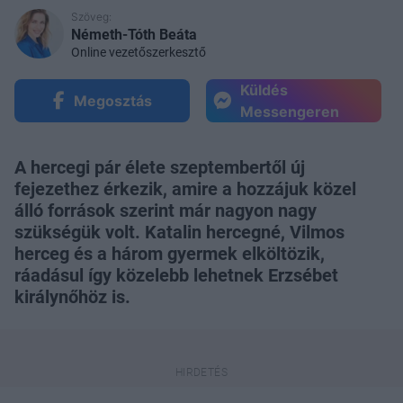
Szöveg:
Németh-Tóth Beáta
Online vezetőszerkesztő
Küldés
Megosztás
Messengeren
A hercegi pár élete szeptembertől új
fejezethez érkezik, amire a hozzájuk közel
álló források szerint már nagyon nagy
szükségük volt. Katalin hercegné, Vilmos
herceg és a három gyermek elköltözik,
ráadásul így közelebb lehetnek Erzsébet
királynőhöz is.