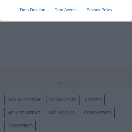
Itt állíthatod be
, hogy a Google
keresőben könnyebben megtaláld a
glamour.hu cikkeit
Data Deletion
Data Access
Privacy Policy
KATALIN HERCEGNÉ
VILMOS HERCEG
KOLTOZES
ADELAIDE COTTAGE
KIRÁLYI CSALÁD
GYÖRGY HERCEG
LAJOS HERCEG