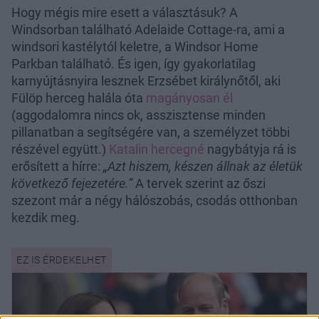
Hogy mégis mire esett a választásuk? A
Windsorban található Adelaide Cottage-ra, ami a
windsori kastélytól keletre, a Windsor Home
Parkban található. És igen, így gyakorlatilag
karnyújtásnyira lesznek Erzsébet királynőtől, aki
Fülöp herceg halála óta
magányosan él
(aggodalomra nincs ok, asszisztense minden
pillanatban a segítségére van, a személyzet többi
részével együtt.)
Katalin hercegné
nagybátyja rá is
erősített a hírre:
„Azt hiszem, készen állnak az életük
következő fejezetére.”
A tervek szerint az őszi
szezont már a négy hálószobás, csodás otthonban
kezdik meg.