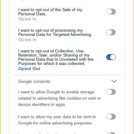
use your data for below specified purposes in below Google
„egy csodálatos börtön a gyerekek számára.
consent section.
Szeretnének úgy focizni, hogy közben nem nézik őket
I want to opt-out of the Sale of my
Personal Data.
a kerítésen át. Szerintem Windsor tökéletes otthon
Opted In
lesz számukra, mert rengeteg szabadságot
I want to opt-out of processing my
kaphatnak, és az iskolában is együtt lehetnek.”
Mert
Personal Data for Targeted Advertising.
igen, a költözés egyben azt is jelenti, hogy a
Opted In
gyerekeket új iskolába íratják majd – komoly esély
I want to opt-out of Collection, Use,
van rá, hogy
György herceg
és
Sarolta hercegnő
a
Retention, Sale, and/or Sharing of my
Personal Data that Is Unrelated with the
Thomas's Battersea nevű intézményben tanulnak
Purposes for which it was collected.
majd a jövőben.
Opted Out
Forrás:
womanandhome.com
Google consents
I want to allow Google to enable storage
related to advertising like cookies on web or
device identifiers in apps.
I want to allow my user data to be sent to
Google for online advertising purposes.