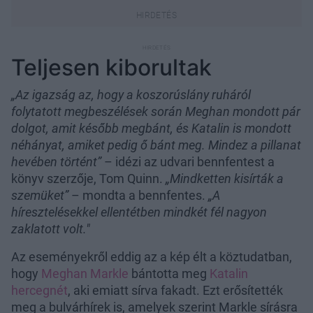
Teljesen kiborultak
„Az igazság az, hogy a koszorúslány ruháról
folytatott megbeszélések során Meghan mondott pár
dolgot, amit később megbánt, és Katalin is mondott
néhányat, amiket pedig ő bánt meg. Mindez a pillanat
hevében történt”
– idézi az udvari bennfentest a
könyv szerzője, Tom Quinn.
„Mindketten kisírták a
szemüket”
– mondta a bennfentes.
„A
híresztelésekkel ellentétben mindkét fél nagyon
zaklatott volt."
Az eseményekről eddig az a kép élt a köztudatban,
hogy
Meghan Markle
bántotta meg
Katalin
hercegnét
, aki emiatt sírva fakadt. Ezt erősítették
meg a bulvárhírek is, amelyek szerint Markle sírásra