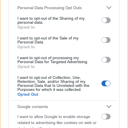
később bocsánatot kért, virágot és egy
Please note that this website/app uses one or more Google
Personal Data Processing Opt Outs
services and may gather and store information including but
bocsánatkérő levelet is küldött Markle-nek.
not limited to your visit or usage behaviour. You may click to
I want to opt-out of the Sharing of my
personal data.
Két nő, két külön világ
grant or deny consent to Google and its third-party tags to
Opted In
use your data for below specified purposes in below Google
consent section.
Meghan Markle
az interjúban azt is elmondta, hogy
I want to opt-out of the Sale of my
Personal Data.
nem tartja helyesnek a közvélemény által kialakított
Opted In
„vagy őt szereted, vagy a másikat” típusú megosztó
I want to opt-out of processing my
véleményt.
„Ha engem szeretsz, nem kell őt
Personal Data for Targeted Advertising.
gyűlölnöd. És ha őt szereted, nem kell engem
Opted In
utálnod”
– fogalmazott. A két hercegné azóta is
I want to opt-out of Collection, Use,
távolságot tart egymástól, ahogyan férjeik, Vilmos
Retention, Sale, and/or Sharing of my
herceg és Harry herceg kapcsolata sem rendeződött
Personal Data that Is Unrelated with the
Purposes for which it was collected.
az elmúlt öt évben.
Opted Out
Forrás:
pagesix.com
Google consents
I want to allow Google to enable storage
related to advertising like cookies on web or