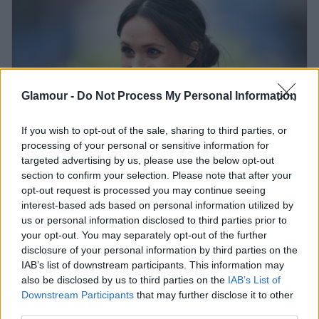
Glamour -
Do Not Process My Personal Information
If you wish to opt-out of the sale, sharing to third parties, or
processing of your personal or sensitive information for
targeted advertising by us, please use the below opt-out
section to confirm your selection. Please note that after your
Meghan Markle Károly királynak
opt-out request is processed you may continue seeing
üzenhetett friss fotójával: csúnya
interest-based ads based on personal information utilized by
visszavágás ez apósának
us or personal information disclosed to third parties prior to
your opt-out. You may separately opt-out of the further
disclosure of your personal information by third parties on the
IAB’s list of downstream participants. This information may
Bár az eset részleteibe nem ment bele, azt elárulta,
also be disclosed by us to third parties on the
IAB’s List of
hogy az esküvő előtti hét nagyon nehéz volt
Downstream Participants
that may further disclose it to other
számára, és
Katalin hercegné
akkor
„valami miatt
third parties.
ideges volt”
. Ennek ellenére Vilmos herceg felesége