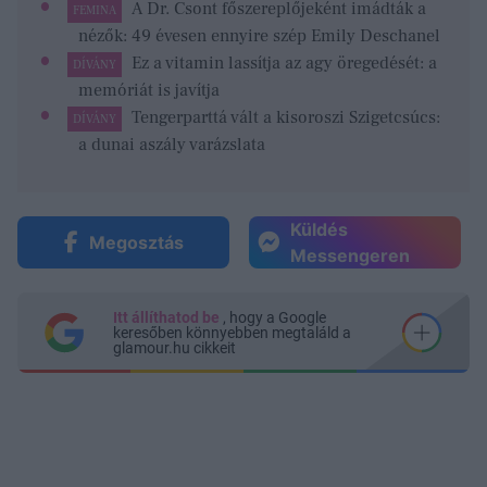
A Dr. Csont főszereplőjeként imádták a
FEMINA
nézők: 49 évesen ennyire szép Emily Deschanel
Ez a vitamin lassítja az agy öregedését: a
DÍVÁNY
memóriát is javítja
Tengerparttá vált a kisoroszi Szigetcsúcs:
DÍVÁNY
a dunai aszály varázslata
Küldés
Megosztás
Messengeren
Itt állíthatod be
, hogy a Google
keresőben könnyebben megtaláld a
glamour.hu cikkeit