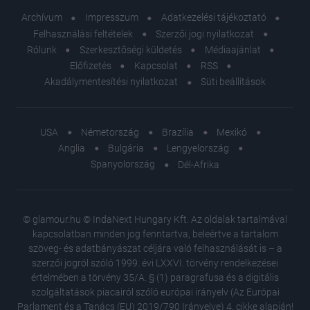
Archívum
Impresszum
Adatkezelési tájékoztató
Felhasználási feltételek
Szerzői jogi nyilatkozat
Rólunk
Szerkesztőségi küldetés
Médiaajánlat
Előfizetés
Kapcsolat
RSS
Akadálymentesítési nyilatkozat
Süti beállítások
USA
Németország
Brazília
Mexikó
Anglia
Bulgária
Lengyelország
Spanyolország
Dél-Afrika
© glamour.hu © IndaNext Hungary Kft. Az oldalak tartalmával
kapcsolatban minden jog fenntartva, beleértve a tartalom
szöveg- és adatbányászat céljára való felhasználását is – a
szerzői jogról szóló 1999. évi LXXVI. törvény rendelkezései
értelmében a törvény 35/A. § (1) paragrafusa és a digitális
szolgáltatások piacairól szóló európai irányelv (Az Európai
Parlament és a Tanács (EU) 2019/790 Irányelve) 4. cikke alapján!