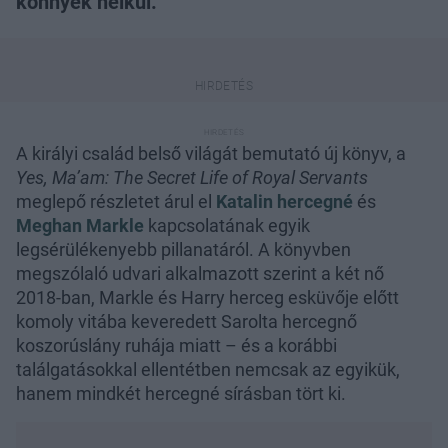
könnyek nélkül.
A királyi család belső világát bemutató új könyv, a
Yes, Ma’am: The Secret Life of Royal Servants
meglepő részletet árul el
Katalin hercegné
és
Meghan Markle
kapcsolatának egyik
legsérülékenyebb pillanatáról. A könyvben
megszólaló udvari alkalmazott szerint a két nő
2018-ban, Markle és Harry herceg esküvője előtt
komoly vitába keveredett Sarolta hercegnő
koszorúslány ruhája miatt – és a korábbi
találgatásokkal ellentétben nemcsak az egyikük,
hanem mindkét hercegné sírásban tört ki.