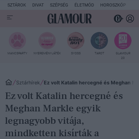
SZTÁROK
DIVAT
SZÉPSÉG
ÉLETMÓD
HOROSZKÓP
KU
MANCSPARTY
NYEREMÉNYJÁTÉK
SYOSS
TAROT
GLAMOUR
20
Sztárhírek
Ez volt Katalin hercegné és Meghan Mar
Ez volt Katalin hercegné és
Meghan Markle egyik
legnagyobb vitája,
mindketten kisírták a