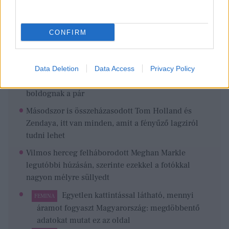
Ezeket olvastad már?
CONFIRM
Napi horoszkóp: A Bika átrendezheti otthonát, a
Nyilas szabadságra mehet augusztus 7-én
Szoboszlai Dominik és Buzsik Borka életük
Data Deletion
Data Access
Privacy Policy
legszebb fotóján pózolnak, soha nem tűnt még ilyen
boldognak a pár
Másodszor is összeházasodott Tom Holland és
Zendaya, itt van minden, amit a fényűző lagziról
tudni lehet
Vilmos herceg felháborodott Meghan Markle
legutóbbi húzásán, szerinte ezekkel a fotókkal
nagyon mélyre süllyedt
Egyetlen kattintással látható, mennyi
FEMINA
áramot fogyaszt Magyarország: megdöbbentő
adatokat mutat ez az oldal