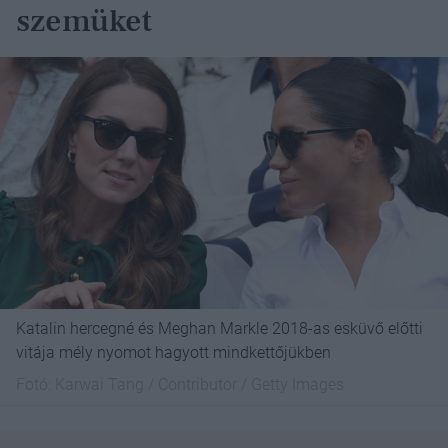
szemüket
Katalin hercegné és Meghan Markle 2018-as esküvő előtti
vitája mély nyomot hagyott mindkettőjükben
Fotó:
Karwai Tang / Contributor / Getty Images