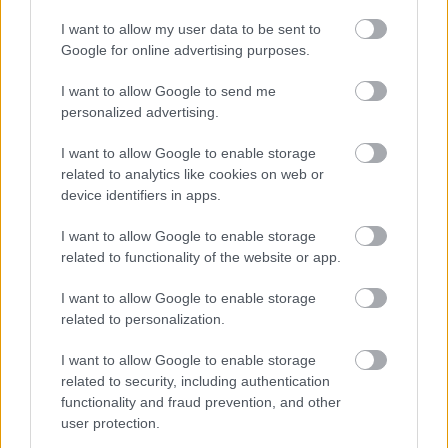
Palvin Barbara sugárzóan gyönyörű kismama,
I want to allow my user data to be sent to
Google for online advertising purposes.
meztelenfelsőben mutatta meg kerekedő pocakját a
modell
I want to allow Google to send me
Nem tudnak betelni egymással: sokatmondó fotókat
personalized advertising.
osztott meg Kim Kardashianról Lewis Hamilton
I want to allow Google to enable storage
Hatalmasat nőtt Palvin Barbara babapocakja, friss
related to analytics like cookies on web or
videón a gyönyörű kismama
device identifiers in apps.
Heidi Klum topless romantikázott a tengerparton,
I want to allow Google to enable storage
forró csókot váltott férjével
related to functionality of the website or app.
Személyiségteszt: most kiderül, mit
FEMINA
I want to allow Google to enable storage
gondol rólad a környezeted
related to personalization.
Ki nem találod, melyik az a 6 település,
FEMINA
ahol a legtöbb 100 millió forint feletti házat
I want to allow Google to enable storage
related to security, including authentication
adják el
functionality and fraud prevention, and other
Te elhiszed, ami az élelmiszerek
DÍVÁNY
user protection.
csomagolására van írva? Így ellenőrzik, valósak-e