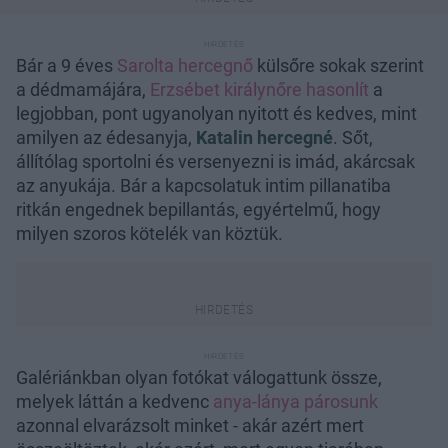
Bár a 9 éves
Sarolta hercegnő
külsőre sokak szerint
a dédmamájára,
Erzsébet királynőre hasonlít
a
legjobban, pont ugyanolyan nyitott és kedves, mint
amilyen az édesanyja,
Katalin hercegné
. Sőt,
állítólag sportolni és versenyezni is imád, akárcsak
az anyukája. Bár a kapcsolatuk intim pillanatiba
ritkán engednek bepillantás, egyértelmű, hogy
milyen szoros kötelék van köztük.
Galériánkban olyan fotókat válogattunk össze,
melyek láttán a kedvenc
anya-lánya párosunk
azonnal elvarázsolt minket - akár azért mert