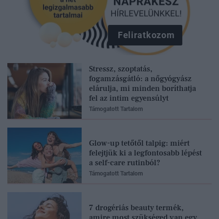
Feliratkozom
Stressz, szoptatás,
fogamzásgátló: a nőgyógyász
elárulja, mi minden boríthatja
fel az intim egyensúlyt
Támogatott Tartalom
Glow-up tetőtől talpig: miért
felejtjük ki a legfontosabb lépést
a self-care rutinból?
Támogatott Tartalom
7 drogériás beauty termék,
amire most szükséged van egy