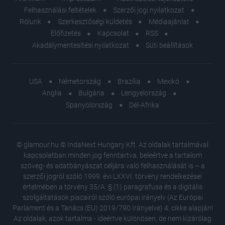
Felhasználási feltételek
Szerzői jogi nyilatkozat
Rólunk
Szerkesztőségi küldetés
Médiaajánlat
Előfizetés
Kapcsolat
RSS
Akadálymentesítési nyilatkozat
Süti beállítások
USA
Németország
Brazília
Mexikó
Anglia
Bulgária
Lengyelország
Spanyolország
Dél-Afrika
© glamour.hu © IndaNext Hungary Kft. Az oldalak tartalmával
kapcsolatban minden jog fenntartva, beleértve a tartalom
szöveg- és adatbányászat céljára való felhasználását is – a
szerzői jogról szóló 1999. évi LXXVI. törvény rendelkezései
értelmében a törvény 35/A. § (1) paragrafusa és a digitális
szolgáltatások piacairól szóló európai irányelv (Az Európai
Parlament és a Tanács (EU) 2019/790 Irányelve) 4. cikke alapján!
Az oldalak, azok tartalma - ideértve különösen, de nem kizárólag