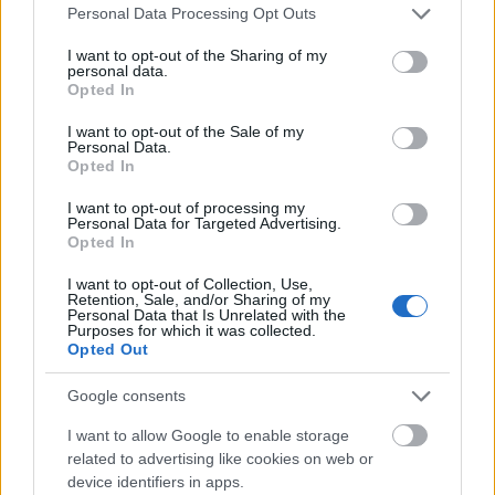
Please note that this website/app uses one or more Google
Personal Data Processing Opt Outs
services and may gather and store information including but
not limited to your visit or usage behaviour. You may click to
I want to opt-out of the Sharing of my
personal data.
grant or deny consent to Google and its third-party tags to
Opted In
use your data for below specified purposes in below Google
consent section.
I want to opt-out of the Sale of my
Personal Data.
Opted In
I want to opt-out of processing my
Personal Data for Targeted Advertising.
Opted In
I want to opt-out of Collection, Use,
Retention, Sale, and/or Sharing of my
Personal Data that Is Unrelated with the
Purposes for which it was collected.
Opted Out
Google consents
I want to allow Google to enable storage
related to advertising like cookies on web or
Ezeket olvastad már?
device identifiers in apps.