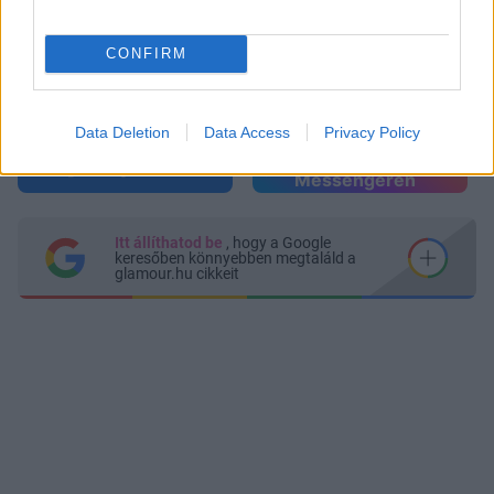
a tápértékadatok
Kiderült: krónikus fáradtságot okozhat
DÍVÁNY
CONFIRM
ennek a két vitaminnak a hiánya
Data Deletion
Data Access
Privacy Policy
Küldés
Megosztás
Messengeren
Itt állíthatod be
, hogy a Google
keresőben könnyebben megtaláld a
glamour.hu cikkeit