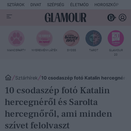
SZTÁROK
DIVAT
SZÉPSÉG
ÉLETMÓD
HOROSZKÓP
KU
MANCSPARTY
NYEREMÉNYJÁTÉK
SYOSS
TAROT
GLAMOUR
20
Sztárhírek
10 csodaszép fotó Katalin hercegnéről 
10 csodaszép fotó Katalin
hercegnéről és Sarolta
hercegnőről, ami minden
szívet felolvaszt