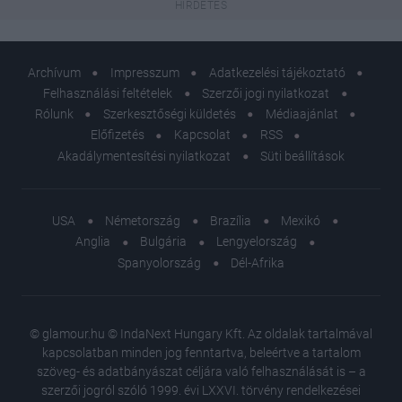
Archívum
Impresszum
Adatkezelési tájékoztató
Felhasználási feltételek
Szerzői jogi nyilatkozat
Rólunk
Szerkesztőségi küldetés
Médiaajánlat
Előfizetés
Kapcsolat
RSS
Akadálymentesítési nyilatkozat
Süti beállítások
USA
Németország
Brazília
Mexikó
Anglia
Bulgária
Lengyelország
Spanyolország
Dél-Afrika
© glamour.hu © IndaNext Hungary Kft. Az oldalak tartalmával
kapcsolatban minden jog fenntartva, beleértve a tartalom
szöveg- és adatbányászat céljára való felhasználását is – a
szerzői jogról szóló 1999. évi LXXVI. törvény rendelkezései