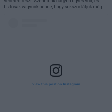
vehetett részt. Szerintünk nagyon ügyes volt, és
biztosak vagyunk benne, hogy sokszor látjuk még.