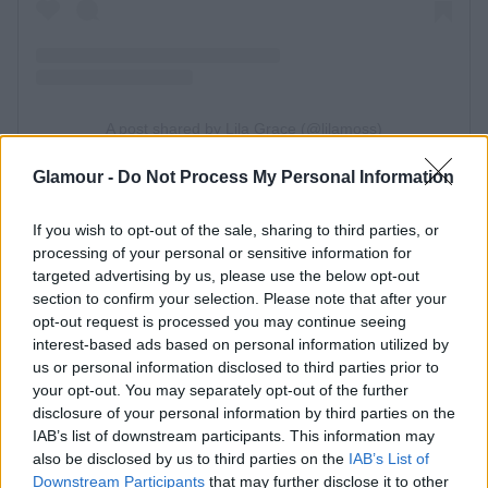
Glamour -
Do Not Process My Personal Information
És emlékezzünk vissza Kate Mossra, amikor 1990-
If you wish to opt-out of the sale, sharing to third parties, or
ben a Versace kifutóján vonult, ekkor még kezdő
processing of your personal or sensitive information for
modellként.
targeted advertising by us, please use the below opt-out
section to confirm your selection. Please note that after your
opt-out request is processed you may continue seeing
interest-based ads based on personal information utilized by
us or personal information disclosed to third parties prior to
your opt-out. You may separately opt-out of the further
disclosure of your personal information by third parties on the
IAB’s list of downstream participants. This information may
also be disclosed by us to third parties on the
IAB’s List of
Downstream Participants
that may further disclose it to other