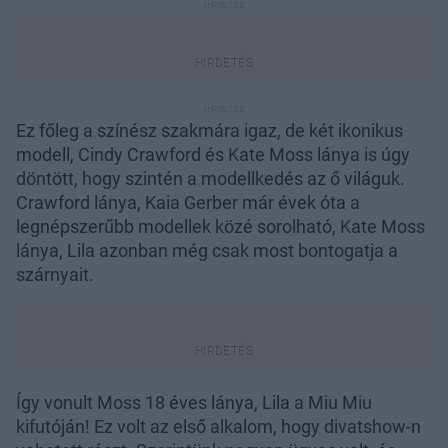
Ez főleg a színész szakmára igaz, de két ikonikus
modell, Cindy Crawford és Kate Moss lánya is úgy
döntött, hogy szintén a modellkedés az ő világuk.
Crawford lánya, Kaia Gerber már évek óta a
legnépszerűbb modellek közé sorolható, Kate Moss
lánya, Lila azonban még csak most bontogatja a
szárnyait.
Így vonult Moss 18 éves lánya, Lila a Miu Miu
kifutóján! Ez volt az első alkalom, hogy divatshow-n