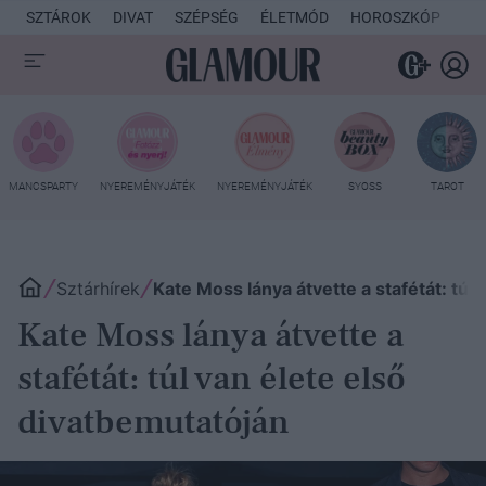
SZTÁROK
DIVAT
SZÉPSÉG
ÉLETMÓD
HOROSZKÓP
KU
MANCSPARTY
NYEREMÉNYJÁTÉK
NYEREMÉNYJÁTÉK
SYOSS
TAROT
Sztárhírek
Kate Moss lánya átvette a stafétát: túl
Kate Moss lánya átvette a
stafétát: túl van élete első
divatbemutatóján