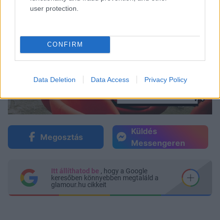
user protection.
CONFIRM
Data Deletion
Data Access
Privacy Policy
Küldés
Megosztás
Messengeren
Itt állíthatod be
, hogy a Google
keresőben könnyebben megtaláld a
glamour.hu cikkeit