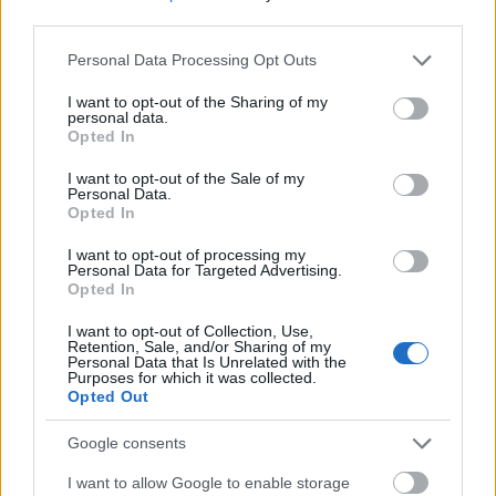
third parties.
Please note that this website/app uses one or more Google
Personal Data Processing Opt Outs
services and may gather and store information including but
not limited to your visit or usage behaviour. You may click to
I want to opt-out of the Sharing of my
personal data.
grant or deny consent to Google and its third-party tags to
Opted In
use your data for below specified purposes in below Google
consent section.
I want to opt-out of the Sale of my
Personal Data.
Opted In
I want to opt-out of processing my
Personal Data for Targeted Advertising.
Opted In
I want to opt-out of Collection, Use,
Retention, Sale, and/or Sharing of my
Personal Data that Is Unrelated with the
Purposes for which it was collected.
Opted Out
Google consents
I want to allow Google to enable storage