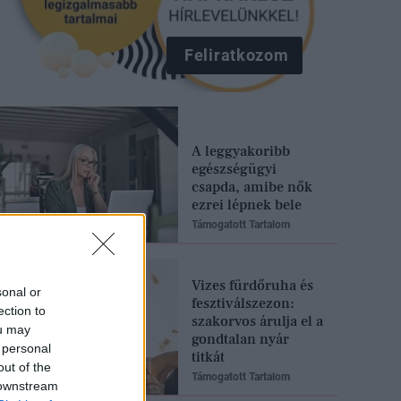
Feliratkozom
A leggyakoribb
egészségügyi
csapda, amibe nők
ezrei lépnek bele
Támogatott Tartalom
Vizes fürdőruha és
sonal or
fesztiválszezon:
ection to
szakorvos árulja el a
ou may
gondtalan nyár
 personal
titkát
out of the
Támogatott Tartalom
 downstream