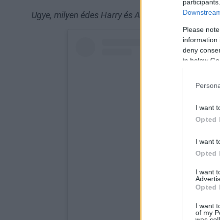
participants
Downstream 
Ugye, milyen édes Harry és Archie?
Please note
information 
deny consent
in below Go
Persona
I want t
Opted 
I want t
Opted 
I want 
Advertis
Opted 
I want t
of my P
was col