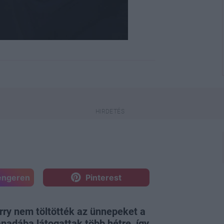
engeren
Pinterest
rry nem töltötték az ünnepeket a
anadába látogattak több hétre, így