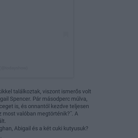
kkel találkoztak, viszont ismerős volt
igail Spencer. Pár másodperc múlva,
ceget is, és onnantól kezdve teljesen
Ez most valóban megtörténik?˝. A
lt.
han, Abigail és a két cuki kutyusuk?
.