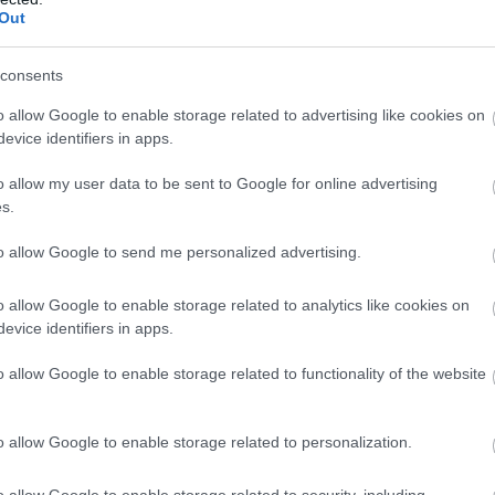
Out
consents
o allow Google to enable storage related to advertising like cookies on
evice identifiers in apps.
o allow my user data to be sent to Google for online advertising
s.
to allow Google to send me personalized advertising.
o allow Google to enable storage related to analytics like cookies on
an Kanadában a Horth Hill Regional
evice identifiers in apps.
kikről még fotót is készített a
o allow Google to enable storage related to functionality of the website
lső napján sétáltak a parkban, és egy
ikor Meghan váratlanul megszólította
o allow Google to enable storage related to personalization.
gy fotót, ne bajlódjanak a szelfivel.
o allow Google to enable storage related to security, including