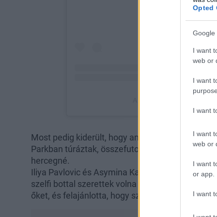
Opted 
Google 
I want t
web or d
I want t
purpose
I want 
I want t
Most pedig kiderült, hogy amikor Harry és Megh
web or d
Parkban túráztak, összefutottak két rajongóval, a
hercegné.
I want t
Iliya Pavlovic és Asymina Kantorowicz az új év e
or app.
szelfi bottal szerettek volna fotót készíteni, am
I want t
őket, és felajánlotta, hogy szívesen készít róluk e
I want t