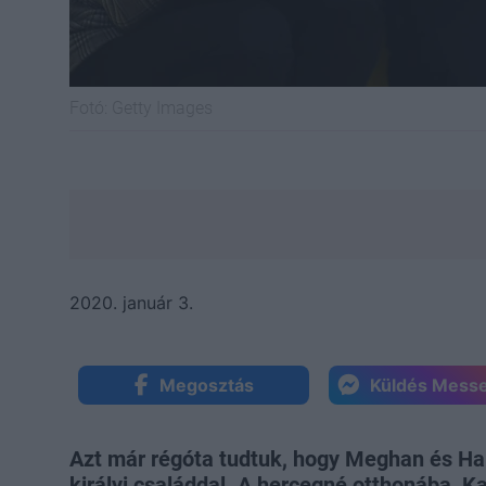
Fotó:
Getty Images
2020. január 3.
Megosztás
Küldés Mess
Azt már régóta tudtuk, hogy Meghan és Ha
királyi családdal. A hercegné otthonába, K