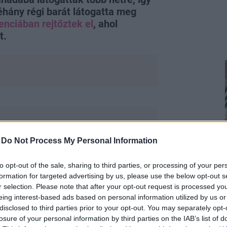
éhány régi barát látogatta meg
enciában rejtőztek el
, ahol
t.
-
Do Not Process My Personal Information
án adott életjelet magáról, egy cuki
to opt-out of the sale, sharing to third parties, or processing of your per
formation for targeted advertising by us, please use the below opt-out s
épet azonban megosztottak.
r selection. Please note that after your opt-out request is processed y
eing interest-based ads based on personal information utilized by us or
disclosed to third parties prior to your opt-out. You may separately opt-
losure of your personal information by third parties on the IAB’s list of