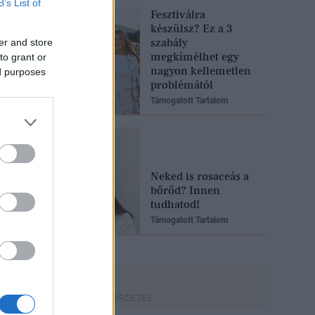
B’s List of
Fesztiválra
készülsz? Ez a 3
szabály
er and store
megkímélhet egy
to grant or
nagyon kellemetlen
ed purposes
problémától
Támogatott Tartalom
Neked is rosaceás a
bőrőd? Innen
tudhatod!
Támogatott Tartalom