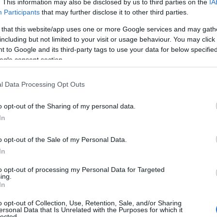
. This information may also be disclosed by us to third parties on the
IA
Participants
that may further disclose it to other third parties.
 that this website/app uses one or more Google services and may gath
including but not limited to your visit or usage behaviour. You may click 
 to Google and its third-party tags to use your data for below specifi
ogle consent section.
l Data Processing Opt Outs
o opt-out of the Sharing of my personal data.
In
o opt-out of the Sale of my Personal Data.
In
to opt-out of processing my Personal Data for Targeted
ing.
In
o opt-out of Collection, Use, Retention, Sale, and/or Sharing
ersonal Data that Is Unrelated with the Purposes for which it
lected.