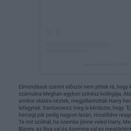
Elmondásuk szerint először nem jöttek rá, hogy ki
számukra Meghan egykori színész kollégája, Ab
amikor oldalra néztek, megpillantották Harry her
lefagytak. Kantorowicz meg is kérdezte, hogy ˝
hercegi pár pedig nagyon lazán, viccelődve reagá
Te mit szólnál, ha szembe jönne veled Harry, Meg
Bizony, ez Iliya-val és Asymina-val ez megtörtént