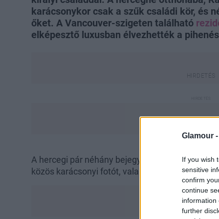
karácsonykor csak a szűk családi kör, és n
őket. A Vancouver-szigeten található
rezid
elképesztő luxusban élvezhették a pihenés
Glamour 
A hercegi pár néhány bejegyzésen kívül nem igaz
If you wish 
sensitive in
közös karácsonyi fotót, valamint egy apa-fia k
confirm you
continue se
information 
further disc