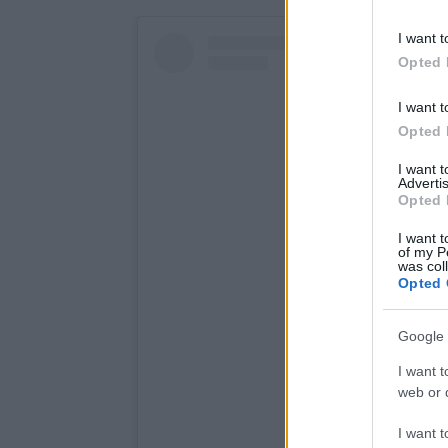
I want t
Opted 
I want t
Opted 
I want 
Advertis
Opted 
I want t
of my P
was col
Opted 
Google 
I want t
web or d
I want t