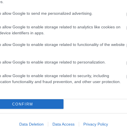
s.
to allow Google to send me personalized advertising.
o allow Google to enable storage related to analytics like cookies on
evice identifiers in apps.
o allow Google to enable storage related to functionality of the website
o allow Google to enable storage related to personalization.
o allow Google to enable storage related to security, including
cation functionality and fraud prevention, and other user protection.
zerelme temérdekszer
megcsalta
őt
tlen True első hónapja. Azonban úgy
CONFIRM
tt, ugyanis az utóbbi időben többször is
 jelek szerint a kislány okozta boldogság
Tristan tényleg megváltozik.
Data Deletion
Data Access
Privacy Policy