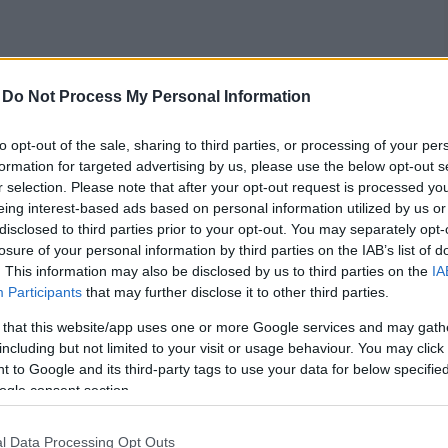
engeren
Pinterest
-
Do Not Process My Personal Information
rdashian feltöltötte az első videót
to opt-out of the sale, sharing to third parties, or processing of your per
formation for targeted advertising by us, please use the below opt-out s
ris a lábaik előtt hever az egész
r selection. Please note that after your opt-out request is processed y
ost töltötte be az egy hónapot, és
eing interest-based ads based on personal information utilized by us or
disclosed to third parties prior to your opt-out. You may separately opt-
losure of your personal information by third parties on the IAB’s list of
. This information may also be disclosed by us to third parties on the
IA
Participants
that may further disclose it to other third parties.
 that this website/app uses one or more Google services and may gath
including but not limited to your visit or usage behaviour. You may click 
 to Google and its third-party tags to use your data for below specifi
ogle consent section.
l Data Processing Opt Outs