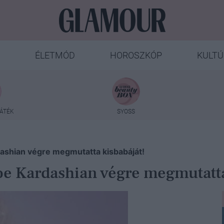
ÉLETMÓD
HOROSZKÓP
KULTÚ
ÁTÉK
SYOSS
ashian végre megmutatta kisbabáját!
oe Kardashian végre megmutatta