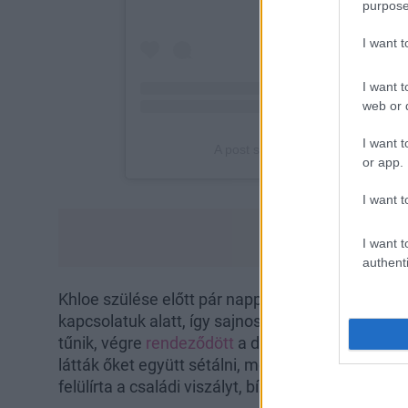
purpose
I want 
I want t
web or d
I want t
or app.
I want t
I want t
authenti
Khloe szülése előtt pár nappal kiderült, hogy s
kapcsolatuk alatt, így sajnos nem volt épp felhő
tűnik, végre
rendeződött
a dolog a két sztár közö
látták őket együtt sétálni, mozizni és randizni. A
felülírta a családi viszályt, bízzunk benne, hogy 