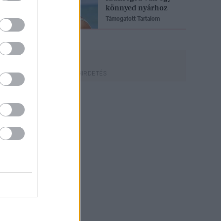
könnyed nyárhoz
Támogatott Tartalom