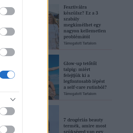
Fesztiválra
készülsz? Ez a 3
szabály
megkímélhet egy
nagyon kellemetlen
problémától
Támogatott Tartalom
Glow-up tetőtől
talpig: miért
felejtjük ki a
legfontosabb lépést
a self-care rutinból?
Támogatott Tartalom
7 drogériás beauty
termék, amire most
szükséged van egy