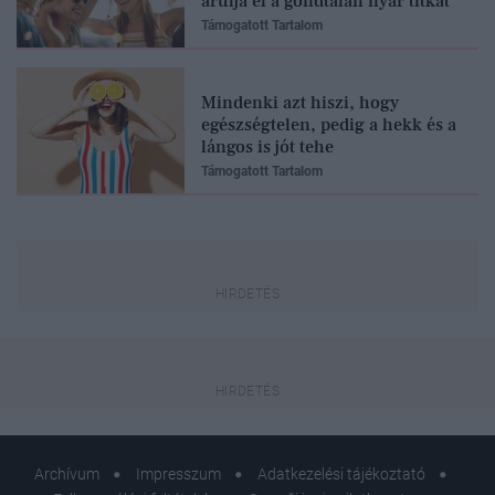
árulja el a gondtalan nyár titkát
Támogatott Tartalom
Mindenki azt hiszi, hogy
egészségtelen, pedig a hekk és a
lángos is jót tehe
Támogatott Tartalom
Archívum
Impresszum
Adatkezelési tájékoztató