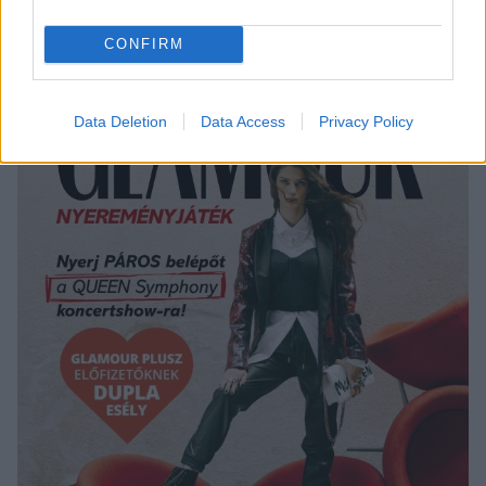
partijánál menőbbet még nem láttál
CONFIRM
Data Deletion
Data Access
Privacy Policy