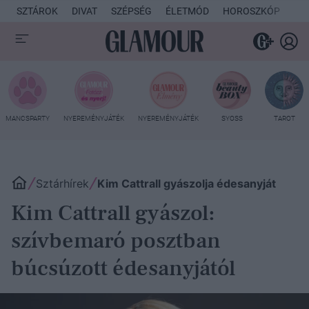
SZTÁROK
DIVAT
SZÉPSÉG
ÉLETMÓD
HOROSZKÓP
KU
MANCSPARTY
NYEREMÉNYJÁTÉK
NYEREMÉNYJÁTÉK
SYOSS
TAROT
Sztárhírek
Kim Cattrall gyászolja édesanyját
Kim Cattrall gyászol:
szívbemaró posztban
búcsúzott édesanyjától