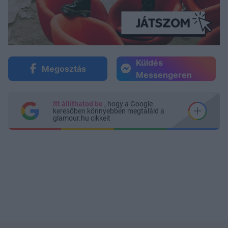
Küldés
Megosztás
Messengeren
Itt állíthatod be
, hogy a Google
keresőben könnyebben megtaláld a
glamour.hu cikkeit