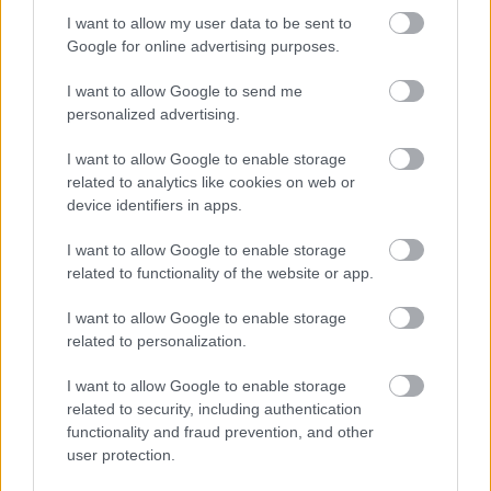
pedig 2022-es Így jártam apátokkal sorozatban
I want to allow my user data to be sent to
láthatjuk. Felmerült a neve az Emily Párizsban új
Google for online advertising purposes.
évada kapcsán; a rajongók nagy örömmel látnák őt
I want to allow Google to send me
egy vendégszerepben, de hogy erre végül sor kerül-
personalized advertising.
e, az még a jövő zenéje.
I want to allow Google to enable storage
Ami biztos, hogy Kim Cattrall életében jelen
related to analytics like cookies on web or
pillanatban az a legfontosabb, hogy fel tudja
device identifiers in apps.
dolgozni imádott édesanyja halálát. Shane Katrall 93
éves volt.
I want to allow Google to enable storage
related to functionality of the website or app.
Még több sztárhír a
I want to allow Google to enable storage
nagyvilágból:
related to personalization.
Katalin hercegné és Meghan Markle egymást
I want to allow Google to enable storage
utánozzák?
related to security, including authentication
functionality and fraud prevention, and other
Brad Pitt szerelmesebb, mint valaha - mutatjuk a
user protection.
bizonyítékot
Ben Affleck és Jennifer Lopez karácsonyi