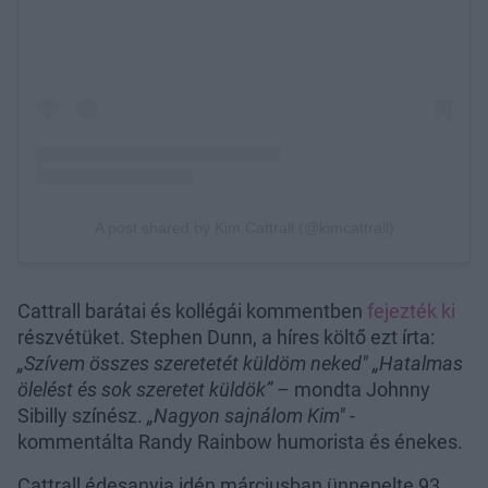
Cattrall barátai és kollégái kommentben
fejezték ki
részvétüket. Stephen Dunn, a híres költő ezt írta:
„Szívem összes szeretetét küldöm neked"
„Hatalmas
ölelést és sok szeretet küldök”
– mondta Johnny
Sibilly színész.
„Nagyon sajnálom Kim"
-
kommentálta Randy Rainbow humorista és énekes.
Cattrall édesanyja idén márciusban ünnepelte 93.