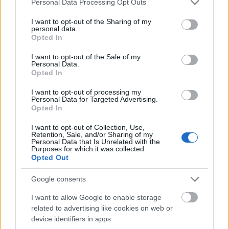
Personal Data Processing Opt Outs
services and may gather and store information including but
not limited to your visit or usage behaviour. You may click to
I want to opt-out of the Sharing of my
personal data.
grant or deny consent to Google and its third-party tags to
Opted In
use your data for below specified purposes in below Google
consent section.
I want to opt-out of the Sale of my
Personal Data.
Opted In
Lehet, hogy Samantha Jones
I want to opt-out of processing my
meglátogatja Emilyt Párizsban?
Personal Data for Targeted Advertising.
Opted In
I want to opt-out of Collection, Use,
A rajongók nagyon
Retention, Sale, and/or Sharing of my
Personal Data that Is Unrelated with the
Purposes for which it was collected.
szeretnék látni
Opted Out
A színésznő az apukáját is rendszeresen felköszönti
Google consents
különböző posztok formájában; látszik, hogy fontos
I want to allow Google to enable storage
számára, hogy minden lehetséges módon
related to advertising like cookies on web or
kimutassa a családja iránti szeretetét. Catrallt
device identifiers in apps.
főként a
Szex és New Yorkból
ismerhetjük, jelenleg