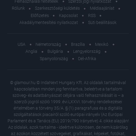
Felhasználási feltételek
Szerzői jogi nyilatkozat
Rólunk
Szerkesztőségi küldetés
Médiaajánlat
Előfizetés
Kapcsolat
RSS
Akadálymentesítési nyilatkozat
Süti beállítások
USA
Németország
Brazília
Mexikó
Anglia
Bulgária
Lengyelország
Spanyolország
Dél-Afrika
© glamour.hu © IndaNext Hungary Kft. Az oldalak tartalmával
kapcsolatban minden jog fenntartva, beleértve a tartalom
szöveg- és adatbányászat céljára való felhasználását is – a
szerzői jogról szóló 1999. évi LXXVI. törvény rendelkezései
értelmében a törvény 35/A. § (1) paragrafusa és a digitális
szolgáltatások piacairól szóló európai irányelv (Az Európai
Parlament és a Tanács (EU) 2019/790 Irányelve) 4. cikke alapján!
Az oldalak, azok tartalma - ideértve különösen, de nem kizárólag
az azokon közzétett szövegeket, grafikákat, képeket, fotókat,