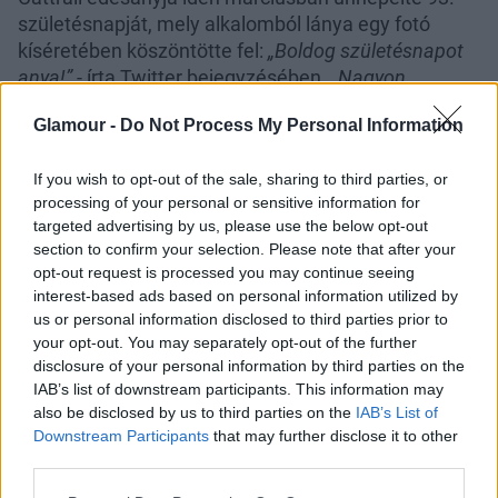
születésnapját, mely alkalomból lánya egy fotó
kíséretében köszöntötte fel:
„Boldog születésnapot
anya!”
- írta Twitter bejegyzésében.
„Nagyon
szerencsések vagyunk, hogy még mindig velünk
Glamour -
Do Not Process My Personal Information
vagy.”
A fotón pedig Catrall párjával és az
édesanyjával látható. Kifejezte szeretetét felé anyák
If you wish to opt-out of the sale, sharing to third parties, or
napján is: a képen mindketten boldogan
processing of your personal or sensitive information for
mosolyognak, miközben Cattrall átöleli édesanyját.
targeted advertising by us, please use the below opt-out
section to confirm your selection. Please note that after your
opt-out request is processed you may continue seeing
interest-based ads based on personal information utilized by
us or personal information disclosed to third parties prior to
your opt-out. You may separately opt-out of the further
disclosure of your personal information by third parties on the
IAB’s list of downstream participants. This information may
also be disclosed by us to third parties on the
IAB’s List of
Downstream Participants
that may further disclose it to other
third parties.
Please note that this website/app uses one or more Google