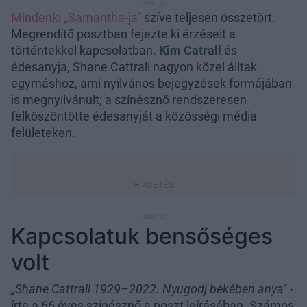
Mindenki „Samantha-ja”
szíve teljesen összetört.
Megrendítő posztban fejezte ki érzéseit a
történtekkel kapcsolatban.
Kim Catrall
és
édesanyja, Shane Cattrall nagyon közel álltak
egymáshoz, ami nyilvános bejegyzések formájában
is megnyilvánult; a színésznő rendszeresen
felköszöntötte édesanyját a közösségi média
felületeken.
Kapcsolatuk bensőséges
volt
„Shane Cattrall 1929–2022. Nyugodj békében anya"
-
írta a 66 éves színésznő a poszt leírásában. Számos