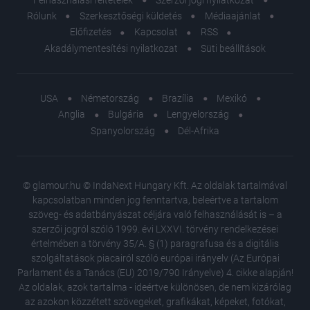
Rólunk
Szerkesztőségi küldetés
Médiaajánlat
Előfizetés
Kapcsolat
RSS
Akadálymentesítési nyilatkozat
Süti beállítások
USA
Németország
Brazília
Mexikó
Anglia
Bulgária
Lengyelország
Spanyolország
Dél-Afrika
© glamour.hu © IndaNext Hungary Kft. Az oldalak tartalmával
kapcsolatban minden jog fenntartva, beleértve a tartalom
szöveg- és adatbányászat céljára való felhasználását is – a
szerzői jogról szóló 1999. évi LXXVI. törvény rendelkezései
értelmében a törvény 35/A. § (1) paragrafusa és a digitális
szolgáltatások piacairól szóló európai irányelv (Az Európai
Parlament és a Tanács (EU) 2019/790 Irányelve) 4. cikke alapján!
Az oldalak, azok tartalma - ideértve különösen, de nem kizárólag
az azokon közzétett szövegeket, grafikákat, képeket, fotókat,