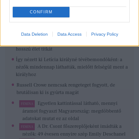
Ezeket olvastad már?
CONFIRM
Ő itt Polgár Judit ritkán látott férje, 26 éve vannak
egymás mellett jóban-rosszban
Nem kell milliárdosnak lenned, hogy lassítsd az
Data Deletion
Data Access
Privacy Policy
öregedést – Amerikában élő biológus árulta el a
hosszú élet titkát
Így nézett ki Letícia királyné tévébemondóként: a
nézők mindennap láthatták, mielőtt felségül ment a
királyhoz
Russell Crowe nemcsak rengeteget fogyott, de
brutálisan ki is gyúrta magát
Egyetlen kattintással látható, mennyi
FEMINA
áramot fogyaszt Magyarország: megdöbbentő
adatokat mutat ez az oldal
A Dr. Csont főszereplőjeként imádták a
FEMINA
nézők: 49 évesen ennyire szép Emily Deschanel