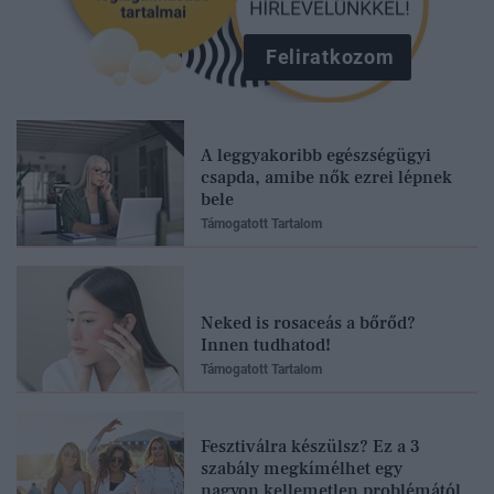
Feliratkozom
A leggyakoribb egészségügyi
csapda, amibe nők ezrei lépnek
bele
Támogatott Tartalom
Neked is rosaceás a bőrőd?
Innen tudhatod!
Támogatott Tartalom
Fesztiválra készülsz? Ez a 3
szabály megkímélhet egy
nagyon kellemetlen problémától