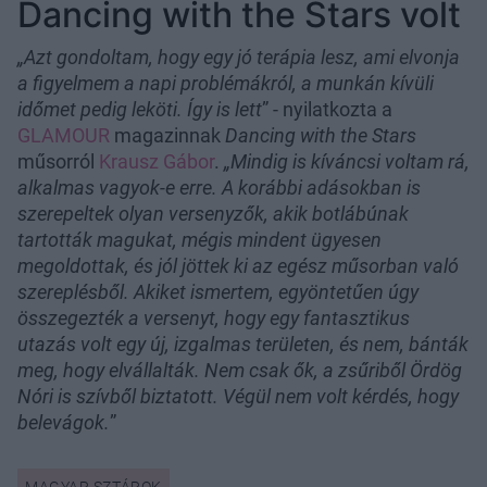
Dancing with the Stars volt
„Azt gondoltam, hogy egy jó terápia lesz, ami elvonja
a figyelmem a napi problémákról, a munkán kívüli
időmet pedig leköti. Így is lett
”
- nyilatkozta a
GLAMOUR
magazinnak
Dancing with the Stars
műsorról
Krausz Gábor
.
„Mindig is kíváncsi voltam rá,
alkalmas vagyok-e erre. A korábbi adásokban is
szerepeltek olyan versenyzők, akik botlábúnak
tartották magukat, mégis mindent ügyesen
megoldottak, és jól jöttek ki az egész műsorban való
szereplésből. Akiket ismertem, egyöntetűen úgy
összegezték a versenyt, hogy egy fantasztikus
utazás volt egy új, izgalmas területen, és nem, bánták
meg, hogy elvállalták. Nem csak ők, a zsűriből Ördög
Nóri is szívből biztatott. Végül nem volt kérdés, hogy
belevágok.
”