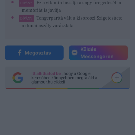
Ez a vitamin lassítja az agy öregedését: a
DÍVÁNY
memóriát is javítja
Tengerparttá vált a kisoroszi Szigetcsúcs:
DÍVÁNY
a dunai aszály varázslata
Küldés
Megosztás
Messengeren
Itt állíthatod be
, hogy a Google
keresőben könnyebben megtaláld a
glamour.hu cikkeit