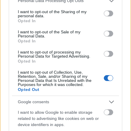
a képernyőn én vagyok. Fura volt, nem gondoltam,
Personal Data Processing Opt Outs
services and may gather and store information including but
hogy meg tudom csinálni. Az elmúlt hónapokban
not limited to your visit or usage behaviour. You may click to
I want to opt-out of the Sharing of my
nagyon sok olyan dolgot győztem le magamban,
personal data.
grant or deny consent to Google and its third-party tags to
Opted In
amitől világ életemben rettegtem: élő adásban
use your data for below specified purposes in below Google
táncolok, nem improvizálok, hanem egy betanult
consent section.
I want to opt-out of the Sale of my
koreográfiát adok elő. Az a szerencsém, hogy
Personal Data.
Opted In
stresszhelyzetben nagyon tudok összpontosítani.
”
I want to opt-out of processing my
Personal Data for Targeted Advertising.
Opted In
I want to opt-out of Collection, Use,
Retention, Sale, and/or Sharing of my
Personal Data that Is Unrelated with the
Purposes for which it was collected.
Opted Out
Google consents
I want to allow Google to enable storage
related to advertising like cookies on web or
device identifiers in apps.