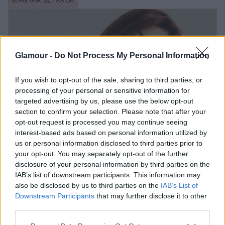
Glamour -
Do Not Process My Personal Information
If you wish to opt-out of the sale, sharing to third parties, or
processing of your personal or sensitive information for
targeted advertising by us, please use the below opt-out
section to confirm your selection. Please note that after your
opt-out request is processed you may continue seeing
interest-based ads based on personal information utilized by
Puskás-Dallos Bogi anya-fia fotója a
us or personal information disclosed to third parties prior to
your opt-out. You may separately opt-out of the further
legédesebb dolog, amit ma láthatsz
disclosure of your personal information by third parties on the
IAB’s list of downstream participants. This information may
also be disclosed by us to third parties on the
IAB’s List of
„Az első élő adás után éjszaka húsz-harminc
Downstream Participants
that may further disclose it to other
alkalommal néztem vissza a produkciónkat,
third parties.
egyszerűen nem fogta fel az agyam, hogy az a csávó
Please note that this website/app uses one or more Google