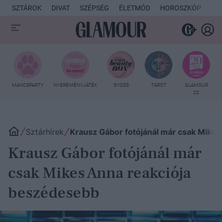
SZTÁROK
DIVAT
SZÉPSÉG
ÉLETMÓD
HOROSZKÓP
KU
MANCSPARTY
NYEREMÉNYJÁTÉK
SYOSS
TAROT
GLAMOUR
20
Sztárhírek
Krausz Gábor fotójánál már csak Mike
Krausz Gábor fotójánál már
csak Mikes Anna reakciója
beszédesebb