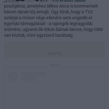
„23⛈️🌧️☁️⛅️⛅️🌤️☀️24
”
- írta
Krausz Gábor
posztjához, amelyhez
Mikes Anna
is kommentelt
három darab tűz emojit. Úgy tűnik, hogy a TV2
sztárjai a műsor vége ellenére sem engedik el
egymás támogatását - a rajongók legnagyobb
örömére, ugyanis ők titkon bíznak benne, hogy több
van köztük, mint egyszerű barátság.