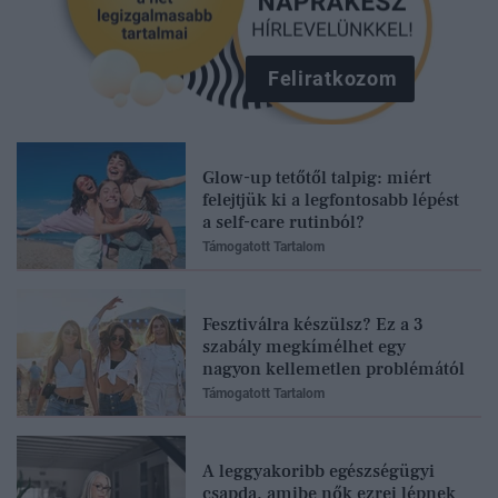
Feliratkozom
Glow-up tetőtől talpig: miért
felejtjük ki a legfontosabb lépést
a self-care rutinból?
Támogatott Tartalom
Fesztiválra készülsz? Ez a 3
szabály megkímélhet egy
nagyon kellemetlen problémától
Támogatott Tartalom
A leggyakoribb egészségügyi
csapda, amibe nők ezrei lépnek