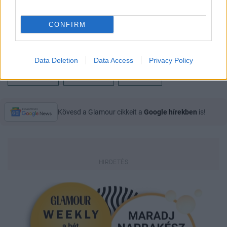
CONFIRM
Data Deletion
Data Access
Privacy Policy
KYLIE JENNER
TRAVIS SCOTT
TERHESSÉG
Kövesd a Glamour cikkeit a
Google hírekben
is!