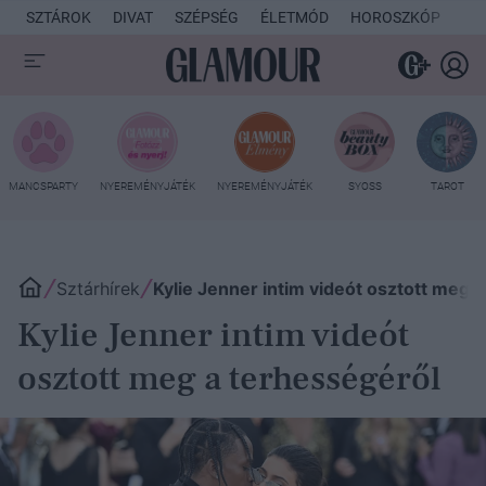
SZTÁROK
DIVAT
SZÉPSÉG
ÉLETMÓD
HOROSZKÓP
KU
MANCSPARTY
NYEREMÉNYJÁTÉK
NYEREMÉNYJÁTÉK
SYOSS
TAROT
Sztárhírek
Kylie Jenner intim videót osztott meg 
Kylie Jenner intim videót
osztott meg a terhességéről