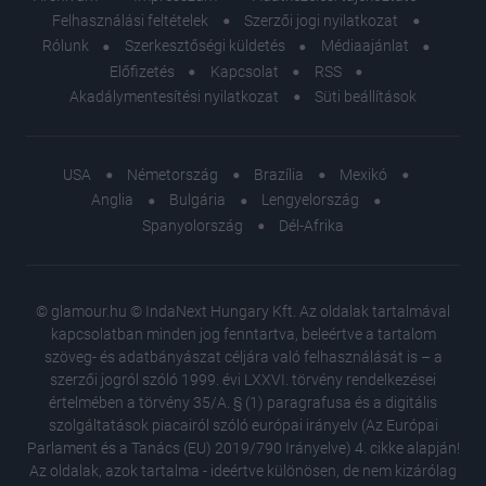
Felhasználási feltételek
Szerzői jogi nyilatkozat
Rólunk
Szerkesztőségi küldetés
Médiaajánlat
Előfizetés
Kapcsolat
RSS
Akadálymentesítési nyilatkozat
Süti beállítások
USA
Németország
Brazília
Mexikó
Anglia
Bulgária
Lengyelország
Spanyolország
Dél-Afrika
© glamour.hu © IndaNext Hungary Kft. Az oldalak tartalmával
kapcsolatban minden jog fenntartva, beleértve a tartalom
szöveg- és adatbányászat céljára való felhasználását is – a
szerzői jogról szóló 1999. évi LXXVI. törvény rendelkezései
értelmében a törvény 35/A. § (1) paragrafusa és a digitális
szolgáltatások piacairól szóló európai irányelv (Az Európai
Parlament és a Tanács (EU) 2019/790 Irányelve) 4. cikke alapján!
Az oldalak, azok tartalma - ideértve különösen, de nem kizárólag