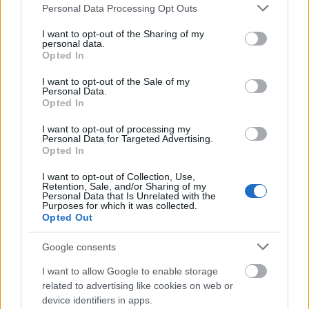
Please note that this website/app uses one or more Google
Personal Data Processing Opt Outs
Megszületett Kylie Jenner második
services and may gather and store information including but
gyermeke: íme a fotó!
not limited to your visit or usage behaviour. You may click to
I want to opt-out of the Sharing of my
personal data.
grant or deny consent to Google and its third-party tags to
Opted In
use your data for below specified purposes in below Google
consent section.
I want to opt-out of the Sale of my
Personal Data.
Opted In
I want to opt-out of processing my
Personal Data for Targeted Advertising.
Opted In
I want to opt-out of Collection, Use,
Retention, Sale, and/or Sharing of my
Personal Data that Is Unrelated with the
Purposes for which it was collected.
Opted Out
Google consents
I want to allow Google to enable storage
related to advertising like cookies on web or
device identifiers in apps.