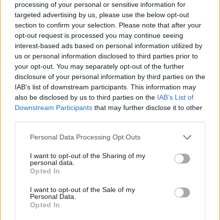
processing of your personal or sensitive information for
targeted advertising by us, please use the below opt-out
section to confirm your selection. Please note that after your
opt-out request is processed you may continue seeing
interest-based ads based on personal information utilized by
us or personal information disclosed to third parties prior to
your opt-out. You may separately opt-out of the further
disclosure of your personal information by third parties on the
IAB’s list of downstream participants. This information may
also be disclosed by us to third parties on the
IAB’s List of
Downstream Participants
that may further disclose it to other
third parties.
Please note that this website/app uses one or more Google
Personal Data Processing Opt Outs
services and may gather and store information including but
not limited to your visit or usage behaviour. You may click to
I want to opt-out of the Sharing of my
personal data.
grant or deny consent to Google and its third-party tags to
Opted In
use your data for below specified purposes in below Google
A színész imádja az állatokat:
Ha veszítettél már el
consent section.
I want to opt-out of the Sale of my
Personal Data.
háziállatot, te is sírni fogsz Tom Hardy levelén
Opted In
A későbbiekben az is kiderült, hogy a Staffordshire