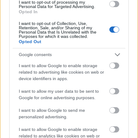
I want to opt-out of processing my
Bull Terrier kutyusokat egy nagyon hideg napon
Personal Data for Targeted Advertising.
Opted In
dobták ki otthonukból, és ha Tom akkor nem jár arra,
valószínűleg nem élték volna meg a másnapot. Az
I want to opt-out of Collection, Use,
Retention, Sale, and/or Sharing of my
emberi kegyetlenség sajnos határtalan, de
Personal Data that Is Unrelated with the
szerencsére van pár hétköznapi hős, aki ha teheti,
Purposes for which it was collected.
Opted Out
megmenti pár kisállat életét. Most még inkább a
szívünkhöz nőtt a színész!
Google consents
I want to allow Google to enable storage
related to advertising like cookies on web or
device identifiers in apps.
I want to allow my user data to be sent to
Google for online advertising purposes.
I want to allow Google to send me
personalized advertising.
I want to allow Google to enable storage
related to analytics like cookies on web or