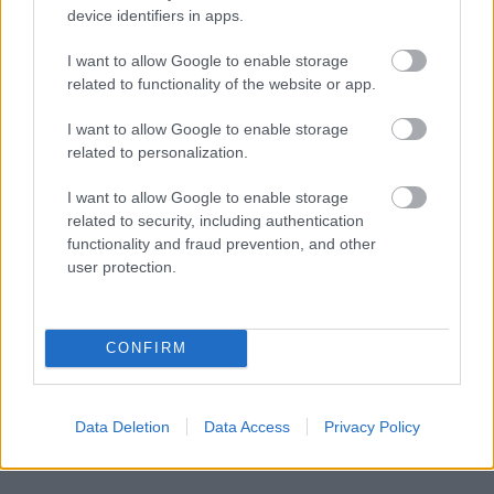
device identifiers in apps.
I want to allow Google to enable storage
related to functionality of the website or app.
I want to allow Google to enable storage
related to personalization.
I want to allow Google to enable storage
related to security, including authentication
functionality and fraud prevention, and other
user protection.
Küldés
Megosztás
Messengeren
CONFIRM
Itt állíthatod be
, hogy a Google
keresőben könnyebben megtaláld a
glamour.hu cikkeit
Data Deletion
Data Access
Privacy Policy