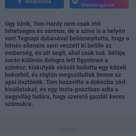
Megosztás
Messengeren
Úgy tűnik, Tom Hardy nem csak irtó
tehetséges és sármos, de a szíve is a helyén
van! Tegnapi dobásával bebizonyította, hogy a
hírnév ellenére sem veszett ki belőle az
emberség, és ott segít, ahol csak tud. Sétája
során különös dologra lett figyelmes a
színész: kiskutyák sírását hallotta egy közeli
bokorból, és rögtön megszólaltak benne az
apai ösztönök. Tom hazavitte a dobozba zárt
kisállatokat, és egy Insta-posztban adta a
nagyvilág tudára, hogy szerető gazdát keres
számukra.