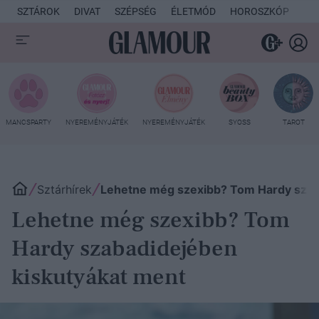
SZTÁROK
DIVAT
SZÉPSÉG
ÉLETMÓD
HOROSZKÓP
KU
MANCSPARTY
NYEREMÉNYJÁTÉK
NYEREMÉNYJÁTÉK
SYOSS
TAROT
Sztárhírek
Lehetne még szexibb? Tom Hardy szab
Lehetne még szexibb? Tom
Hardy szabadidejében
kiskutyákat ment