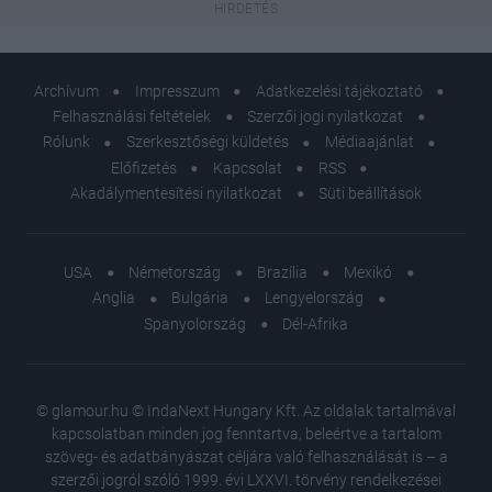
Archívum
Impresszum
Adatkezelési tájékoztató
Felhasználási feltételek
Szerzői jogi nyilatkozat
Rólunk
Szerkesztőségi küldetés
Médiaajánlat
Előfizetés
Kapcsolat
RSS
Akadálymentesítési nyilatkozat
Süti beállítások
USA
Németország
Brazília
Mexikó
Anglia
Bulgária
Lengyelország
Spanyolország
Dél-Afrika
© glamour.hu © IndaNext Hungary Kft. Az oldalak tartalmával
kapcsolatban minden jog fenntartva, beleértve a tartalom
szöveg- és adatbányászat céljára való felhasználását is – a
szerzői jogról szóló 1999. évi LXXVI. törvény rendelkezései