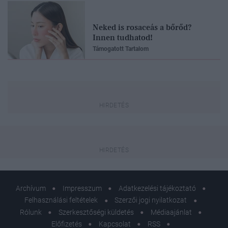
Neked is rosaceás a bőrőd?
Innen tudhatod!
Támogatott Tartalom
Archívum
Impresszum
Adatkezelési tájékoztató
Felhasználási feltételek
Szerzői jogi nyilatkozat
Rólunk
Szerkesztőségi küldetés
Médiaajánlat
Előfizetés
Kapcsolat
RSS