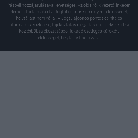
írásbeli hozzájárulásával lehetséges. Az oldalról kivezető linkeken
elérhető tartalmakért a Jogtulajdonos semmilyen felelősséget,
helytállást nem vállal. A Jogtulajdonos pontos és hiteles
információk közlésére, tájékoztatás megadására törekszik, de a
közlésből, tájékoztatásból fakadó esetleges károkért
felelősséget, helytállást nem vállal.