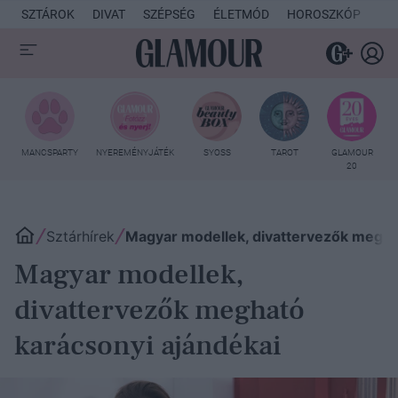
SZTÁROK
DIVAT
SZÉPSÉG
ÉLETMÓD
HOROSZKÓP
KU
MANCSPARTY
NYEREMÉNYJÁTÉK
SYOSS
TAROT
GLAMOUR
20
Sztárhírek
Magyar modellek, divattervezők megha
Magyar modellek,
divattervezők megható
karácsonyi ajándékai