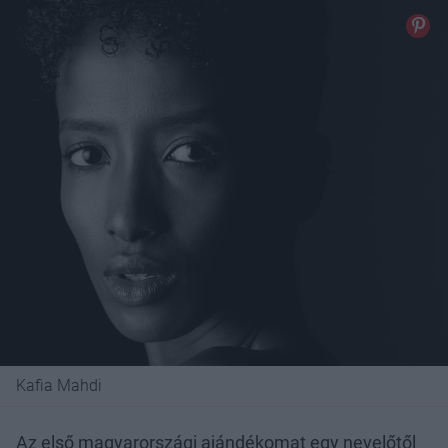
Kafia Mahdi
Az első magyarországi ajándékomat egy nevelőtől