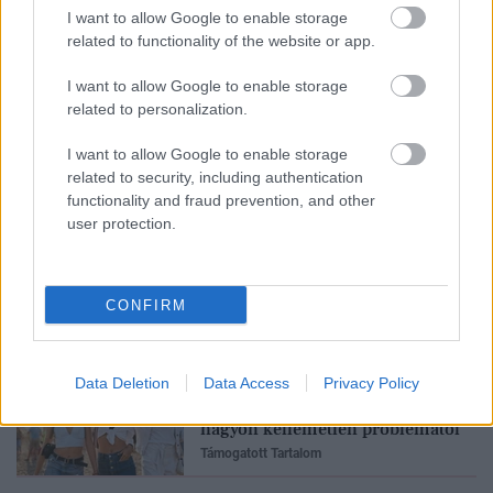
I want to allow Google to enable storage
related to functionality of the website or app.
Stressz, szoptatás,
I want to allow Google to enable storage
fogamzásgátló: a nőgyógyász
related to personalization.
elárulja, mi minden boríthatja
fel az intim egyensúlyt
I want to allow Google to enable storage
Támogatott Tartalom
related to security, including authentication
functionality and fraud prevention, and other
user protection.
Vizes fürdőruha és
fesztiválszezon: szakorvos
árulja el a gondtalan nyár titkát
CONFIRM
Támogatott Tartalom
Fesztiválra készülsz? Ez a 3
Data Deletion
Data Access
Privacy Policy
szabály megkímélhet egy
nagyon kellemetlen problémától
Támogatott Tartalom