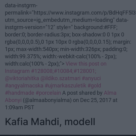
data-instgrm-
permalink="https://www.instagram.com/p/BdHqFF5
utm_source=ig_embedutm_medium=loading" data-
instgrm-version="12" style=" background:#FFF;
border:0; border-radius:3px; box-shadow:0 0 1px 0
rgba(0,0,0,0.5),0 1px 10px 0 rgba(0,0,0,0.15); margin:
1px; max-width:540px; min-width:326px; padding:0;
width:99.375%; width:-webkit-calc(100% - 2px);
width:calc(100% - 2px);">
View this post on
Instagram
#128008;#10084;#128001;
@viktoriahitka @ildiko.szatmari #anyuci
#angyalmacska #ujmarkaszuletik #gold
#handmade #porcelain
A post shared by
Alma
Abonyi
(@almaabonyialma) on Dec 25, 2017 at
1:09am PST
Kafia Mahdi, modell