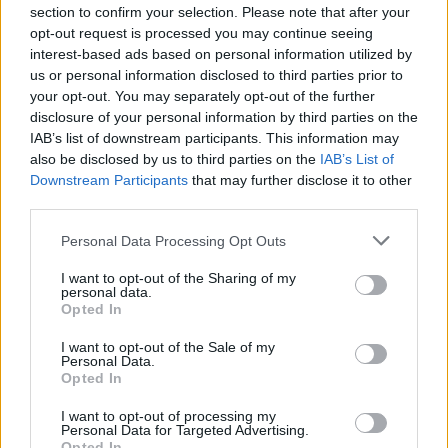
section to confirm your selection. Please note that after your
opt-out request is processed you may continue seeing
interest-based ads based on personal information utilized by
Küldés
Megosztás
us or personal information disclosed to third parties prior to
Messengeren
your opt-out. You may separately opt-out of the further
disclosure of your personal information by third parties on the
IAB’s list of downstream participants. This information may
Itt állíthatod be
, hogy a Google
keresőben könnyebben megtaláld a
also be disclosed by us to third parties on the
IAB’s List of
glamour.hu cikkeit
Downstream Participants
that may further disclose it to other
third parties.
Please note that this website/app uses one or more Google
Personal Data Processing Opt Outs
services and may gather and store information including but
not limited to your visit or usage behaviour. You may click to
I want to opt-out of the Sharing of my
personal data.
grant or deny consent to Google and its third-party tags to
Opted In
use your data for below specified purposes in below Google
consent section.
I want to opt-out of the Sale of my
Personal Data.
Opted In
I want to opt-out of processing my
Personal Data for Targeted Advertising.
Opted In