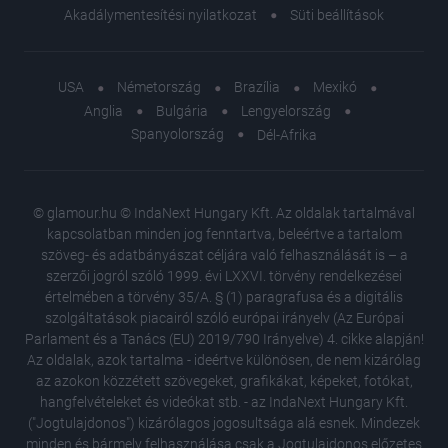
Akadálymentesítési nyilatkozat
Süti beállítások
USA
Németország
Brazília
Mexikó
Anglia
Bulgária
Lengyelország
Spanyolország
Dél-Afrika
© glamour.hu © IndaNext Hungary Kft. Az oldalak tartalmával
kapcsolatban minden jog fenntartva, beleértve a tartalom
szöveg- és adatbányászat céljára való felhasználását is – a
szerzői jogról szóló 1999. évi LXXVI. törvény rendelkezései
értelmében a törvény 35/A. § (1) paragrafusa és a digitális
szolgáltatások piacairól szóló európai irányelv (Az Európai
Parlament és a Tanács (EU) 2019/790 Irányelve) 4. cikke alapján!
Az oldalak, azok tartalma - ideértve különösen, de nem kizárólag
az azokon közzétett szövegeket, grafikákat, képeket, fotókat,
hangfelvételeket és videókat stb. - az IndaNext Hungary Kft.
("Jogtulajdonos") kizárólagos jogosultsága alá esnek. Mindezek
minden és bármely felhasználása csak a Jogtulajdonos előzetes