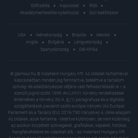
Előfizetés
Kapcsolat
RSS
Akadálymentesítési nyilatkozat
Süti beállítások
USA
Németország
Brazília
Mexikó
Anglia
Bulgária
Lengyelország
Spanyolország
Dél-Afrika
© glamour.hu © IndaNext Hungary Kft. Az oldalak tartalmával
kapcsolatban minden jog fenntartva, beleértve a tartalom
szöveg- és adatbányászat céljára való felhasználását is – a
szerzői jogról szóló 1999. évi LXXVI. törvény rendelkezései
értelmében a törvény 35/A. § (1) paragrafusa és a digitális
szolgáltatások piacairól szóló európai irányelv (Az Európai
Parlament és a Tanács (EU) 2019/790 Irányelve) 4. cikke alapján!
Az oldalak, azok tartalma - ideértve különösen, de nem kizárólag
az azokon közzétett szövegeket, grafikákat, képeket, fotókat,
hangfelvételeket és videókat stb. - az IndaNext Hungary Kft.