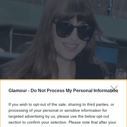
Glamour -
Do Not Process My Personal Information
Nemrég azonban egyszer és mindekorra
eltemethettük a szakítás hírét, mivel a tengerparton
If you wish to opt-out of the sale, sharing to third parties, or
egymás nyakába borulva lubickoltak a habokban. A
processing of your personal or sensitive information for
fotókat a
Page Six magazin
közölte le.
targeted advertising by us, please use the below opt-out
section to confirm your selection. Please note that after your