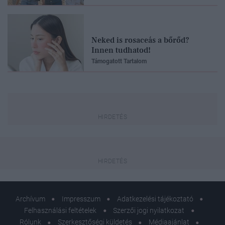
Neked is rosaceás a bőrőd?
Innen tudhatod!
Támogatott Tartalom
Archívum
Impresszum
Adatkezelési tájékoztató
Felhasználási feltételek
Szerzői jogi nyilatkozat
Rólunk
Szerkesztőségi küldetés
Médiaajánlat