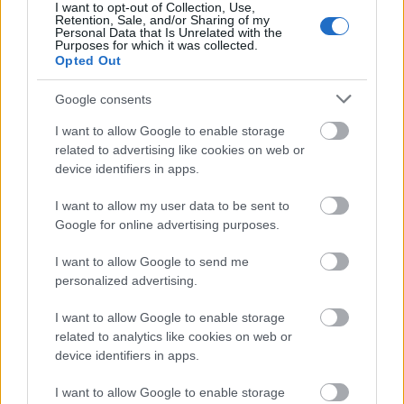
I want to opt-out of Collection, Use,
Retention, Sale, and/or Sharing of my
Personal Data that Is Unrelated with the
Purposes for which it was collected.
Opted Out
Google consents
I want to allow Google to enable storage
related to advertising like cookies on web or
device identifiers in apps.
I want to allow my user data to be sent to
Google for online advertising purposes.
I want to allow Google to send me
personalized advertising.
Dakota Johnson Chris Martin
Fotó:
Profimedia
I want to allow Google to enable storage
related to analytics like cookies on web or
device identifiers in apps.
Tény, hogy a páros nagyon diszkrét a kapcsolatukat
illetően, és valóban senkinek semmi köze ahhoz,
I want to allow Google to enable storage