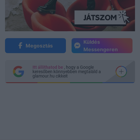
Küldés
Megosztás
Messengeren
Itt állíthatod be
, hogy a Google
keresőben könnyebben megtaláld a
glamour.hu cikkeit