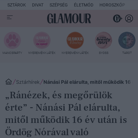
SZTÁROK
DIVAT
SZÉPSÉG
ÉLETMÓD
HOROSZKÓP
KU
MANCSPARTY
NYEREMÉNYJÁTÉK
NYEREMÉNYJÁTÉK
SYOSS
TAROT
Sztárhírek
Nánási Pál elárulta, mitől működik 16 é
„Ránézek, és megőrülök
érte” - Nánási Pál elárulta,
mitől működik 16 év után is
Ördög Nórával való