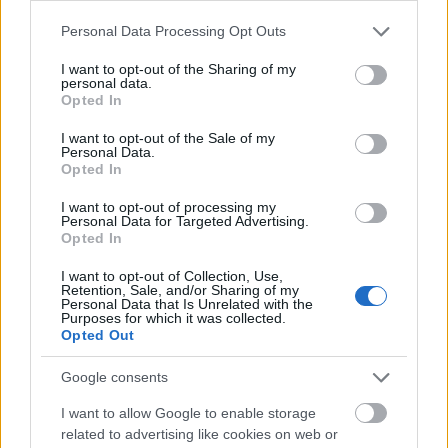
egyfolytában.
Please note that this website/app uses one or more Google
Personal Data Processing Opt Outs
services and may gather and store information including but
not limited to your visit or usage behaviour. You may click to
I want to opt-out of the Sharing of my
„Ő egy jó csaj! Egy bitang jó csaj, aki figyel magára.
personal data.
grant or deny consent to Google and its third-party tags to
(...) Nekem, mint
férfi
, be kell lássam, hogy ez fontos,
Opted In
use your data for below specified purposes in below Google
hogy ránézek, és megőrülök érte.”
A felesége
consent section.
I want to opt-out of the Sale of my
hozzáteszi:
„A
vonzalom
nagyon kell, hogy
Personal Data.
Opted In
működjön, úgyhogy ez kölcsönös. Ez az első perctől
kezdve így van, hogy ez működik.”
I want to opt-out of processing my
Personal Data for Targeted Advertising.
Opted In
I want to opt-out of Collection, Use,
Retention, Sale, and/or Sharing of my
Personal Data that Is Unrelated with the
Purposes for which it was collected.
Együtt szeretnének
Opted Out
megöregedni
Google consents
Arra a kérdésre, hogy látják magukat évtizedekkel
I want to allow Google to enable storage
később, nagyon meghatóan válaszoltak.
related to advertising like cookies on web or