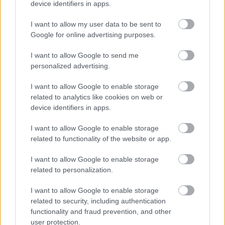
device identifiers in apps.
I want to allow my user data to be sent to
Így látjuk magunkat, így fogjuk
Google for online advertising purposes.
egymás kezét, és valami szép
I want to allow Google to send me
helyen ülünk.
personalized advertising.
I want to allow Google to enable storage
Igaz, arra, hogy pontosan hol ülnek majd együtt,
related to analytics like cookies on web or
még nem tudják a választ, de
abban egyetértenek,
device identifiers in apps.
hogy mindenképpen egy meleg helyre szeretnének
majd költözni
.
„Ez már nagyon régóta a fejünkben
I want to allow Google to enable storage
related to functionality of the website or app.
van, hogy próbálunk találni valami olyan helyet, ahol
nem kell télen fázni. (...) Mi el szoktunk menni egy-egy
I want to allow Google to enable storage
ilyen desztinációra, és megvizsgáljuk, hogy ha oda
related to personalization.
költöznénk, akkor ott el tudnánk-e képzelni az
életünket.”
I want to allow Google to enable storage
related to security, including authentication
functionality and fraud prevention, and other
user protection.