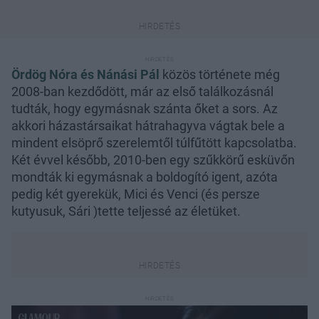
Ördög Nóra és Nánási Pál
közös története még
2008-ban kezdődött, már az első találkozásnál
tudták, hogy egymásnak szánta őket a sors. Az
akkori házastársaikat hátrahagyva vágtak bele a
mindent elsöprő szerelemtől túlfűtött kapcsolatba.
Két évvel később, 2010-ben egy szűkkörű esküvőn
mondták ki egymásnak a boldogító igent, azóta
pedig két gyerekük, Mici és Venci (és persze
kutyusuk, Sári )tette teljessé az életüket.