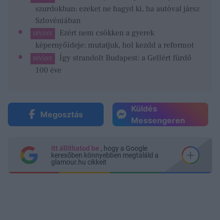
szurdokban: ezeket ne hagyd ki, ha autóval jársz
Szlovéniában
Ezért nem csökken a gyerek
DÍVÁNY
képernyőideje: mutatjuk, hol kezdd a reformot
Így strandolt Budapest: a Gellért fürdő
DÍVÁNY
100 éve
Küldés
Megosztás
Messengeren
Itt állíthatod be
, hogy a Google
keresőben könnyebben megtaláld a
glamour.hu cikkeit