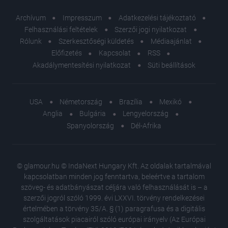
Archívum
Impresszum
Adatkezelési tájékoztató
Felhasználási feltételek
Szerzői jogi nyilatkozat
Rólunk
Szerkesztőségi küldetés
Médiaajánlat
Előfizetés
Kapcsolat
RSS
Akadálymentesítési nyilatkozat
Süti beállítások
USA
Németország
Brazília
Mexikó
Anglia
Bulgária
Lengyelország
Spanyolország
Dél-Afrika
© glamour.hu © IndaNext Hungary Kft. Az oldalak tartalmával
kapcsolatban minden jog fenntartva, beleértve a tartalom
szöveg- és adatbányászat céljára való felhasználását is – a
szerzői jogról szóló 1999. évi LXXVI. törvény rendelkezései
értelmében a törvény 35/A. § (1) paragrafusa és a digitális
szolgáltatások piacairól szóló európai irányelv (Az Európai