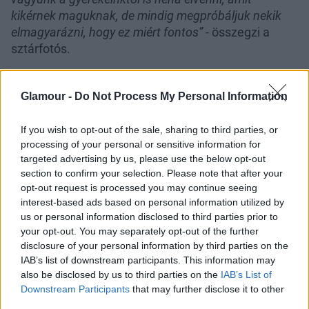
kikérnek maguknak, de mindig megpróbáljuk nekik
elmagyarázni, hogy ez miért fontos”
- összegzi a
sztárfotós.
16 év után is csodálják
Glamour -
Do Not Process My Personal Information
egymást
If you wish to opt-out of the sale, sharing to third parties, or
„Én pont azt szeretem benne, amit sokszor nem
processing of your personal or sensitive information for
szeretek benne: hogy egyfolytában zsizseg”
- mondja
targeted advertising by us, please use the below opt-out
Nánási Pál. Nóra pedig rögtön hozzáteszi:
„Én azt
section to confirm your selection. Please note that after your
szeretem benne, hogy ő a bölcs, higgadt, nyugodt erő
opt-out request is processed you may continue seeing
a családunkban és a párkapcsolatunkban is,
interest-based ads based on personal information utilized by
elképesztő rálátással a világ dolgaira.”
Ha a
us or personal information disclosed to third parties prior to
your opt-out. You may separately opt-out of the further
műsorvezető bármilyen döntés előtt áll vagy
disclosure of your personal information by third parties on the
bármiben tanácstalan, a férjére mindig számíthat.
IAB’s list of downstream participants. This information may
also be disclosed by us to third parties on the
IAB’s List of
Downstream Participants
that may further disclose it to other
Inspiráljuk és motiváljuk egymást
third parties.