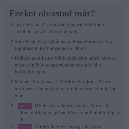
Ezeket olvastad már?
Így néz ki az 51 éves Eva Longoria bikiniben,
tökéletes póz és filterek nélkül
Műveltségi kvíz: fejből és pontosan tudod a világ
leghíresebb festményeinek a címét?
Férjhez ment Bruce Willis legkisebb lánya, ebben a
meseszép Balenciaga ruhában mondta ki a
boldogító igent
Michael Douglas és Catherine Zeta-Jones 25 éve
tartó házasságának titka, minden párnak tanulságos
lehet
Ő Sebestyén Balázs jóképű, 17 éves fia:
FEMINA
Beni a Szigeten apjával 65 ezer ember előtt lépett
fel
Türkizkék folyó csorog a keskeny
FEMINA