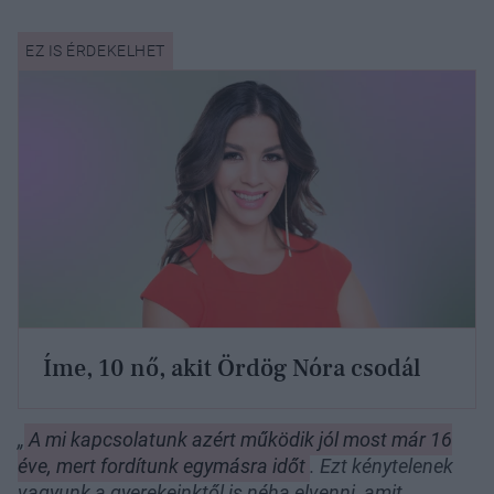
Íme, 10 nő, akit Ördög Nóra csodál
„
A mi kapcsolatunk azért működik jól most már 16
éve, mert fordítunk egymásra időt
. Ezt kénytelenek
vagyunk a gyerekeinktől is néha elvenni, amit