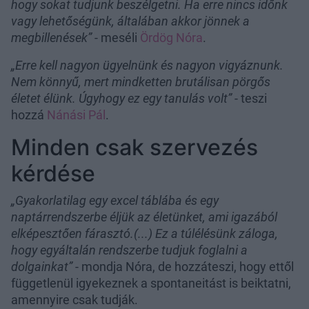
hogy sokat tudjunk beszélgetni. Ha erre nincs időnk
vagy lehetőségünk, általában akkor jönnek a
megbillenések”
- meséli
Ördög Nóra
.
„Erre kell nagyon ügyelnünk és nagyon vigyáznunk.
Nem könnyű, mert mindketten brutálisan pörgős
életet élünk. Úgyhogy ez egy tanulás volt”
- teszi
hozzá
Nánási Pál
.
Minden csak szervezés
kérdése
„Gyakorlatilag egy excel táblába és egy
naptárrendszerbe éljük az életünket, ami igazából
elképesztően fárasztó.(...) Ez a túlélésünk záloga,
hogy egyáltalán rendszerbe tudjuk foglalni a
dolgainkat”
- mondja Nóra, de hozzáteszi, hogy ettől
függetlenül igyekeznek a spontaneitást is beiktatni,
amennyire csak tudják.