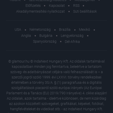
Előfizetés
Kapcsolat
RSS
Akadálymentesítési nyilatkozat
Süti beállítások
USA
Németország
Brazília
Mexikó
Anglia
Bulgária
Lengyelország
Spanyolország
Dél-Afrika
© glamour.hu © IndaNext Hungary Kft. Az oldalak tartalmával
kapcsolatban minden jog fenntartva, beleértve a tartalom
szöveg- és adatbányászat céljára való felhasználását is – a
szerzői jogról szóló 1999. évi LXXVI. törvény rendelkezései
értelmében a törvény 35/A. § (1) paragrafusa és a digitális
szolgáltatások piacairól szóló európai irányelv (Az Európai
Parlament és a Tanács (EU) 2019/790 Irányelve) 4. cikke alapján!
Az oldalak, azok tartalma - ideértve különösen, de nem kizárólag
az azokon közzétett szövegeket, grafikákat, képeket, fotókat,
hangfelvételeket és videókat stb. - az IndaNext Hungary Kft.