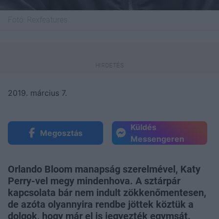
Fotó:
Rexfeatures
2019. március 7.
Küldés
Megosztás
Messengeren
Orlando Bloom manapság szerelmével, Katy
Perry-vel megy mindenhova. A sztárpár
kapcsolata bár nem indult zökkenőmentesen,
de azóta olyannyira rendbe jöttek köztük a
dolgok, hogy már el is jegyezték egymsát.