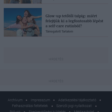
Glow-up tetőtől talpig: miért
felejtjük ki a legfontosabb lépést
a self-care rutinból?
Támogatott Tartalom
Archívum
Impresszum
Adatkezelési tájékoztató
Felhasználási feltételek
Szerzői jogi nyilatkozat
Rólunk
Szerkesztőségi küldetés
Médiaajánlat