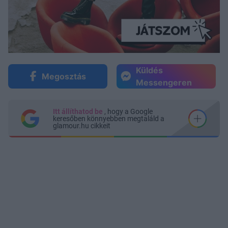
Küldés
Megosztás
Messengeren
Itt állíthatod be
, hogy a Google
keresőben könnyebben megtaláld a
glamour.hu cikkeit