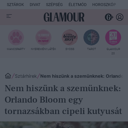
SZTÁROK
DIVAT
SZÉPSÉG
ÉLETMÓD
HOROSZKÓP
KU
MANCSPARTY
NYEREMÉNYJÁTÉK
SYOSS
TAROT
GLAMOUR
20
Sztárhírek
Nem hiszünk a szemünknek: Orlando Bl
Nem hiszünk a szemünknek:
Orlando Bloom egy
tornazsákban cipeli kutyusát