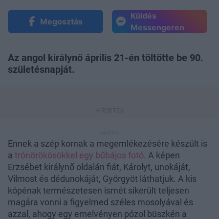
Küldés
Megosztás
Messengeren
Az angol királynő április 21-én töltötte be 90.
születésnapját.
Ennek a szép kornak a megemlékezésére készült is
a
trónörökösökkel egy bűbájos fotó
. A képen
Erzsébet királynő oldalán fiát, Károlyt, unokáját,
Vilmost és dédunokáját, Györgyöt láthatjuk. A kis
kópénak természetesen ismét sikerült teljesen
magára vonni a figyelmed széles mosolyával és
azzal, ahogy egy emelvényen pózol büszkén a