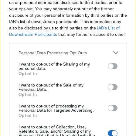
us or personal information disclosed to third parties prior to
gyerekei, továbbá a kétéves Mia Tindall a királynő
your opt-out. You may separately opt-out of the further
kézitáskájával a kezében, aki Zara és Mike Tindall
disclosure of your personal information by third parties on the
kislánya, illetve Savannah (5), Isla Phillips (3), a
IAB’s list of downstream participants. This information may
királynő legidősebb fiúunokájának, Peter Phillipsnek
also be disclosed by us to third parties on the
IAB’s List of
és feleségének, Autumn-nak a gyermekei, valamint
Downstream Participants
that may further disclose it to other
a kétvéges György és ölében a legfiatalabb
third parties.
csemete, a 11 hónapos Sarolta, akik ugyebár Vilmos
Please note that this website/app uses one or more Google
Personal Data Processing Opt Outs
herceg és Katalin hercegné gyerekei.
services and may gather and store information including but
not limited to your visit or usage behaviour. You may click to
I want to opt-out of the Sharing of my
personal data.
grant or deny consent to Google and its third-party tags to
Opted In
use your data for below specified purposes in below Google
consent section.
I want to opt-out of the Sale of my
Personal Data.
Opted In
I want to opt-out of processing my
Personal Data for Targeted Advertising.
Opted In
I want to opt-out of Collection, Use,
Retention, Sale, and/or Sharing of my
Personal Data that Is Unrelated with the