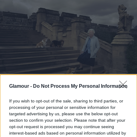
Glamour -
Do Not Process My Personal Information
Fotó:
rex/puzzlepix
If you wish to opt-out of the sale, sharing to third parties, or
processing of your personal or sensitive information for
II. Erzsébet királynő a Buckingham Palota harmadik
targeted advertising by us, please use the below opt-out
hivatalos portréján a királyi udvar legifjabb tagjaival,
section to confirm your selection. Please note that after your
az unokái és dédunokái körében látható: James (8),
opt-out request is processed you may continue seeing
interest-based ads based on personal information utilized by
Lady Louise (12), Wessex grófja és grófnője