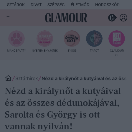
SZTÁROK
DIVAT
SZÉPSÉG
ÉLETMÓD
HOROSZKÓP
KU
MANCSPARTY
NYEREMÉNYJÁTÉK
SYOSS
TAROT
GLAMOUR
20
Sztárhírek
Nézd a királynőt a kutyáival és az össz
Nézd a királynőt a kutyáival
és az összes dédunokájával,
Sarolta és György is ott
vannak nyilván!