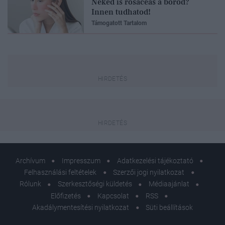
Neked is rosaceás a bőrőd?
Innen tudhatod!
Támogatott Tartalom
Archívum
Impresszum
Adatkezelési tájékoztató
Felhasználási feltételek
Szerzői jogi nyilatkozat
Rólunk
Szerkesztőségi küldetés
Médiaajánlat
Előfizetés
Kapcsolat
RSS
Akadálymentesítési nyilatkozat
Süti beállítások