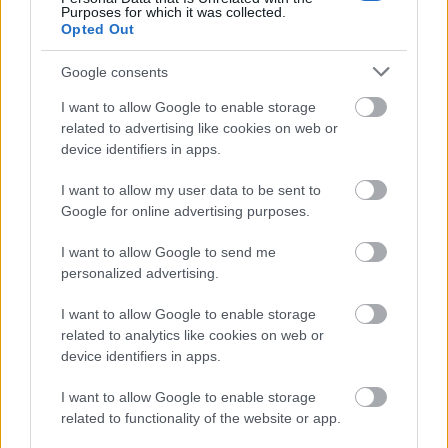
Purposes for which it was collected.
Opted Out
Google consents
I want to allow Google to enable storage
related to advertising like cookies on web or
device identifiers in apps.
I want to allow my user data to be sent to
Fotó:
rex/puzzlepix
Google for online advertising purposes.
I want to allow Google to send me
Mi más mondhatnánk, mint hogy elbűvölőek a
personalized advertising.
képek, amelyeket természetesen nem más, mint
Annie Leibovitz készített, és még nagyon sok,
I want to allow Google to enable storage
hasonlóan boldog születésnapot kívánunk az angol
related to analytics like cookies on web or
device identifiers in apps.
királynőnek!
I want to allow Google to enable storage
related to functionality of the website or app.