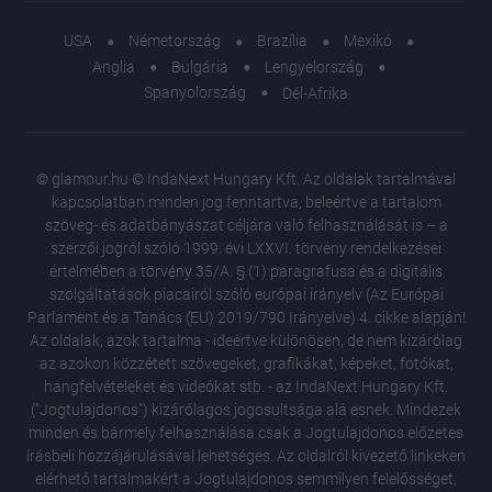
USA
Németország
Brazília
Mexikó
Anglia
Bulgária
Lengyelország
Spanyolország
Dél-Afrika
© glamour.hu © IndaNext Hungary Kft. Az oldalak tartalmával
kapcsolatban minden jog fenntartva, beleértve a tartalom
szöveg- és adatbányászat céljára való felhasználását is – a
szerzői jogról szóló 1999. évi LXXVI. törvény rendelkezései
értelmében a törvény 35/A. § (1) paragrafusa és a digitális
szolgáltatások piacairól szóló európai irányelv (Az Európai
Parlament és a Tanács (EU) 2019/790 Irányelve) 4. cikke alapján!
Az oldalak, azok tartalma - ideértve különösen, de nem kizárólag
az azokon közzétett szövegeket, grafikákat, képeket, fotókat,
hangfelvételeket és videókat stb. - az IndaNext Hungary Kft.
("Jogtulajdonos") kizárólagos jogosultsága alá esnek. Mindezek
minden és bármely felhasználása csak a Jogtulajdonos előzetes
írásbeli hozzájárulásával lehetséges. Az oldalról kivezető linkeken
elérhető tartalmakért a Jogtulajdonos semmilyen felelősséget,