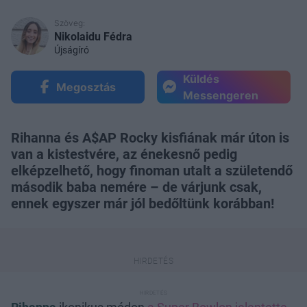
Szöveg:
Nikolaidu Fédra
Újságíró
Küldés
Megosztás
Messengeren
Rihanna és A$AP Rocky kisfiának már úton is
van a kistestvére, az énekesnő pedig
elképzelhető, hogy finoman utalt a születendő
második baba nemére – de várjunk csak,
ennek egyszer már jól bedőltünk korábban!