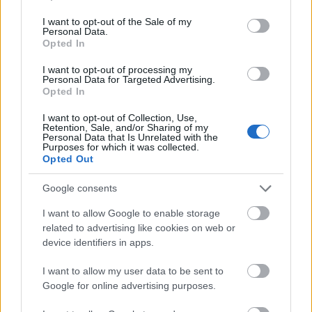
use your data for below specified purposes in below Google
– és én is egy fekete nőnek fogok életet adni. Ez nem
consent section.
I want to opt-out of the Sale of my
kétség.
” Talán ezúttal tényleg a zsigereiben érzi,
Personal Data.
hogy így lesz.
Opted In
Ez történt mostanában a
I want to opt-out of processing my
Personal Data for Targeted Advertising.
Opted In
sztárokkal:
I want to opt-out of Collection, Use,
Retention, Sale, and/or Sharing of my
Itt a bizonyíték: Timothée Chalamet és Kylie
Personal Data that Is Unrelated with the
Jenner tényleg randiznak
Purposes for which it was collected.
Opted Out
Ez az oka, hogy Eva Mendes soha nem pózol
Ryan Gosling mellett a vörös szőnyegen
Google consents
Ariana Grande elárulta, mi áll a radikális fogyása
I want to allow Google to enable storage
hátterében
related to advertising like cookies on web or
device identifiers in apps.
I want to allow my user data to be sent to
Google for online advertising purposes.