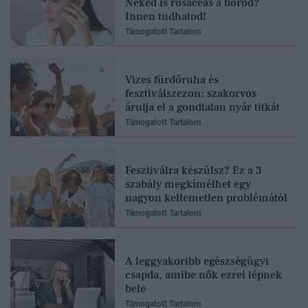
Neked is rosaceás a bőrőd?
Innen tudhatod!
Támogatott Tartalom
Vizes fürdőruha és
fesztiválszezon: szakorvos
árulja el a gondtalan nyár titkát
Támogatott Tartalom
Fesztiválra készülsz? Ez a 3
szabály megkímélhet egy
nagyon kellemetlen problémától
Támogatott Tartalom
A leggyakoribb egészségügyi
csapda, amibe nők ezrei lépnek
bele
Támogatott Tartalom