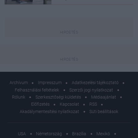
Archívum
Impresszum
Adatkezelési tájékoztató
Felhasználási feltételek
Szerzői jogi nyilatkozat
Rólunk
Szerkesztőségi küldetés
Médiaajánlat
Előfizetés
Kapcsolat
RSS
Akadálymentesítési nyilatkozat
Süti beállítások
USA
Németország
Brazília
Mexikó