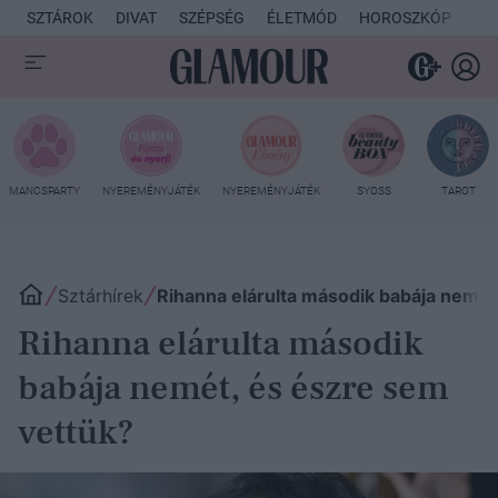
SZTÁROK
DIVAT
SZÉPSÉG
ÉLETMÓD
HOROSZKÓP
KU
MANCSPARTY
NYEREMÉNYJÁTÉK
NYEREMÉNYJÁTÉK
SYOSS
TAROT
Sztárhírek
Rihanna elárulta második babája nemét
Rihanna elárulta második
babája nemét, és észre sem
vettük?