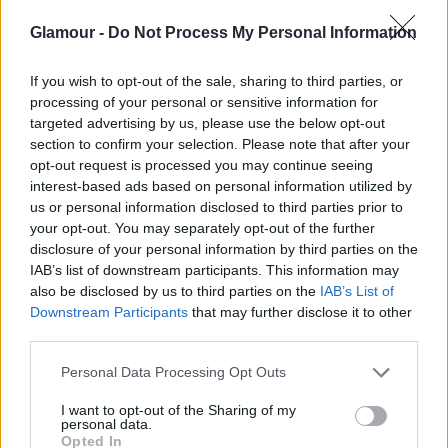
Glamour -
Do Not Process My Personal Information
If you wish to opt-out of the sale, sharing to third parties, or
processing of your personal or sensitive information for
targeted advertising by us, please use the below opt-out
section to confirm your selection. Please note that after your
opt-out request is processed you may continue seeing
interest-based ads based on personal information utilized by
us or personal information disclosed to third parties prior to
Évtizedes barátságból szerelem:
your opt-out. You may separately opt-out of the further
Rihanna és A$AP Rocky kapcsolata
disclosure of your personal information by third parties on the
mesébe illő - ismerd meg a
IAB’s list of downstream participants. This information may
also be disclosed by us to third parties on the
IAB’s List of
részleteket!
Downstream Participants
that may further disclose it to other
third parties.
Rihanna 2019-ben a gyermekvállalás kapcsán azt
Please note that this website/app uses one or more Google
Personal Data Processing Opt Outs
services and may gather and store information including but
nyilatkozta, hogy szerinte a DNS-ébe van kódolva,
not limited to your visit or usage behaviour. You may click to
I want to opt-out of the Sharing of my
hogy kislánya lesz: „
Fekete nő vagyok. Egy fekete nő
personal data.
grant or deny consent to Google and its third-party tags to
szült, akit egy fekete nő szült, akit egy fekete nő szült
Opted In