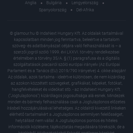
Anglia
Bulgária
Lengyelország
Spanyolország
Dél-Afrika
© glamour.hu © IndaNext Hungary Kft. Az oldalak tartalmával
kapcsolatban minden jog fenntartva, beleértve a tartalom
szöveg- és adatbányászat céljára való felhasználását is – a
szerzői jogról szóló 1999. évi LXXVI. törvény rendelkezései
értelmében a törvény 35/A. § (1) paragrafusa és a digitális
szolgáltatások piacairól szóló európai irányelv (Az Európai
Parlament és a Tanács (EU) 2019/790 Irányelve) 4. cikke alapján!
Az oldalak, azok tartalma - ideértve különösen, de nem kizárólag
az azokon közzétett szövegeket, grafikákat, képeket, fotókat,
hangfelvételeket és videókat stb. - az IndaNext Hungary Kft.
("Jogtulajdonos") kizárólagos jogosultsága alá esnek. Mindezek
minden és bármely felhasználása csak a Jogtulajdonos előzetes
írásbeli hozzájárulásával lehetséges. Az oldalról kivezető linkeken
elérhető tartalmakért a Jogtulajdonos semmilyen felelősséget,
Ezt a k
helytállást nem vállal. A Jogtulajdonos pontos és hiteles
újszülöt
információk közlésére, tájékoztatás megadására törekszik, de a
választ
közlésből, tájékoztatásból fakadó esetleges károkért