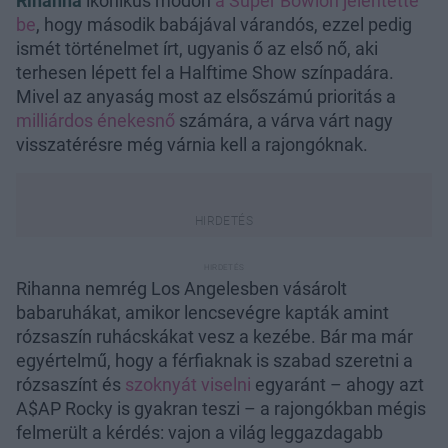
Rihanna
ikonikus módon
a Super Bowlon jelentette
be
, hogy második babájával várandós, ezzel pedig
ismét történelmet írt, ugyanis ő az első nő, aki
terhesen lépett fel a Halftime Show színpadára.
Mivel az anyaság most az elsőszámú prioritás a
milliárdos énekesnő
számára, a várva várt nagy
visszatérésre még várnia kell a rajongóknak.
Rihanna nemrég Los Angelesben vásárolt
babaruhákat, amikor lencsevégre kapták amint
rózsaszín ruhácskákat vesz a kezébe. Bár ma már
egyértelmű, hogy a férfiaknak is szabad szeretni a
rózsaszínt és
szoknyát viselni
egyaránt – ahogy azt
A$AP Rocky is gyakran teszi – a rajongókban mégis
felmerült a kérdés: vajon a világ leggazdagabb