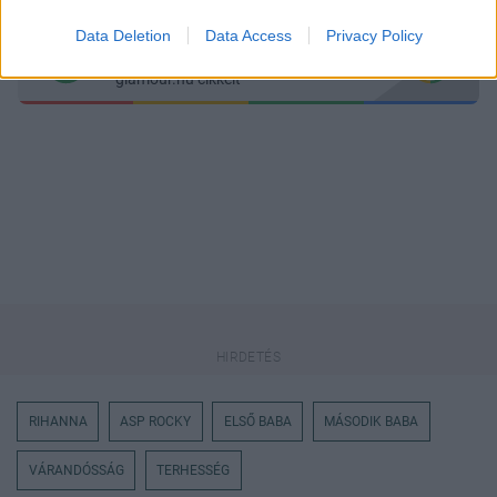
Data Deletion
Data Access
Privacy Policy
Itt állíthatod be
, hogy a Google
keresőben könnyebben megtaláld a
glamour.hu cikkeit
RIHANNA
ASP ROCKY
ELSŐ BABA
MÁSODIK BABA
VÁRANDÓSSÁG
TERHESSÉG