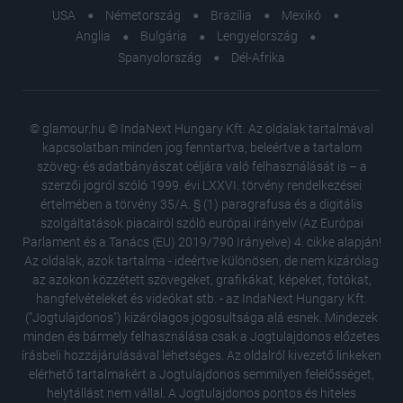
USA
Németország
Brazília
Mexikó
Anglia
Bulgária
Lengyelország
Spanyolország
Dél-Afrika
© glamour.hu © IndaNext Hungary Kft. Az oldalak tartalmával
kapcsolatban minden jog fenntartva, beleértve a tartalom
szöveg- és adatbányászat céljára való felhasználását is – a
szerzői jogról szóló 1999. évi LXXVI. törvény rendelkezései
értelmében a törvény 35/A. § (1) paragrafusa és a digitális
szolgáltatások piacairól szóló európai irányelv (Az Európai
Parlament és a Tanács (EU) 2019/790 Irányelve) 4. cikke alapján!
Az oldalak, azok tartalma - ideértve különösen, de nem kizárólag
az azokon közzétett szövegeket, grafikákat, képeket, fotókat,
hangfelvételeket és videókat stb. - az IndaNext Hungary Kft.
("Jogtulajdonos") kizárólagos jogosultsága alá esnek. Mindezek
minden és bármely felhasználása csak a Jogtulajdonos előzetes
írásbeli hozzájárulásával lehetséges. Az oldalról kivezető linkeken
elérhető tartalmakért a Jogtulajdonos semmilyen felelősséget,
helytállást nem vállal. A Jogtulajdonos pontos és hiteles
Wellness