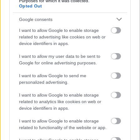
Purposes for which it was collected.
Megosztás
Messengeren
Opted Out
Google consents
Itt állíthatod be
, hogy a Google
keresőben könnyebben megtaláld a
I want to allow Google to enable storage
glamour.hu cikkeit
related to advertising like cookies on web or
device identifiers in apps.
I want to allow my user data to be sent to
Google for online advertising purposes.
I want to allow Google to send me
personalized advertising.
I want to allow Google to enable storage
related to analytics like cookies on web or
device identifiers in apps.
I want to allow Google to enable storage
related to functionality of the website or app.
RUSSELL BRAND
KATY PERRY
KISFILM