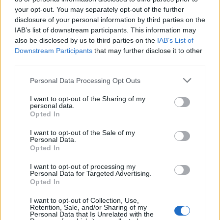
your opt-out. You may separately opt-out of the further
disclosure of your personal information by third parties on the
IAB’s list of downstream participants. This information may
also be disclosed by us to third parties on the
IAB’s List of
Downstream Participants
that may further disclose it to other
third parties.
Please note that this website/app uses one or more Google
Personal Data Processing Opt Outs
services and may gather and store information including but
not limited to your visit or usage behaviour. You may click to
I want to opt-out of the Sharing of my
personal data.
grant or deny consent to Google and its third-party tags to
Opted In
use your data for below specified purposes in below Google
consent section.
I want to opt-out of the Sale of my
Personal Data.
Opted In
I want to opt-out of processing my
Personal Data for Targeted Advertising.
Opted In
I want to opt-out of Collection, Use,
Retention, Sale, and/or Sharing of my
Personal Data that Is Unrelated with the
Küldés