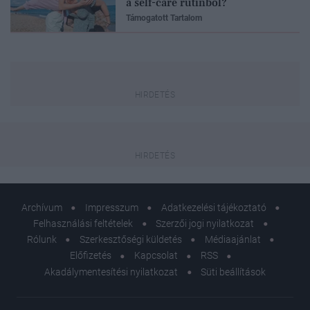
a self-care rutinból?
Támogatott Tartalom
Archívum
Impresszum
Adatkezelési tájékoztató
Felhasználási feltételek
Szerzői jogi nyilatkozat
Rólunk
Szerkesztőségi küldetés
Médiaajánlat
Előfizetés
Kapcsolat
RSS
Akadálymentesítési nyilatkozat
Süti beállítások