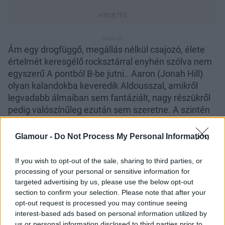
Ám egy drogfüggő, megállás nélkül csajozó, élete
értelmét keresgélő rocksztárral enyhén szólva nem
egyszerű A pontból B-be jutni.. Aaron (Jonah Hill)
olyan kalandokba keveredik Aldousszal, amikről
legvadabb álmaiban sem fantáziált, nagy részükről
pedig valószínűleg ezután sem szeretne. A szintén
remek Lepattintva alkotógárdája ismét olyan
vígjátékot hozott tető alá, amin nem csak térdünket
Glamour -
Do Not Process My Personal Information
csapkodva fogunk röhögni, de meg is hatódhatunk.
A film magyarországi bemutatója várhatóan október
If you wish to opt-out of the sale, sharing to third parties, or
7-én lesz.
processing of your personal or sensitive information for
targeted advertising by us, please use the below opt-out
section to confirm your selection. Please note that after your
opt-out request is processed you may continue seeing
interest-based ads based on personal information utilized by
us or personal information disclosed to third parties prior to