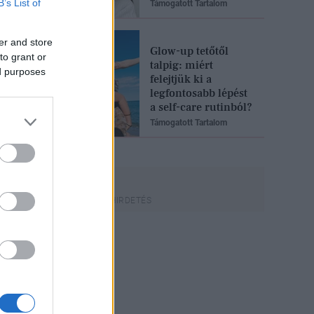
B’s List of
Támogatott Tartalom
er and store
Glow-up tetőtől
to grant or
talpig: miért
ed purposes
felejtjük ki a
legfontosabb lépést
a self-care rutinból?
Támogatott Tartalom