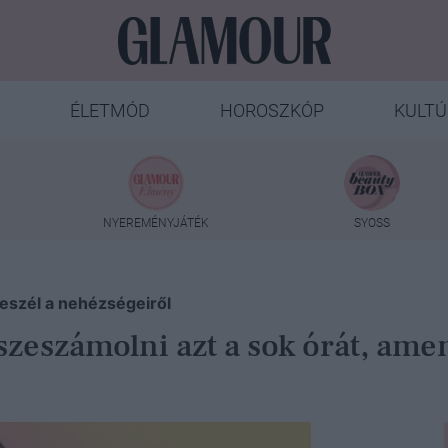
ÉLETMÓD
HOROSZKÓP
KULTÚ
NYEREMÉNYJÁTÉK
SYOSS
beszél a nehézségeiről
zeszámolni azt a sok órát, am