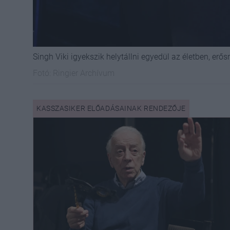
Singh Viki igyekszik helytállni egyedül az életben, erő
Fotó:
Ringier Archívum