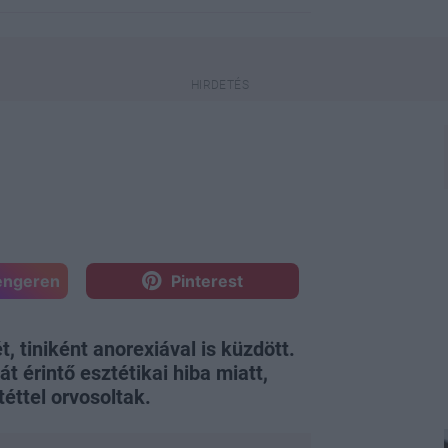
engeren
Pinterest
, tiniként anorexiával is küzdött.
t érintő esztétikai hiba miatt,
éttel orvosoltak.