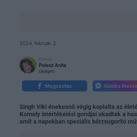
2024. február 3.
Szöveg:
Polesz Anita
Újságíró
Megosztás
Küldés Mess
Singh Viki énekesnő végig koplalta az életét
Komoly önértékelési gondjai akadtak a hasá
amit a napokban speciális bőrzsugorító műt