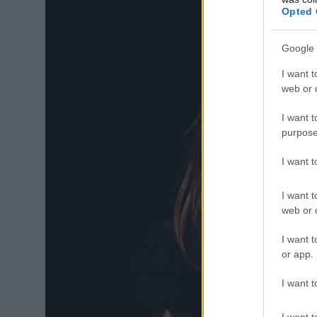
Opted 
Google 
I want t
web or d
I want t
purpose
I want 
I want t
web or d
I want t
or app.
I want t
I want t