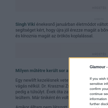
Singh Viki
énekesnő januárban életmódot váltott,
segítséget kért, hogy újra jól érezze magát a bő
és kínoznia magát az örökös koplalással.
Glamour 
Milyen műtétre került sor a napokban?
If you wish 
Egy newlift kezelésnek vetettem alá magam, ami
sensitive in
vágás nélkül. Dr. Krasznai Zsolt plasztikai sebész
confirm you
pedig a túlsúlyt. Évek óta zavart, hogy a hasamn
continue se
leültem. Már tiniként én voltam a háromhasú sz
information 
further disc
Amikor álltam nem látszott, nem voltam pocako