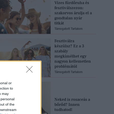
Vizes fürdőruha és
fesztiválszezon:
szakorvos árulja el a
gondtalan nyár
titkát
Támogatott Tartalom
Fesztiválra
készülsz? Ez a 3
szabály
megkímélhet egy
nagyon kellemetlen
problémától
Támogatott Tartalom
sonal or
ection to
ou may
 personal
Neked is rosaceás a
bőrőd? Innen
out of the
tudhatod!
 downstream