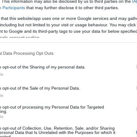
. This information may also be disclosed by us to third parties on the
IA
ifejezetten zavart, és odáig jutottam,
Participants
that may further disclose it to other third parties.
lelki elakadást eredményezett.
 that this website/app uses one or more Google services and may gath
including but not limited to your visit or usage behaviour. You may click 
 to Google and its third-party tags to use your data for below specifi
 ami nagyon zavart. Egész életemben
ogle consent section.
ndóan koplaltam, negyvenhét-
emmit, mert attól tartottam, hogy a
l Data Processing Opt Outs
norexiás lettem, amíg az édesanyám
 az éheztetést.
o opt-out of the Sharing of my personal data.
In
gyerekként nem volt gondom a
Az volt a divat, hogy nem ettünk
o opt-out of the Sale of my Personal Data.
lapos legyen a hasunk. Ezen nőttem
In
indultam a lejtőn, önértékelési zavaraim
to opt-out of processing my Personal Data for Targeted
 váltak.
ing.
In
o opt-out of Collection, Use, Retention, Sale, and/or Sharing
ersonal Data that Is Unrelated with the Purposes for which it
lected.