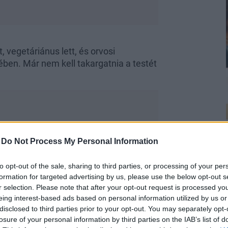
 vegetáriánus lett, és orvosi
rében. Már nem kell takargatnia a testét
-
Do Not Process My Personal Information
to opt-out of the sale, sharing to third parties, or processing of your per
 olyan, mint egy hasplasztika, csak
formation for targeted advertising by us, please use the below opt-out s
 a bőrfelesleget távolította el, nem
r selection. Please note that after your opt-out request is processed y
ál mindig redőzött a bőr, amikor
eing interest-based ads based on personal information utilized by us or
örny.
disclosed to third parties prior to your opt-out. You may separately opt-
losure of your personal information by third parties on the IAB’s list of
s.
Hiába tartja úgy a mondás Indiában,