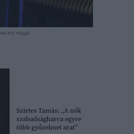
snek érzi magát
Szirtes Tamás: „A nők
szabadságharca egyre
több győzelmet arat”