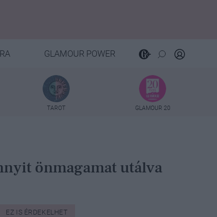
RA
GLAMOUR POWER
TAROT
GLAMOUR 20
ennyit önmagamat utálva
EZ IS ÉRDEKELHET