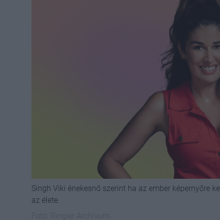
Singh Viki énekesnő szerint ha az ember képernyőre k
az élete
Fotó:
Ringier Archívum