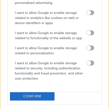
personalized advertising.
A csatorna apránként csepegteti az információt a
műsor részleteiről, mi pedig nem győzzük kapkodni
I want to allow Google to enable storage
a fejünket, annyi meglepetéssel rukkolnak elő. Nem
related to analytics like cookies on web or
kérdés: a
Sztárboxban
idén is lángra lobban a ring, a
device identifiers in apps.
mérkőzéseket pattanásig feszülő idegekkel fogjuk
I want to allow Google to enable storage
nézni. Mi már tűkön ülve várjuk, na és te?
related to functionality of the website or app.
I want to allow Google to enable storage
related to personalization.
I want to allow Google to enable storage
related to security, including authentication
functionality and fraud prevention, and other
user protection.
CONFIRM