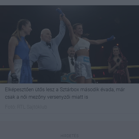
Elképesztően ütős lesz a Sztárbox második évada, már
csak a női mezőny versenyzői miatt is
Fotó:
RTL Sajtóklub