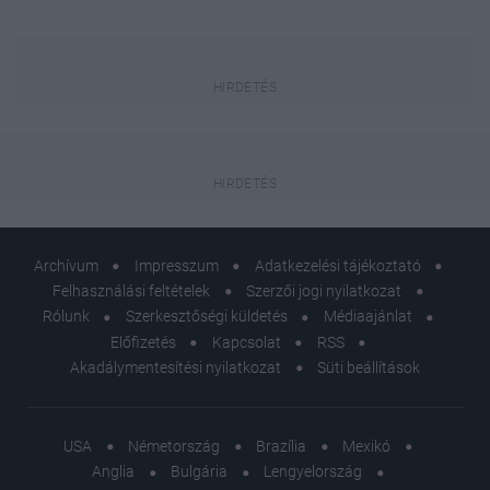
Archívum
Impresszum
Adatkezelési tájékoztató
Felhasználási feltételek
Szerzői jogi nyilatkozat
Rólunk
Szerkesztőségi küldetés
Médiaajánlat
Előfizetés
Kapcsolat
RSS
Akadálymentesítési nyilatkozat
Süti beállítások
USA
Németország
Brazília
Mexikó
Anglia
Bulgária
Lengyelország