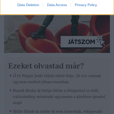
Data Deletion
Data Access
Privacy Policy
Ezeket olvastad már?
Ő itt Polgár Judit ritkán látott férje, 26 éve vannak
egymás mellett jóban-rosszban
Buzsik Borka új fotója láttán a lélegzeted is eláll,
valószínűleg mindenki ugyanarra a kérdésre gondol
majd
Billie Eilish-ra szinte rá sem ismerünk, elképesztő