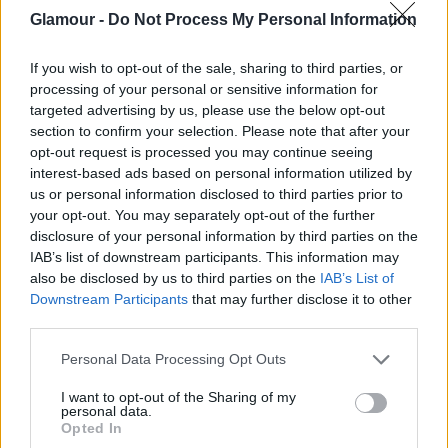
Glamour -
Do Not Process My Personal Information
Király Viktor
If you wish to opt-out of the sale, sharing to third parties, or
Danny Blue
processing of your personal or sensitive information for
targeted advertising by us, please use the below opt-out
section to confirm your selection. Please note that after your
Herceg
opt-out request is processed you may continue seeing
interest-based ads based on personal information utilized by
Pápai Joci
us or personal information disclosed to third parties prior to
your opt-out. You may separately opt-out of the further
disclosure of your personal information by third parties on the
Torghelle Sándor
IAB’s list of downstream participants. This information may
also be disclosed by us to third parties on the
IAB’s List of
Downstream Participants
that may further disclose it to other
Veréb Tamás
third parties.
Please note that this website/app uses one or more Google
Personal Data Processing Opt Outs
services and may gather and store information including but
not limited to your visit or usage behaviour. You may click to
I want to opt-out of the Sharing of my
personal data.
grant or deny consent to Google and its third-party tags to
Opted In
use your data for below specified purposes in below Google