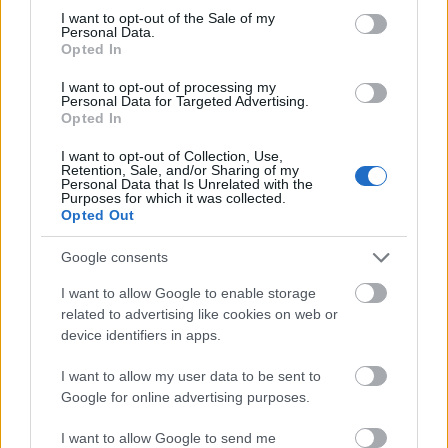
consent section.
I want to opt-out of the Sale of my
Personal Data.
Opted In
I want to opt-out of processing my
Personal Data for Targeted Advertising.
Opted In
I want to opt-out of Collection, Use,
Retention, Sale, and/or Sharing of my
Personal Data that Is Unrelated with the
Purposes for which it was collected.
Fél perc alatt kiütötte ellenfelét a
Opted Out
Sztárbox egyik győztese - mutatjuk a
nyertesek listáját
Google consents
I want to allow Google to enable storage
related to advertising like cookies on web or
Az ideire is érdemes várni
device identifiers in apps.
A
Sztárbox
hatalmas sikert aratott 2023-ban, így a
I want to allow my user data to be sent to
készítők láttak igényt a folytatásra. A népakaratnak
Google for online advertising purposes.
eleget téve meg is kezdődött a szervezés, a sztárok
I want to allow Google to send me
pedig már gőzerővel készülnek a megmérettetésre.