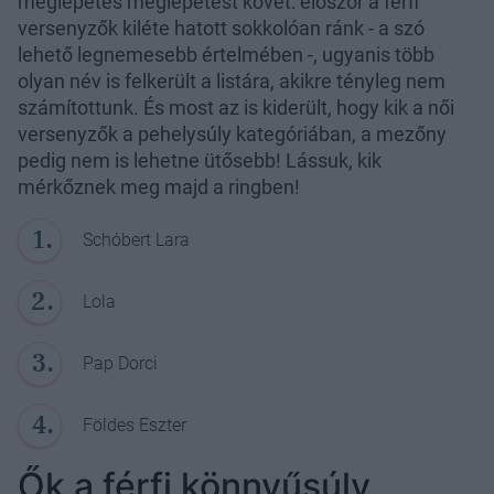
meglepetés meglepetést követ: először a férfi
versenyzők kiléte hatott sokkolóan ránk - a szó
lehető legnemesebb értelmében -, ugyanis több
olyan név is felkerült a listára, akikre tényleg nem
számítottunk. És most az is kiderült, hogy kik a női
versenyzők a pehelysúly kategóriában, a mezőny
pedig nem is lehetne ütősebb! Lássuk, kik
mérkőznek meg majd a ringben!
Schóbert Lara
Lola
Pap Dorci
Földes Eszter
Ők a férfi könnyűsúly