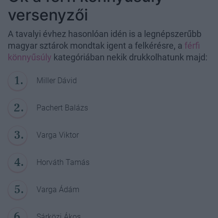
versenyzői
A tavalyi évhez hasonlóan idén is a legnépszerűbb
magyar sztárok mondtak igent a felkérésre, a
férfi
könnyűsúly
kategóriában nekik drukkolhatunk majd:
Miller Dávid
Pachert Balázs
Varga Viktor
Horváth Tamás
Varga Ádám
Sárközi Ákos