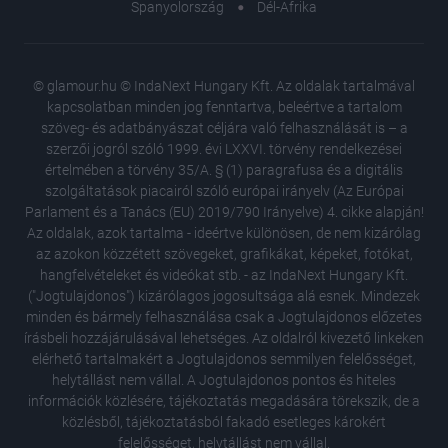
Spanyolország
Dél-Afrika
© glamour.hu © IndaNext Hungary Kft. Az oldalak tartalmával
kapcsolatban minden jog fenntartva, beleértve a tartalom
szöveg- és adatbányászat céljára való felhasználását is – a
szerzői jogról szóló 1999. évi LXXVI. törvény rendelkezései
értelmében a törvény 35/A. § (1) paragrafusa és a digitális
szolgáltatások piacairól szóló európai irányelv (Az Európai
Parlament és a Tanács (EU) 2019/790 Irányelve) 4. cikke alapján!
Az oldalak, azok tartalma - ideértve különösen, de nem kizárólag
az azokon közzétett szövegeket, grafikákat, képeket, fotókat,
hangfelvételeket és videókat stb. - az IndaNext Hungary Kft.
("Jogtulajdonos") kizárólagos jogosultsága alá esnek. Mindezek
minden és bármely felhasználása csak a Jogtulajdonos előzetes
írásbeli hozzájárulásával lehetséges. Az oldalról kivezető linkeken
elérhető tartalmakért a Jogtulajdonos semmilyen felelősséget,
helytállást nem vállal. A Jogtulajdonos pontos és hiteles
A sminke
információk közlésére, tájékoztatás megadására törekszik, de a
leolvad
közlésből, tájékoztatásból fakadó esetleges károkért
A magya
felelősséget, helytállást nem vállal.