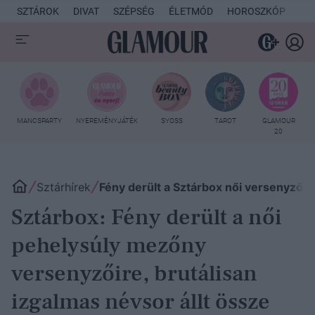
SZTÁROK
DIVAT
SZÉPSÉG
ÉLETMÓD
HOROSZKÓP
KU
MANCSPARTY
NYEREMÉNYJÁTÉK
SYOSS
TAROT
GLAMOUR
20
Sztárhírek
Fény derült a Sztárbox női versenyzőire
Sztárbox: Fény derült a női
pehelysúly mezőny
versenyzőire, brutálisan
izgalmas névsor állt össze