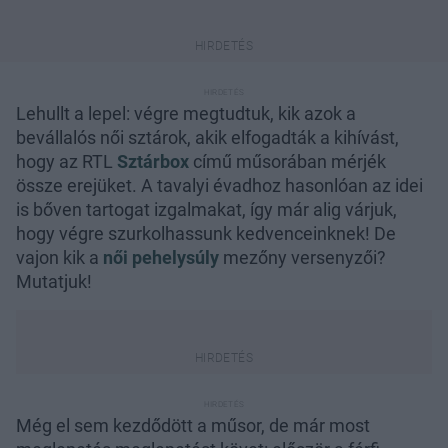
Lehullt a lepel: végre megtudtuk, kik azok a
bevállalós női sztárok, akik elfogadták a kihívást,
hogy az RTL
Sztárbox
című műsorában mérjék
össze erejüket. A tavalyi évadhoz hasonlóan az idei
is bőven tartogat izgalmakat, így már alig várjuk,
hogy végre szurkolhassunk kedvenceinknek! De
vajon kik a
női pehelysúly
mezőny versenyzői?
Mutatjuk!
Még el sem kezdődött a műsor, de már most