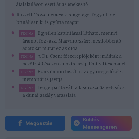
átalakuláson esett át az énekesnő
Russell Crowe nemcsak rengeteget fogyott, de
brutálisan ki is gyúrta magát
Egyetlen kattintással látható, mennyi
FEMINA
áramot fogyaszt Magyarország: megdöbbentő
adatokat mutat ez az oldal
A Dr. Csont főszereplőjeként imádták a
FEMINA
nézők: 49 évesen ennyire szép Emily Deschanel
Ez a vitamin lassítja az agy öregedését: a
DÍVÁNY
memóriát is javítja
Tengerparttá vált a kisoroszi Szigetcsúcs:
DÍVÁNY
a dunai aszály varázslata
Küldés
Megosztás
Messengeren