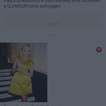
még a szokásosnál is több híresség tette tiszteletét
a GLAMOUR vörös szőnyegén!