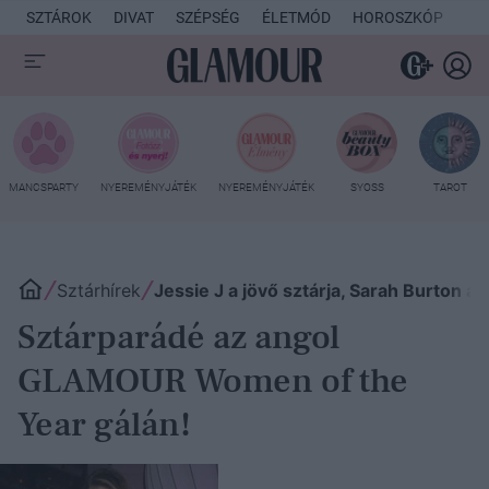
SZTÁROK
DIVAT
SZÉPSÉG
ÉLETMÓD
HOROSZKÓP
KU
MANCSPARTY
NYEREMÉNYJÁTÉK
NYEREMÉNYJÁTÉK
SYOSS
TAROT
Sztárhírek
Jessie J a jövő sztárja, Sarah Burton a 
Sztárparádé az angol
GLAMOUR Women of the
Year gálán!