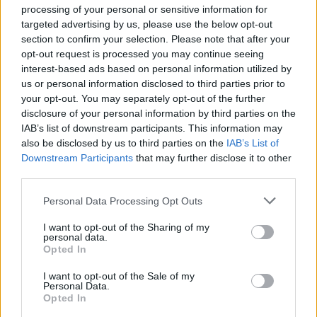
reménysége Jessie J. lett. A szerkesztőség
processing of your personal or sensitive information for
különdíját Rosie Huntigton-Whieteley kapta, míg a
targeted advertising by us, please use the below opt-out
section to confirm your selection. Please note that after your
legjobb zenekarnak járó elismeréssel a The
opt-out request is processed you may continue seeing
Saturdays tüntették ki.
interest-based ads based on personal information utilized by
us or personal information disclosed to third parties prior to
your opt-out. You may separately opt-out of the further
disclosure of your personal information by third parties on the
IAB’s list of downstream participants. This information may
also be disclosed by us to third parties on the
IAB’s List of
Downstream Participants
that may further disclose it to other
third parties.
Please note that this website/app uses one or more Google
Personal Data Processing Opt Outs
services and may gather and store information including but
not limited to your visit or usage behaviour. You may click to
I want to opt-out of the Sharing of my
personal data.
grant or deny consent to Google and its third-party tags to
Opted In
use your data for below specified purposes in below Google
consent section.
I want to opt-out of the Sale of my
Personal Data.
Opted In