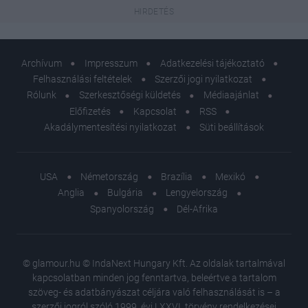
Archívum
Impresszum
Adatkezelési tájékoztató
Felhasználási feltételek
Szerzői jogi nyilatkozat
Rólunk
Szerkesztőségi küldetés
Médiaajánlat
Előfizetés
Kapcsolat
RSS
Akadálymentesítési nyilatkozat
Süti beállítások
USA
Németország
Brazília
Mexikó
Anglia
Bulgária
Lengyelország
Spanyolország
Dél-Afrika
© glamour.hu © IndaNext Hungary Kft. Az oldalak tartalmával
kapcsolatban minden jog fenntartva, beleértve a tartalom
szöveg- és adatbányászat céljára való felhasználását is – a
szerzői jogról szóló 1999. évi LXXVI. törvény rendelkezései