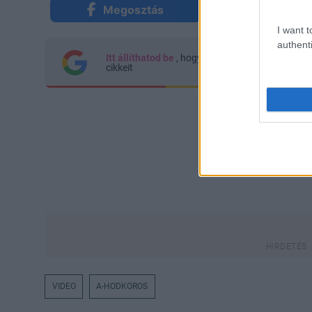
Megosztás
Küldés Mes
I want t
authenti
Itt állíthatod be
, hogy a Google keresőben kön
cikkeit
VIDEO
A-HODKOROS