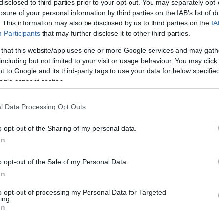
disclosed to third parties prior to your opt-out. You may separately opt-
losure of your personal information by third parties on the IAB’s list of
. This information may also be disclosed by us to third parties on the
IA
Participants
that may further disclose it to other third parties.
 that this website/app uses one or more Google services and may gath
including but not limited to your visit or usage behaviour. You may click 
 to Google and its third-party tags to use your data for below specifi
engeren
Pinterest
ogle consent section.
l Data Processing Opt Outs
 hozzáfűzni. Elég nehezen indult
ltetek könnyen, mi megnéztük azt a
o opt-out of the Sharing of my personal data.
.
In
o opt-out of the Sale of my Personal Data.
In
to opt-out of processing my Personal Data for Targeted
ing.
In