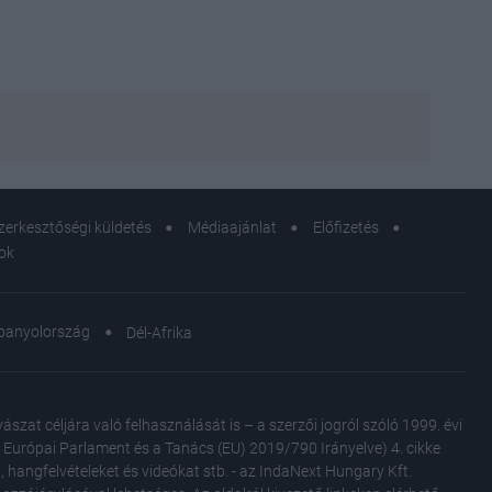
zerkesztőségi küldetés
Médiaajánlat
Előfizetés
sok
panyolország
Dél-Afrika
25 év
olyan
színé
at céljára való felhasználását is – a szerzői jogról szóló 1999. évi
Az Európai Parlament és a Tanács (EU) 2019/790 Irányelve) 4. cikke
, hangfelvételeket és videókat stb. - az IndaNext Hungary Kft.