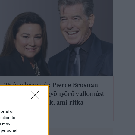
25 éve házasok: Pierce Brosnan
felesége olyan gyönyörű vallomást
tett a színésznek, ami ritka
Hollywoodban
sonal or
ection to
ou may
 personal