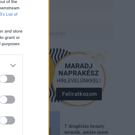
out of the
 downstream
B’s List of
er and store
to grant or
ed purposes
Feliratkozom
7 drogériás beauty
termék, amire most