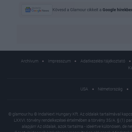
Kövesd a Glamour cikkeit a
Google hírekbe
Archívum
Impresszum
Adatkezelési tájékoztató
K
USA
Németország
© glamour.hu © IndaNext Hungary Kft. Az oldalak tartalmával kapcsol
LXXVI. törvény rendelkezései értelmében a törvény 35/A. § (1) par
alapján! Az oldalak, azok tartalma - ideértve különösen, de n