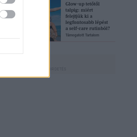
Glow-up tetőtől
talpig: miért
felejtjük ki a
legfontosabb lépést
a self-care rutinból?
Támogatott Tartalom