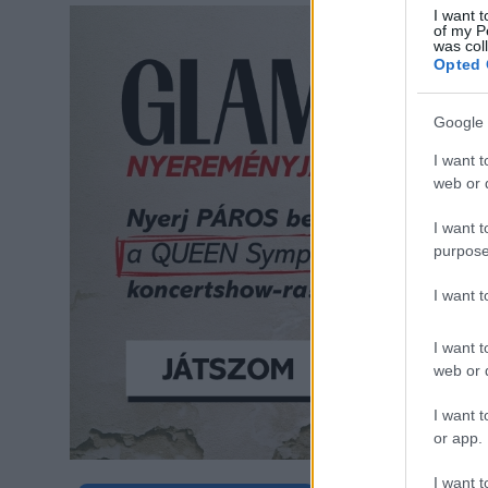
I want t
of my P
was col
Opted 
Google 
I want t
web or d
I want t
purpose
I want 
I want t
web or d
I want t
or app.
I want t