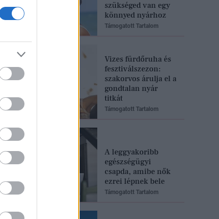
szükséged van egy
könnyed nyárhoz
Támogatott Tartalom
Vizes fürdőruha és
fesztiválszezon:
szakorvos árulja el a
gondtalan nyár
titkát
Támogatott Tartalom
A leggyakoribb
egészségügyi
csapda, amibe nők
ezrei lépnek bele
Támogatott Tartalom