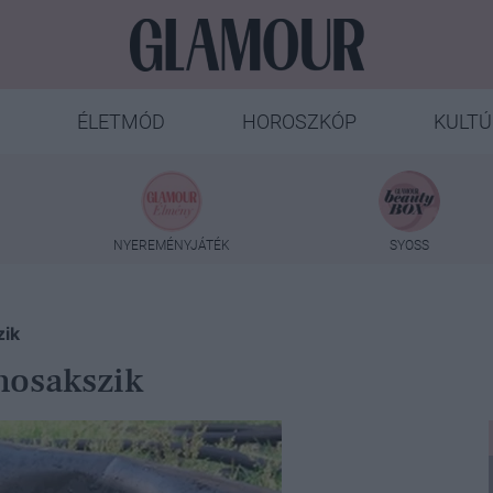
ÉLETMÓD
HOROSZKÓP
KULTÚ
NYEREMÉNYJÁTÉK
SYOSS
zik
mosakszik