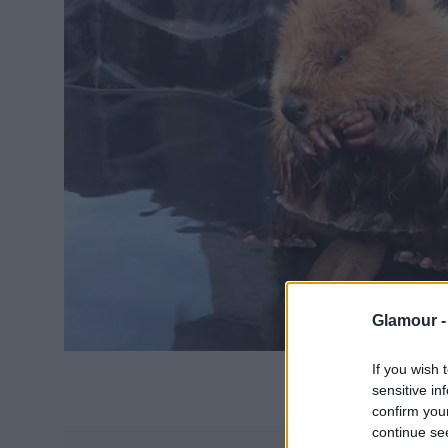
Glamour 
If you wish 
sensitive in
confirm you
continue se