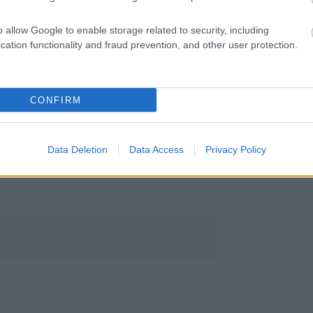
sengeren
Pinterest
o allow Google to enable storage related to security, including
cation functionality and fraud prevention, and other user protection.
nyebben megtaláld a glamour.hu
CONFIRM
Data Deletion
Data Access
Privacy Policy