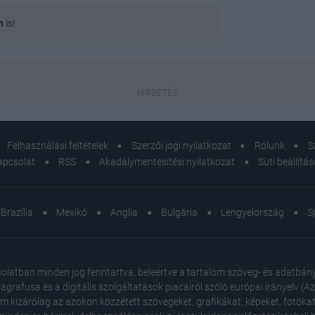
n
is!
Felhasználási feltételek
Szerzői jogi nyilatkozat
Rólunk
S
apcsolat
RSS
Akadálymentesítési nyilatkozat
Süti beállítá
Brazília
Mexikó
Anglia
Bulgária
Lengyelország
S
atban minden jog fenntartva, beleértve a tartalom szöveg- és adatbányász
agrafusa és a digitális szolgáltatások piacairól szóló európai irányelv (
em kizárólag az azokon közzétett szövegeket, grafikákat, képeket, fotókat