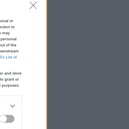
sonal or
ection to
ou may
 personal
out of the
 downstream
B’s List of
er and store
to grant or
ed purposes
Feliratkozom