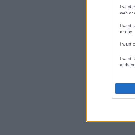
I want t
A nőjogi aktivisták régóta küzdenek a bosszú po
web or d
belüli erőszak egy sajátos típusa, ami súlyos b
beszélve, hogy az efféle tartalmaknak köszönhe
I want t
öngyilkosságot az elmúlt években.
or app.
Láttad már?
Így tartja magát formában Rob Kar
I want t
Blac Chyna kétségkívül megosztó karakter, akit s
I want t
azonban ezt a fajta nyilvános megaláztatást egy
authenti
ember, egy édesanya, és ha egy párkapcsolat ala
felé, szigorúan tilos visszaélni azzal, bárkiről is
a tettes, és nem ússza meg az ügyet.