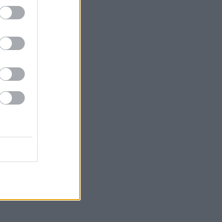
problémától
Támogatott Tartalom
Glow-up tetőtől
talpig: miért
felejtjük ki a
legfontosabb lépést
a self-care rutinból?
Támogatott Tartalom