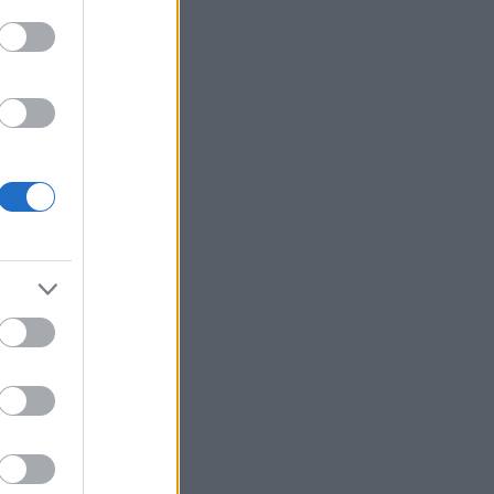
7 drogériás beauty
termék, amire most
szükséged van egy
könnyed nyárhoz
Támogatott Tartalom
A leggyakoribb
egészségügyi
csapda, amibe nők
ezrei lépnek bele
Támogatott Tartalom
Fesztiválra
készülsz? Ez a 3
szabály
megkímélhet egy
nagyon kellemetlen