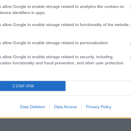
o allow Google to enable storage related to analytics like cookies on
rnó ellen: ez a módszer a családon
evice identifiers in apps.
űncselekménynek minősül. Arról nem is
tően számos lány követett el
o allow Google to enable storage related to functionality of the website
dashian exe, Blac Chyna
o allow Google to enable storage related to personalization.
ok szempontból lehet kritizálni,
o allow Google to enable storage related to security, including
 nő sem érdemli meg. Ő is egy érző
cation functionality and fraud prevention, and other user protection.
tt a két fél bizalommal fordul egymás
 legyen szó. Bízunk benne, hogy előkerül
CONFIRM
Data Deletion
Data Access
Privacy Policy