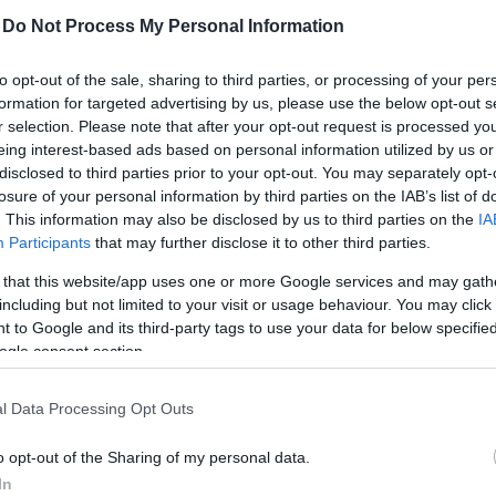
-
Do Not Process My Personal Information
to opt-out of the sale, sharing to third parties, or processing of your per
formation for targeted advertising by us, please use the below opt-out s
r selection. Please note that after your opt-out request is processed y
eing interest-based ads based on personal information utilized by us or
disclosed to third parties prior to your opt-out. You may separately opt-
losure of your personal information by third parties on the IAB’s list of
. This information may also be disclosed by us to third parties on the
IA
Participants
that may further disclose it to other third parties.
engeren
Pinterest
 that this website/app uses one or more Google services and may gath
including but not limited to your visit or usage behaviour. You may click 
 to Google and its third-party tags to use your data for below specifi
e Blac Chyna az "Amerika
ogle consent section.
resség folyamatosan a sajtó
ytatott
viharos románca
és
l Data Processing Opt Outs
év egyik legcsúnyább balhéja volt,
ót exéről
, azonban úgy tűnik, nem
o opt-out of the Sharing of my personal data.
In