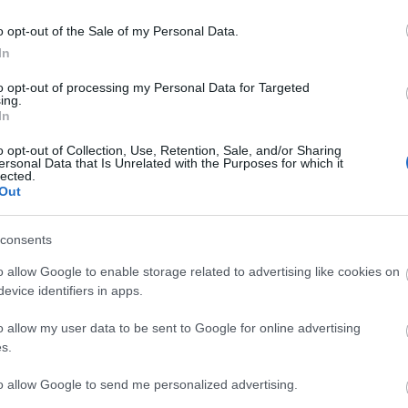
o opt-out of the Sale of my Personal Data.
In
to opt-out of processing my Personal Data for Targeted
ing.
In
naról Twitterre, és igaz, a platform
ntést nyerhettek a híresség privát
o opt-out of Collection, Use, Retention, Sale, and/or Sharing
ersonal Data that Is Unrelated with the Purposes for which it
enge pornról, azaz "bosszú-pornóról" van
lected.
k, amikor az egyik fél a másik tudta
Out
osszút álljon egy szerelmi kudarcért.
consents
o allow Google to enable storage related to advertising like cookies on
evice identifiers in apps.
o allow my user data to be sent to Google for online advertising
s.
to allow Google to send me personalized advertising.