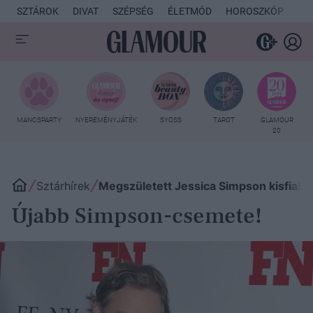
SZTÁROK
DIVAT
SZÉPSÉG
ÉLETMÓD
HOROSZKÓP
KU
MANCSPARTY
NYEREMÉNYJÁTÉK
SYOSS
TAROT
GLAMOUR
20
Sztárhírek
Megszületett Jessica Simpson kisfia!
Újabb Simpson-csemete!