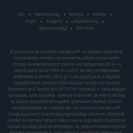
USA
Németország
Brazília
Mexikó
Anglia
Bulgária
Lengyelország
Spanyolország
Dél-Afrika
© glamour.hu © IndaNext Hungary Kft. Az oldalak tartalmával
kapcsolatban minden jog fenntartva, beleértve a tartalom
szöveg- és adatbányászat céljára való felhasználását is – a
szerzői jogról szóló 1999. évi LXXVI. törvény rendelkezései
értelmében a törvény 35/A. § (1) paragrafusa és a digitális
szolgáltatások piacairól szóló európai irányelv (Az Európai
Parlament és a Tanács (EU) 2019/790 Irányelve) 4. cikke alapján!
Az oldalak, azok tartalma - ideértve különösen, de nem kizárólag
az azokon közzétett szövegeket, grafikákat, képeket, fotókat,
hangfelvételeket és videókat stb. - az IndaNext Hungary Kft.
("Jogtulajdonos") kizárólagos jogosultsága alá esnek. Mindezek
minden és bármely felhasználása csak a Jogtulajdonos előzetes
írásbeli hozzájárulásával lehetséges. Az oldalról kivezető linkeken
elérhető tartalmakért a Jogtulajdonos semmilyen felelősséget,