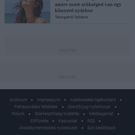
amire most szükséged van egy
könnyed nyárhoz
Támogatott Tartalom
Archívum
Impresszum
Adatkezelési tájékoztató
Felhasználási feltételek
Szerzői jogi nyilatkozat
Rólunk
Szerkesztőségi küldetés
Médiaajánlat
Előfizetés
Kapcsolat
RSS
Akadálymentesítési nyilatkozat
Süti beállítások