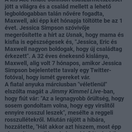
jött a világra és a család mellett a lehető
legboldogabban talán nővére fogadta,
Maxwell, aki épp két hónapja töltötte be az 1
évet. Jessica Simpson szóvivője
megerősítette a hírt az
Us
nak, hogy mama és
kisfia is egészségesek és, "Jessica, Eric és
Maxwell nagyon boldogak, hogy új családtag
érkezett". A 32 éves énekesnő kislánya,
Maxwell, alig volt 7 hónapos, amikor Jessica
Simpson bejelentette tavaly egy Twitter-
fotóval, hogy ismét gyereket vár.
A fiatal anyuka márciusban "véletlenül"
elszólta magát a
Jimmy Kimmel Live
-ban,
hogy fiút vár: "Az a legnagyobb őrültség, hogy
sosem gondoltam volna, hogy egy virslitől
ennyire rosszul leszek", mesélte a reggeli
rosszullétekről. Miután rájött a hibára,
hozzátette, "Hát akkor azt hiszem, most épp