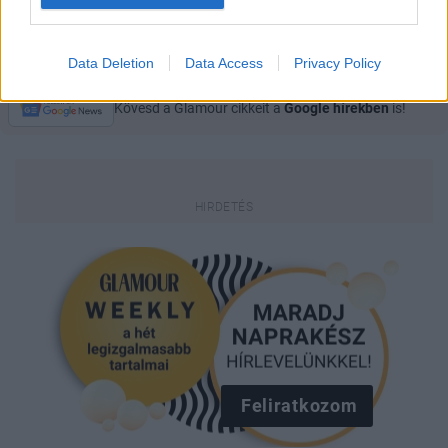
JESSICA SIMPSON
TERHESSÉG
KATE BOSWORTH
Data Deletion
Data Access
Privacy Policy
Kövesd a Glamour cikkeit a
Google hírekben
is!
Feliratkozom