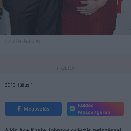
Fotó:
Rexfeatures
2013. július 1.
Küldés
Megosztás
Messengeren
A kis Ace Knute Johnson császármetszéssel