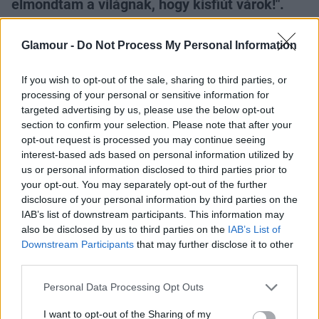
elmondtam a világnak, hogy kisfiút várok!".
Glamour -
Do Not Process My Personal Information
If you wish to opt-out of the sale, sharing to third parties, or
processing of your personal or sensitive information for
targeted advertising by us, please use the below opt-out
De nem csak a gyerek neme volt más a
section to confirm your selection. Please note that after your
terhességében, Jessica Simpson elmondta Ellen
opt-out request is processed you may continue seeing
DeGeneresnek, hogy "ez a terhesség teljesen az
interest-based ads based on personal information utilized by
ellenkezője volt az előzőnek. Maxwellel istenien
us or personal information disclosed to third parties prior to
éreztem magam. Ehettem és csinálhattam bármit.
your opt-out. You may separately opt-out of the further
Rengeteg energiám volt. Most meg… állandóan
disclosure of your personal information by third parties on the
kimerült vagyok és nagyon kevés dolgot bírok
IAB’s list of downstream participants. This information may
also be disclosed by us to third parties on the
IAB’s List of
megenni".
Downstream Participants
that may further disclose it to other
Gratulálunk a kis családnak és mielőbb várjuk, hogy
third parties.
képeket láthassunk a kis Ace Knute-ról.
Please note that this website/app uses one or more Google
Personal Data Processing Opt Outs
services and may gather and store information including but
not limited to your visit or usage behaviour. You may click to
I want to opt-out of the Sharing of my