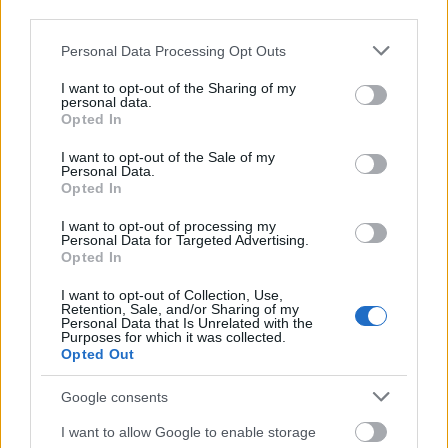
újra felemlegetik azokat? Az egész történet legalább
third parties.
annyira fárasztó, mint amennyire szomorú.”
Please note that this website/app uses one or more Google
Personal Data Processing Opt Outs
services and may gather and store information including but
Már korábban is
not limited to your visit or usage behaviour. You may click to
I want to opt-out of the Sharing of my
personal data.
figyelmeztették
grant or deny consent to Google and its third-party tags to
Opted In
use your data for below specified purposes in below Google
consent section.
A források szerint a királyi család – köztük Anna
I want to opt-out of the Sale of my
Personal Data.
hercegnő is – már II. Erzsébet királynő halálakor
Opted In
világossá tette
Harry herceg
számára, hogy ha
I want to opt-out of processing my
helyre akarja állítani a kapcsolatát, akkor abba kell
Personal Data for Targeted Advertising.
hagynia a nyilvános támadásokat.
„Világosan
Opted In
elmondták neki, hogy más utat kellene választania,
I want to opt-out of Collection, Use,
ha valóban békülni akar”
– mondta egy bennfentes.
Retention, Sale, and/or Sharing of my
Egy, a királyhoz közel álló barát pedig hangsúlyozta:
Personal Data that Is Unrelated with the
Purposes for which it was collected.
„Talán, ha nem követelné, hanem kiérdemelné a
Opted Out
békülést, jobban menne a dolog.”
Google consents
Forrás:
mirror.co.uk
I want to allow Google to enable storage