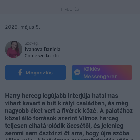
2025. május 5.
Szöveg:
Ivanova Daniela
Online szerkesztő
Küldés
Megosztás
Messengeren
Harry herceg legújabb interjúja hatalmas
vihart kavart a brit királyi családban, és még
nagyobb éket vert a fivérek közé. A palotához
közel álló források szerint Vilmos herceg
teljesen elhatárolódik öccsétől, és jelenleg
semmi nem ösztönzi őt arra, hogy újra szóba