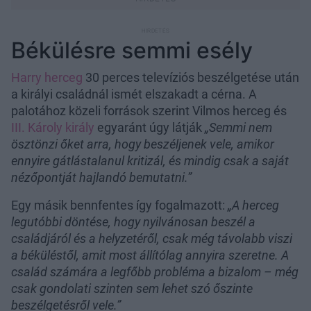
Békülésre semmi esély
Harry herceg
30 perces televíziós beszélgetése után
a királyi családnál ismét elszakadt a cérna. A
palotához közeli források szerint Vilmos herceg és
III. Károly király
egyaránt úgy látják
„Semmi nem
ösztönzi őket arra, hogy beszéljenek vele, amikor
ennyire gátlástalanul kritizál, és mindig csak a saját
nézőpontját hajlandó bemutatni.”
Egy másik bennfentes így fogalmazott:
„A herceg
legutóbbi döntése, hogy nyilvánosan beszél a
családjáról és a helyzetéről, csak még távolabb viszi
a béküléstől, amit most állítólag annyira szeretne. A
család számára a legfőbb probléma a bizalom – még
csak gondolati szinten sem lehet szó őszinte
beszélgetésről vele.”