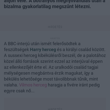
álljon vele. A botrányos megnyilvánulás után a
bizalma gyakorlatilag megszűnt létezni.
A BBC-interjú után ismét felerősödtek a
feszültségek
Harry herceg
és a királyi család között.
A sussexi herceg kibékülésről beszél, de a palotához
közel álló források szerint ezzel az interjúval éppen
az ellenkezőjét érte el. Az uralkodói család tagjai
mélységesen megbántva érzik magukat, így a
békülés lehetősége most távolibbnak tűnik, mint
valaha.
Vilmos herceg
haragja a fivére iránt pedig
egyre csak nő...