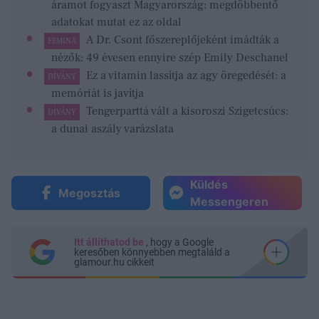
áramot fogyaszt Magyarország: megdöbbentő
adatokat mutat ez az oldal
A Dr. Csont főszereplőjeként imádták a
FEMINA
nézők: 49 évesen ennyire szép Emily Deschanel
Ez a vitamin lassítja az agy öregedését: a
DÍVÁNY
memóriát is javítja
Tengerparttá vált a kisoroszi Szigetcsúcs:
DÍVÁNY
a dunai aszály varázslata
Küldés
Megosztás
Messengeren
Itt állíthatod be
, hogy a Google
keresőben könnyebben megtaláld a
glamour.hu cikkeit