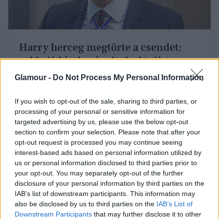
Harry herceg megtörte a csendet:
sokkoló híreket árult el a királyi
családdal való kapcsolatáról
Glamour -
Do Not Process My Personal Information
If you wish to opt-out of the sale, sharing to third parties, or
Harry herceg
az interjú során így fogalmazott:
„Az
processing of your personal or sensitive information for
élet értékes. Nem tudom, mennyi ideje van még
targeted advertising by us, please use the below opt-out
apámnak. Jó lenne kibékülni.”
A kijelentés sokak
section to confirm your selection. Please note that after your
szerint ízléstelen volt, különösen a jelenlegi
opt-out request is processed you may continue seeing
időszakban, amikor az ország épp a II. világháború
interest-based ads based on personal information utilized by
us or personal information disclosed to third parties prior to
befejeztét ünnepli, a király pedig daganatos
your opt-out. You may separately opt-out of the further
betegséggel küzd. Egy udvari forrás így fogalmazott:
disclosure of your personal information by third parties on the
„A király keresztény ember és jó ember. A
IAB’s list of downstream participants. This information may
megbocsátás számára alapvetés. De hogyan lehet
also be disclosed by us to third parties on the
IAB’s List of
elfelejteni az elmúlt öt év eseményeit, amikor újra és
Downstream Participants
that may further disclose it to other