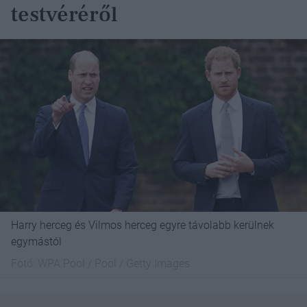
testvéréről
Harry herceg és Vilmos herceg egyre távolabb kerülnek
egymástól
Fotó:
WPA Pool / Pool / Getty Images