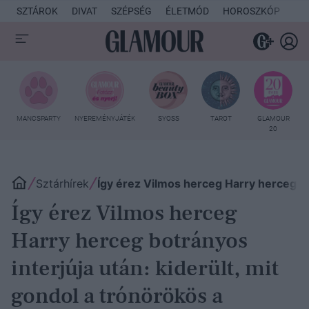
SZTÁROK
DIVAT
SZÉPSÉG
ÉLETMÓD
HOROSZKÓP
KU
MANCSPARTY
NYEREMÉNYJÁTÉK
SYOSS
TAROT
GLAMOUR
20
Sztárhírek
Így érez Vilmos herceg Harry herceg bot
Így érez Vilmos herceg
Harry herceg botrányos
interjúja után: kiderült, mit
gondol a trónörökös a