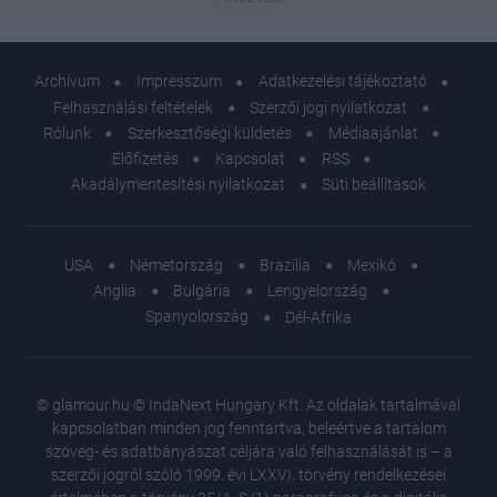
Archívum
Impresszum
Adatkezelési tájékoztató
Felhasználási feltételek
Szerzői jogi nyilatkozat
Rólunk
Szerkesztőségi küldetés
Médiaajánlat
Előfizetés
Kapcsolat
RSS
Akadálymentesítési nyilatkozat
Süti beállítások
USA
Németország
Brazília
Mexikó
Anglia
Bulgária
Lengyelország
Spanyolország
Dél-Afrika
© glamour.hu © IndaNext Hungary Kft. Az oldalak tartalmával
kapcsolatban minden jog fenntartva, beleértve a tartalom
szöveg- és adatbányászat céljára való felhasználását is – a
szerzői jogról szóló 1999. évi LXXVI. törvény rendelkezései