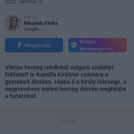
2022. október 8.
Szöveg:
Nikolaidu Fédra
Újságíró
Küldés
Megosztás
Messengeren
Vilmos herceg rendkívül szigorú szabályt
fektetett le Kamilla királyné számára a
gyerekeit illetően. Hiába ő a király felesége, a
negyvenéves walesi herceg durván meghúzta
a határokat.