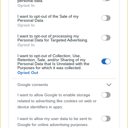
personal data.
grant or deny consent to Google and its third-party tags to
rendben van azzal, hogy le kellett mondania a
Opted In
use your data for below specified purposes in below Google
mostohanagymama címről: „
Meg sem próbált
consent section.
I want to opt-out of the Sale of my
mostohanagymamaként felelősséget vállalni a
Personal Data.
Opted In
cambridge-iek gyermekeiért, főleg hogy Katalin szülei,
Carole és Michael olyan közel állnak hozzájuk.
”
I want to opt-out of processing my
Personal Data for Targeted Advertising.
Ha szívesen olvasol a
Opted In
királyi családról:
I want to opt-out of Collection, Use,
Retention, Sale, and/or Sharing of my
Personal Data that Is Unrelated with the
Purposes for which it was collected.
Meghan Markle gyakorlatilag bemutatott a királyi
Opted Out
családnak egy szakértő szerint
Mi a közös Erzsébet királynőben és Marilyn
Google consents
Monroe-ban? Több, mint gondolnád!
I want to allow Google to enable storage
György herceg: „Az apám lesz a király, úgyhogy
related to advertising like cookies on web or
jobb, ha vigyázol”
device identifiers in apps.
I want to allow my user data to be sent to
Google for online advertising purposes.