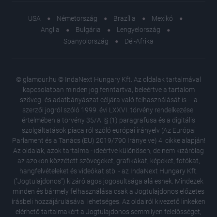
USA
Németország
Brazília
Mexikó
Anglia
Bulgária
Lengyelország
Spanyolország
Dél-Afrika
© glamour.hu © IndaNext Hungary Kft. Az oldalak tartalmával
kapcsolatban minden jog fenntartva, beleértve a tartalom
szöveg- és adatbányászat céljára való felhasználását is – a
szerzői jogról szóló 1999. évi LXXVI. törvény rendelkezései
értelmében a törvény 35/A. § (1) paragrafusa és a digitális
szolgáltatások piacairól szóló európai irányelv (Az Európai
Parlament és a Tanács (EU) 2019/790 Irányelve) 4. cikke alapján!
Az oldalak, azok tartalma - ideértve különösen, de nem kizárólag
az azokon közzétett szövegeket, grafikákat, képeket, fotókat,
hangfelvételeket és videókat stb. - az IndaNext Hungary Kft.
("Jogtulajdonos") kizárólagos jogosultsága alá esnek. Mindezek
minden és bármely felhasználása csak a Jogtulajdonos előzetes
írásbeli hozzájárulásával lehetséges. Az oldalról kivezető linkeken
elérhető tartalmakért a Jogtulajdonos semmilyen felelősséget,