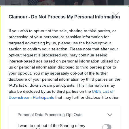
Glamour -
Do Not Process My Personal Information
If you wish to opt-out of the sale, sharing to third parties, or
processing of your personal or sensitive information for
targeted advertising by us, please use the below opt-out
section to confirm your selection. Please note that after your
opt-out request is processed you may continue seeing
interest-based ads based on personal information utilized by
us or personal information disclosed to third parties prior to
your opt-out. You may separately opt-out of the further
„Nem szeretném a királyi család
disclosure of your personal information by third parties on the
IAB’s list of downstream participants. This information may
halálát, csak legyenek súlyosan
also be disclosed by us to third parties on the
IAB’s List of
megnyomorítva"
Downstream Participants
that may further disclose it to other
third parties.
Levin elmondása szerint Kamilla – akinek
Please note that this website/app uses one or more Google
Personal Data Processing Opt Outs
services and may gather and store information including but
egyébként öt unokája van az Andrew Parker-
not limited to your visit or usage behaviour. You may click to
I want to opt-out of the Sharing of my
Bowlesszal kötött első házasságából –, teljesen