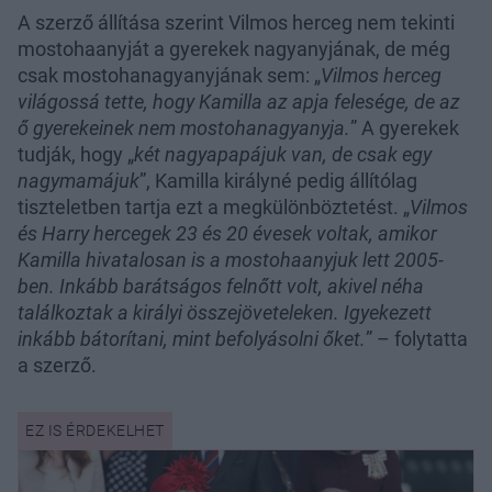
A szerző állítása szerint Vilmos herceg nem tekinti
mostohaanyját a gyerekek nagyanyjának, de még
csak mostohanagyanyjának sem: „
Vilmos herceg
világossá tette, hogy Kamilla az apja felesége, de az
ő gyerekeinek nem mostohanagyanyja.
” A gyerekek
tudják, hogy „
két nagyapapájuk van, de csak egy
nagymamájuk
”, Kamilla királyné pedig állítólag
tiszteletben tartja ezt a megkülönböztetést. „
Vilmos
és Harry hercegek 23 és 20 évesek voltak, amikor
Kamilla hivatalosan is a mostohaanyjuk lett 2005-
ben. Inkább barátságos felnőtt volt, akivel néha
találkoztak a királyi összejöveteleken. Igyekezett
inkább bátorítani, mint befolyásolni őket.
” – folytatta
a szerző.