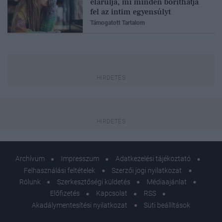
elárulja, mi minden boríthatja
fel az intim egyensúlyt
Támogatott Tartalom
Archívum
Impresszum
Adatkezelési tájékoztató
Felhasználási feltételek
Szerzői jogi nyilatkozat
Rólunk
Szerkesztőségi küldetés
Médiaajánlat
Előfizetés
Kapcsolat
RSS
Akadálymentesítési nyilatkozat
Süti beállítások