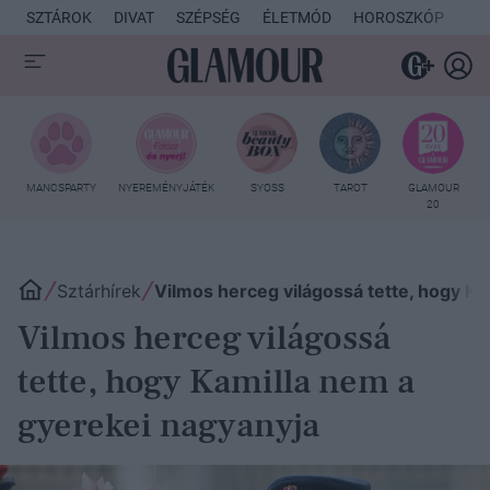
SZTÁROK
DIVAT
SZÉPSÉG
ÉLETMÓD
HOROSZKÓP
KU
MANCSPARTY
NYEREMÉNYJÁTÉK
SYOSS
TAROT
GLAMOUR
20
Sztárhírek
Vilmos herceg világossá tette, hogy Ka
Vilmos herceg világossá
tette, hogy Kamilla nem a
gyerekei nagyanyja