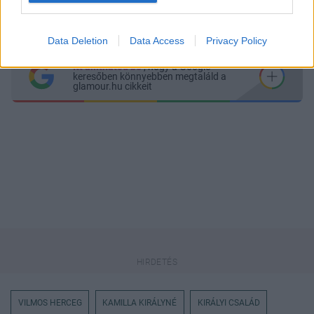
Küldés
Megosztás
Messengeren
Data Deletion
Data Access
Privacy Policy
Itt állíthatod be
, hogy a Google
keresőben könnyebben megtaláld a
glamour.hu cikkeit
VILMOS HERCEG
KAMILLA KIRÁLYNÉ
KIRÁLYI CSALÁD