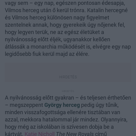
vagy sem – egy nap, egészen pontosan édesapja,
Vilmos herceg után ő kerül trónra. Katalin hercegné
és Vilmos herceg különösen nagy figyelmet
szentelnek annak, hogy gyerekeik úgy nőjenek fel,
hogy legyen terük, ne az egész életüket a
nyilvánosság előtt éljék, ugyanakkor kellően
átlássák a monarchia működését is, elvégre egy nap
legidősebb fiuk kerül majd az élére.
A nyilvánosság előtt gyakran – és teljesen érthetően
– megszeppent
György herceg
pedig úgy tűnik,
minden visszafogottsága ellenére tisztában van
azzal, mekkora hatalommal jár mindez. Olyannyira,
hogy még az iskolában is szívesen dobja be a
kártyát.
Katie Nicholl
The New Royals
című