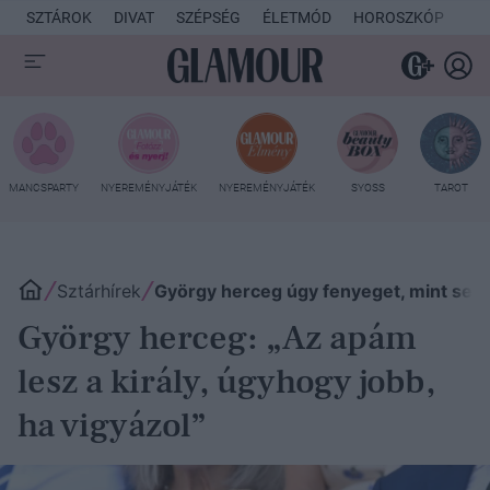
SZTÁROK
DIVAT
SZÉPSÉG
ÉLETMÓD
HOROSZKÓP
KU
MANCSPARTY
NYEREMÉNYJÁTÉK
NYEREMÉNYJÁTÉK
SYOSS
TAROT
Sztárhírek
György herceg úgy fenyeget, mint sen
György herceg: „Az apám
lesz a király, úgyhogy jobb,
ha vigyázol”