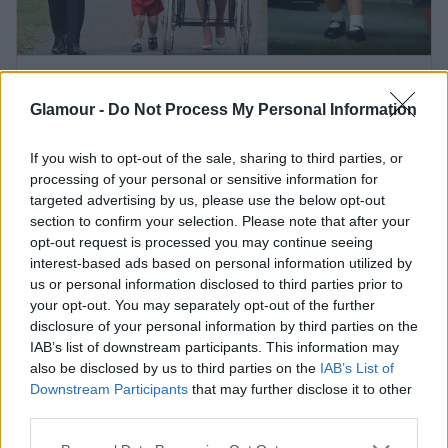
7 fotó, amin György herceg
Glamour -
Do Not Process My Personal Information
kísértetiesen hasonlít Vilmos
hercegre
If you wish to opt-out of the sale, sharing to third parties, or
processing of your personal or sensitive information for
targeted advertising by us, please use the below opt-out
Még a 4 éves Lajos herceg sem jelent kivételt, akiből
section to confirm your selection. Please note that after your
a királynő platinajubileumi ünnepségén igazi
opt-out request is processed you may continue seeing
internetes sztár lett grimaszolásának
interest-based ads based on personal information utilized by
köszönhetően. Mivel Katalin hercegné és Vilmos
us or personal information disclosed to third parties prior to
your opt-out. You may separately opt-out of the further
herceg igyekeznek kézben tartani a gyerekek
disclosure of your personal information by third parties on the
nyilvános szereplését, itt pedig valósággal
IAB’s list of downstream participants. This information may
kicsúszott az irányítás a kezükből, kifejezetten
also be disclosed by us to third parties on the
IAB’s List of
félelmetesnek találták, hogy
kisfiukból egyik
Downstream Participants
that may further disclose it to other
pillanatról a másikra lett szenzáció
.
third parties.
Please note that this website/app uses one or more Google