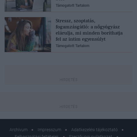
Támogatott Tartalom
Stressz, szoptatás,
fogamzásgátló: a nőgyógyász
elárulja, mi minden boríthatja
fel az intim egyensúlyt
Támogatott Tartalom
Archívum
Impresszum
Adatkezelési tájékoztató
Felhasználási feltételek
Szerzői jogi nyilatkozat