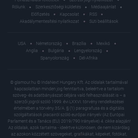
Rólunk
Szerkesztőségi küldetés
Médiaajánlat
Előfizetés
Kapcsolat
RSS
Akadálymentesítési nyilatkozat
Süti beállítások
USA
Németország
Brazília
Mexikó
Anglia
Bulgária
Lengyelország
Spanyolország
Dél-Afrika
© glamour.hu © IndaNext Hungary Kft. Az oldalak tartalmával
kapcsolatban minden jog fenntartva, beleértve a tartalom
szöveg- és adatbányászat céljára való felhasználását is – a
szerzői jogról szóló 1999. évi LXXVI. törvény rendelkezései
értelmében a törvény 35/A. § (1) paragrafusa és a digitális
szolgáltatások piacairól szóló európai irányelv (Az Európai
Parlament és a Tanács (EU) 2019/790 Irányelve) 4. cikke alapján!
Az oldalak, azok tartalma - ideértve különösen, de nem kizárólag
az azokon közzétett szövegeket, grafikákat, képeket, fotókat,