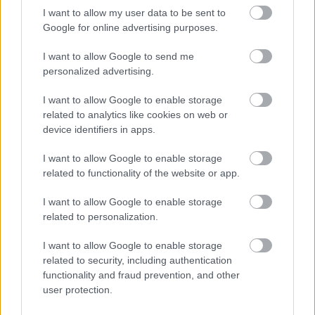
legnagyobb mértékű védettséget igyekszik biztosítani
I want to allow my user data to be sent to
a gyerek számára. Amennyiben ez nem
Google for online advertising purposes.
megvalósítható (mint például az angol királyi család
esetében), a nyilvánosság (külső elvárásoknak
I want to allow Google to send me
megfelelés) kezelésében és a másoktól nem függő
personalized advertising.
elég jó önértékelés kialakításában a szülőknek
I want to allow Google to enable storage
komoly erőfeszítéseket kell majd tenni. Ami - valljuk
related to analytics like cookies on web or
be - cseppet sem irigylésre méltó helyzet.”
device identifiers in apps.
Ha szívesen olvasol az
I want to allow Google to enable storage
related to functionality of the website or app.
angol királyi családról:
I want to allow Google to enable storage
Katalin hercegné újrahasznosított kabátban kezdi
related to personalization.
új életét
Harry herceg szerint meg vannak számlálva a
I want to allow Google to enable storage
napjai a királyi család tagjaként
related to security, including authentication
functionality and fraud prevention, and other
Ennyibe kerülhetett Erzsébet királynő temetése,
user protection.
nem túl boldogok a britek