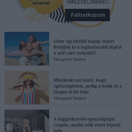
Feliratkozom
Glow-up tetőtől talpig: miért
felejtjük ki a legfontosabb lépést
a self-care rutinból?
Támogatott Tartalom
Mindenki azt hiszi, hogy
egészségtelen, pedig a hekk és a
lángos is jót tehe
Támogatott Tartalom
A leggyakoribb egészségügyi
csapda, amibe nők ezrei lépnek
bele