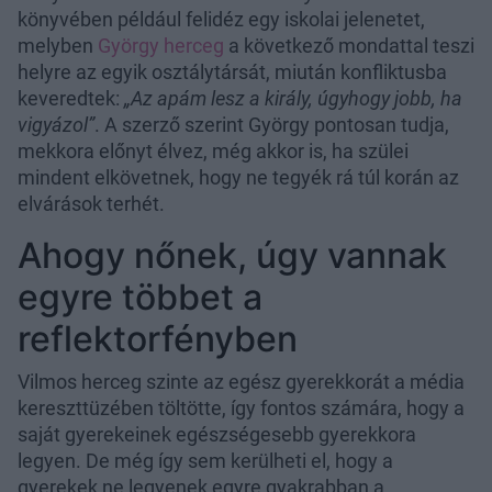
könyvében például felidéz egy iskolai jelenetet,
melyben
György herceg
a következő mondattal teszi
helyre az egyik osztálytársát, miután konfliktusba
keveredtek:
„Az apám lesz a király, úgyhogy jobb, ha
vigyázol”
. A szerző szerint György pontosan tudja,
mekkora előnyt élvez, még akkor is, ha szülei
mindent elkövetnek, hogy ne tegyék rá túl korán az
elvárások terhét.
Ahogy nőnek, úgy vannak
egyre többet a
reflektorfényben
Vilmos herceg szinte az egész gyerekkorát a média
kereszttüzében töltötte, így fontos számára, hogy a
saját gyerekeinek egészségesebb gyerekkora
legyen. De még így sem kerülheti el, hogy a
gyerekek ne legyenek egyre gyakrabban a