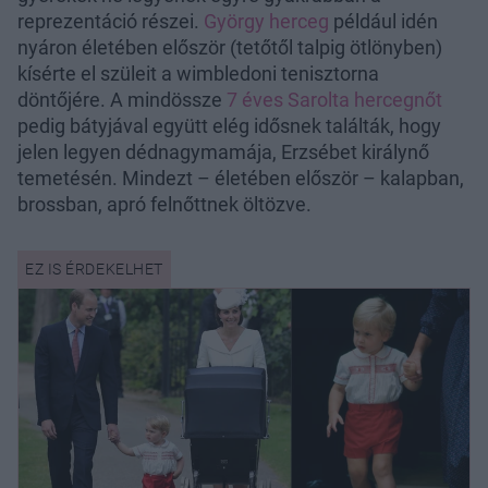
reprezentáció részei.
György herceg
például idén
nyáron életében először (tetőtől talpig ötlönyben)
kísérte el szüleit a wimbledoni tenisztorna
döntőjére. A mindössze
7 éves Sarolta hercegnőt
pedig bátyjával együtt elég idősnek találták, hogy
jelen legyen dédnagymamája, Erzsébet királynő
temetésén. Mindezt – életében először – kalapban,
brossban, apró felnőttnek öltözve.