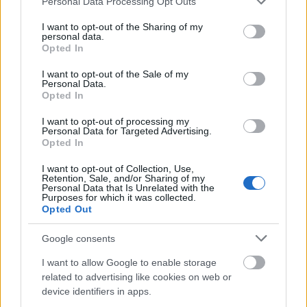
Mit gondol a gyermekvédő
Personal Data Processing Opt Outs
services and may gather and store information including but
György herceg
not limited to your visit or usage behaviour. You may click to
I want to opt-out of the Sharing of my
personal data.
grant or deny consent to Google and its third-party tags to
helyzetéről?
Opted In
use your data for below specified purposes in below Google
consent section.
I want to opt-out of the Sale of my
Dr. Gyurkó Szilvia a Hintalovon Alapítvány alapítója
Personal Data.
Opted In
arra a kérdésünkre, hogy mennyire nehéz György
herceg helyzete, a következőket válaszolta:
I want to opt-out of processing my
„Felnőttként sem könnyű a nyilvánossággal járó
Personal Data for Targeted Advertising.
Opted In
előnyöket és terheket jól kezelni, hát még gyerekként.
Akár a királyi családba születik valaki, akár celebek
I want to opt-out of Collection, Use,
gyermeke, a közszereplői léttel járó előjogokat (és
Retention, Sale, and/or Sharing of my
Personal Data that Is Unrelated with the
felelősséget) helyén kezelni, és csak a szülők
Purposes for which it was collected.
Opted Out
segítségével és támogatásával lehet. Ez már akkor is
igaz volt, amikor még nem létezett közösségi média,
Google consents
se bulvár nyilvánosság. Ma meg már egyenesen
közhely számba megy, hogy a gyerek számára a
I want to allow Google to enable storage
legjobb nyilvánosság az, ami nem létezik. És az
related to advertising like cookies on web or
device identifiers in apps.
igazán felelős szülői magatartás az, ami a lehető