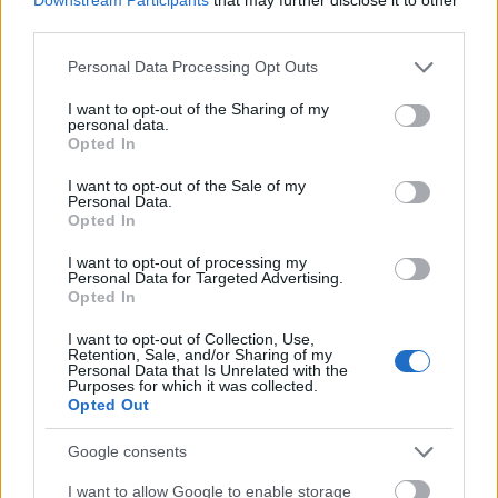
third parties.
Véradáson való részvétel feltételei:
- legyél egészséges
Please note that this website/app uses one or more Google
Personal Data Processing Opt Outs
services and may gather and store information including but
- testsúlyod 50 kg feletti
not limited to your visit or usage behaviour. You may click to
I want to opt-out of the Sharing of my
- elmúltál 18 éves, de még nem vagy 65
personal data.
grant or deny consent to Google and its third-party tags to
- nem friss a tetoválásod
Opted In
use your data for below specified purposes in below Google
- nincs tudomásod arról, hogy nem adhatsz vért
consent section.
I want to opt-out of the Sale of my
- további hasznos infók itt:
https://bit.ly/2NIBjql
Personal Data.
Opted In
I want to opt-out of processing my
Personal Data for Targeted Advertising.
Opted In
I want to opt-out of Collection, Use,
Retention, Sale, and/or Sharing of my
Personal Data that Is Unrelated with the
Mindenképpen hozd magaddal a következő iratokat:
Purposes for which it was collected.
Opted Out
- személyi igazolvány /útlevél / jogosítvány
Google consents
- érvényes lakcímkártya, benne Magyarországi
lakcímmel
I want to allow Google to enable storage