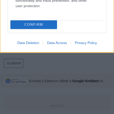
functionality and fraud prevention, and other
user protection.
CONFIRM
Data Deletion
Data Access
Privacy Policy
GLAMOUR
Kövesd a Glamour cikkeit a
Google hírekben
is!