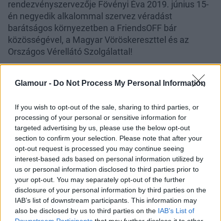
rendezvényszervezője Fövényi Éva 2019. június 15-
én negyedik alkalommal szervez véradást
barátságos környezetben a FriendsOFF bár
közösségével, a Magyar Vöröskereszttel és az
Országos Vérellátó Szolgálattal!
Glamour -
Do Not Process My Personal Information
If you wish to opt-out of the sale, sharing to third parties, or
A véradókat meglepetésekkel várják!
processing of your personal or sensitive information for
targeted advertising by us, please use the below opt-out
Program:
section to confirm your selection. Please note that after your
11:00 - 18:00 Vért & Életet adunk jókedvvel és
opt-out request is processed you may continue seeing
Barátokkal
interest-based ads based on personal information utilized by
19:00 - 21:00 Beváltjuk az italkuponokat és őrületes
us or personal information disclosed to third parties prior to
your opt-out. You may separately opt-out of the further
italakciókkal melegítünk
disclosure of your personal information by third parties on the
21:00 - kifulladásig buli DJ-vel és Veletek
IAB’s list of downstream participants. This information may
also be disclosed by us to third parties on the
IAB’s List of
Downstream Participants
that may further disclose it to other