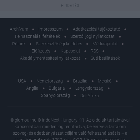
Archívum
Impresszum
Adatkezelési tájékoztató
Felhasználási feltételek
Szerzői jogi nyilatkozat
Rólunk
Szerkesztőségi küldetés
Médiaajánlat
Előfizetés
Kapcsolat
RSS
Akadálymentesítési nyilatkozat
Süti beállítások
USA
Németország
Brazília
Mexikó
Anglia
Bulgária
Lengyelország
Spanyolország
Dél-Afrika
© glamour.hu © IndaNext Hungary Kft. Az oldalak tartalmával
kapcsolatban minden jog fenntartva, beleértve a tartalom
szöveg- és adatbányászat céljára való felhasználását is – a
szerzői jogról szóló 1999. évi LXXVI. törvény rendelkezései