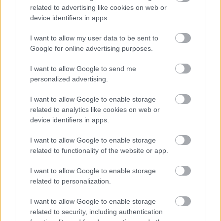
- TAJ kártya
related to advertising like cookies on web or
device identifiers in apps.
Légy felkészült:
I want to allow my user data to be sent to
A véradás előtt mindenképpen fogyassz vizet, de
Google for online advertising purposes.
semmiképpen ne fogyassz alkoholt, és ne
I want to allow Google to send me
éhgyomorral érkezz!
personalized advertising.
Véradással ments Te is három életet! Mutass példát
I want to allow Google to enable storage
a többi fiatalnak, hogy a jövőben ők is
related to analytics like cookies on web or
csatlakozzanak a véradó mozgalmunkhoz!
device identifiers in apps.
Küldés
I want to allow Google to enable storage
Megosztás
Messengeren
related to functionality of the website or app.
I want to allow Google to enable storage
Itt állíthatod be
, hogy a Google
related to personalization.
keresőben könnyebben megtaláld a
glamour.hu cikkeit
I want to allow Google to enable storage
related to security, including authentication