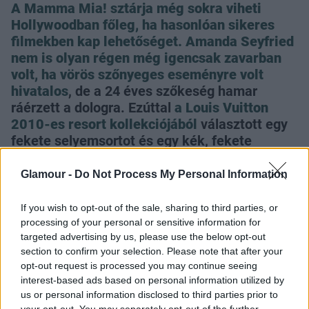
A Mamma Mia! sztárja még sokra viheti
Hollywoodban főleg, ha hasonlóan sikeres
filmekben kap lehetőséget.
Amanda Seyfried
nem is olyan régen még igencsak zavarban
volt, ha vörös szőnyeges eseményre volt
hivatalos
, de a 24 éves szőkeség hamar
ráérzett a dologra. Ezúttal
a Louis Vuitton
2010-es resort kollekciójából
választott egy
fekete selyemsortot és egy kék, fekete
csíkokkal díszített kabátot. A visszafogott, de
nagyon modern szerelés
igazán passzol
Glamour -
Do Not Process My Personal Information
Amanda stílusához
, neked tetszik?
If you wish to opt-out of the sale, sharing to third parties, or
processing of your personal or sensitive information for
targeted advertising by us, please use the below opt-out
section to confirm your selection. Please note that after your
opt-out request is processed you may continue seeing
interest-based ads based on personal information utilized by
us or personal information disclosed to third parties prior to
Küldés