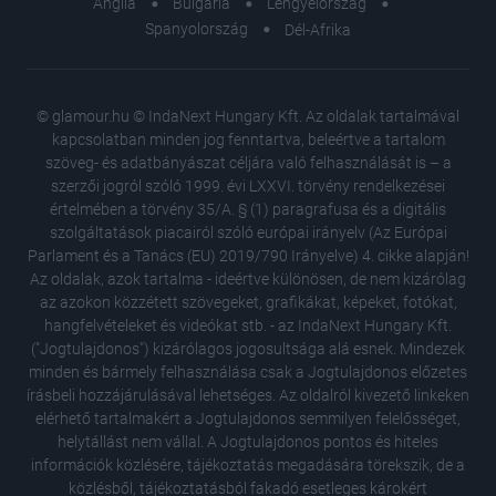
Anglia
Bulgária
Lengyelország
Spanyolország
Dél-Afrika
© glamour.hu © IndaNext Hungary Kft. Az oldalak tartalmával
kapcsolatban minden jog fenntartva, beleértve a tartalom
szöveg- és adatbányászat céljára való felhasználását is – a
szerzői jogról szóló 1999. évi LXXVI. törvény rendelkezései
értelmében a törvény 35/A. § (1) paragrafusa és a digitális
szolgáltatások piacairól szóló európai irányelv (Az Európai
Parlament és a Tanács (EU) 2019/790 Irányelve) 4. cikke alapján!
Az oldalak, azok tartalma - ideértve különösen, de nem kizárólag
az azokon közzétett szövegeket, grafikákat, képeket, fotókat,
hangfelvételeket és videókat stb. - az IndaNext Hungary Kft.
("Jogtulajdonos") kizárólagos jogosultsága alá esnek. Mindezek
minden és bármely felhasználása csak a Jogtulajdonos előzetes
írásbeli hozzájárulásával lehetséges. Az oldalról kivezető linkeken
elérhető tartalmakért a Jogtulajdonos semmilyen felelősséget,
Másodsz
helytállást nem vállal. A Jogtulajdonos pontos és hiteles
itt van 
információk közlésére, tájékoztatás megadására törekszik, de a
Vilmos 
közlésből, tájékoztatásból fakadó esetleges károkért