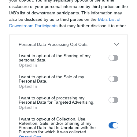
your opt-out. You may separately opt-out of the further
Megosztás
disclosure of your personal information by third parties on the
Messengeren
IAB’s list of downstream participants. This information may
also be disclosed by us to third parties on the
IAB’s List of
Itt állíthatod be
, hogy a Google
Downstream Participants
that may further disclose it to other
keresőben könnyebben megtaláld a
third parties.
glamour.hu cikkeit
Please note that this website/app uses one or more Google
Personal Data Processing Opt Outs
services and may gather and store information including but
not limited to your visit or usage behaviour. You may click to
I want to opt-out of the Sharing of my
personal data.
grant or deny consent to Google and its third-party tags to
Opted In
use your data for below specified purposes in below Google
consent section.
I want to opt-out of the Sale of my
Personal Data.
Opted In
I want to opt-out of processing my
Personal Data for Targeted Advertising.
Opted In
I want to opt-out of Collection, Use,
Retention, Sale, and/or Sharing of my
Personal Data that Is Unrelated with the
AMANDA SEYFRIED
Purposes for which it was collected.