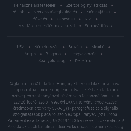
Felhasználási feltételek
Szerzői jogi nyilatkozat
Rólunk
Szerkesztőségi küldetés
Médiaajánlat
Előfizetés
Kapcsolat
RSS
Akadálymentesítési nyilatkozat
Süti beállítások
USA
Németország
Brazília
Mexikó
Anglia
Bulgária
Lengyelország
Spanyolország
Dél-Afrika
© glamour.hu © IndaNext Hungary Kft. Az oldalak tartalmával
kapcsolatban minden jog fenntartva, beleértve a tartalom
szöveg- és adatbányászat céljára való felhasználását is – a
szerzői jogról szóló 1999. évi LXXVI. törvény rendelkezései
értelmében a törvény 35/A. § (1) paragrafusa és a digitális
szolgáltatások piacairól szóló európai irányelv (Az Európai
Parlament és a Tanács (EU) 2019/790 Irányelve) 4. cikke alapján!
Az oldalak, azok tartalma - ideértve különösen, de nem kizárólag