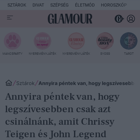
SZTÁROK
DIVAT
SZÉPSÉG
ÉLETMÓD
HOROSZKÓP
KU
MANCSPARTY
NYEREMÉNYJÁTÉK
NYEREMÉNYJÁTÉK
SYOSS
TAROT
Sztárok
Annyira péntek van, hogy legszívesebben
Annyira péntek van, hogy
legszívesebben csak azt
csinálnánk, amit Chrissy
Teigen és John Legend