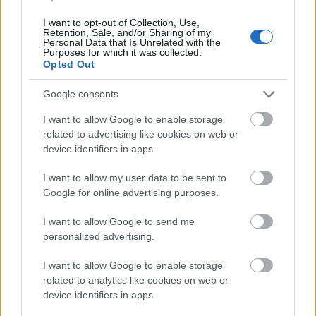
I want to opt-out of Collection, Use,
Retention, Sale, and/or Sharing of my
Personal Data that Is Unrelated with the
Purposes for which it was collected.
Chrissy Teigen és John Legend gyermekei olyan
Opted Out
kényelmesen bekuckóztak, hogy irigykedve nézzük
őket a számítógép felett görnyedve.
Google consents
I want to allow Google to enable storage
Küldés
related to advertising like cookies on web or
Megosztás
Messengeren
device identifiers in apps.
I want to allow my user data to be sent to
Itt állíthatod be
, hogy a Google
Google for online advertising purposes.
keresőben könnyebben megtaláld a
glamour.hu cikkeit
I want to allow Google to send me
personalized advertising.
I want to allow Google to enable storage
related to analytics like cookies on web or
device identifiers in apps.