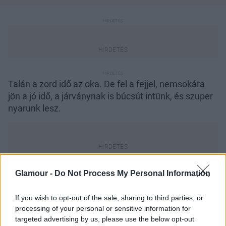
Talán a zord idő az oka. De fel a fejjel, nemsokára
jön a jó idő, a járványnak is búcsút intünk, és szuper
nyarunk lesz.
Addig azonban nem lehetne, hogy így vészeljük át a
Glamour -
Do Not Process My Personal Information
napokat?
If you wish to opt-out of the sale, sharing to third parties, or
processing of your personal or sensitive information for
targeted advertising by us, please use the below opt-out