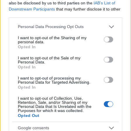
also be disclosed by us to third parties on the
IAB’s List of
Az egész egyébként onnan indult, hogy Billie
Downstream Participants
that may further disclose it to other
apukája rózsaszín-fehérnek látta a cipőt, amitől az
third parties.
énekesnő teljesen kiborult, mert ő meg van
Please note that this website/app uses one or more Google
győződve róla, hogy mentazöld-fehér. Így hát
Personal Data Processing Opt Outs
services and may gather and store information including but
feltette a nagy kérdést a rajongóinak is.
not limited to your visit or usage behaviour. You may click to
I want to opt-out of the Sharing of my
personal data.
grant or deny consent to Google and its third-party tags to
Opted In
use your data for below specified purposes in below Google
consent section.
I want to opt-out of the Sale of my
Personal Data.
Opted In
I want to opt-out of processing my
Írd meg kommentben, hogy te fehér és rózsaszín,
Personal Data for Targeted Advertising.
vagy fehér és mentazöld színeket látsz-e.
Opted In
I want to opt-out of Collection, Use,
Küldés
Retention, Sale, and/or Sharing of my
Megosztás
Messengeren
Personal Data that Is Unrelated with the
Purposes for which it was collected.
Opted Out
Itt állíthatod be
, hogy a Google
keresőben könnyebben megtaláld a
Google consents