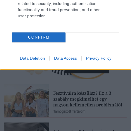
related to security, including authentication
functionality and fraud prevention, and other
user protection.
CONFIRM
Data Deletion
Data Access
Privacy Policy
Feliratkozom
Fesztiválra készülsz? Ez a 3
szabály megkímélhet egy
nagyon kellemetlen problémától
Támogatott Tartalom