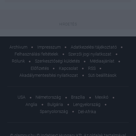
Archívum
Impresszum
Adatkezelési tájékoztató
Felhasználási feltételek
Szerzői jogi nyilatkozat
Rólunk
Szerkesztőségi küldetés
Médiaajánlat
Előfizetés
Kapcsolat
RSS
Akadálymentesítési nyilatkozat
Süti beállítások
USA
Németország
Brazília
Mexikó
Anglia
Bulgária
Lengyelország
Spanyolország
Dél-Afrika
© glamour.hu © IndaNext Hungary Kft. Az oldalak tartalmával