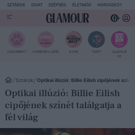
SZTÁROK
DIVAT
SZÉPSÉG
ÉLETMÓD
HOROSZKÓP
KU
MANCSPARTY
NYEREMÉNYJÁTÉK
SYOSS
TAROT
GLAMOUR
20
Sztárok
Optikai illúzió: Billie Eilish cipőjének színét
Optikai illúzió: Billie Eilish
cipőjének színét találgatja a
fél világ