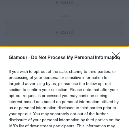
Most ugyanaz történt Billie Eilish cipőjével is, mint
Glamour -
Do Not Process My Personal Information
néhány évvel ezelőtt azzal a bizonyos
kék-fekete
vagy inkább arany-fehér színű ruhával
, ami
If you wish to opt-out of the sale, sharing to third parties, or
villámgyorsan bejárta az internetet.
processing of your personal or sensitive information for
targeted advertising by us, please use the below opt-out
section to confirm your selection. Please note that after your
opt-out request is processed you may continue seeing
interest-based ads based on personal information utilized by
us or personal information disclosed to third parties prior to
A kérdés a következő: milyen színű Billie Eilish
your opt-out. You may separately opt-out of the further
cipője?
disclosure of your personal information by third parties on the
IAB’s list of downstream participants. This information may