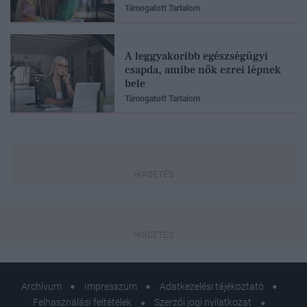
Támogatott Tartalom
A leggyakoribb egészségügyi
csapda, amibe nők ezrei lépnek
bele
Támogatott Tartalom
Archívum
Impresszum
Adatkezelési tájékoztató
Felhasználási feltételek
Szerzői jogi nyilatkozat