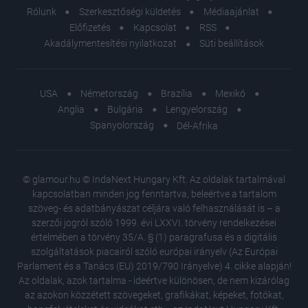
Rólunk
Szerkesztőségi küldetés
Médiaajánlat
Előfizetés
Kapcsolat
RSS
Akadálymentesítési nyilatkozat
Süti beállítások
USA
Németország
Brazília
Mexikó
Anglia
Bulgária
Lengyelország
Spanyolország
Dél-Afrika
© glamour.hu © IndaNext Hungary Kft. Az oldalak tartalmával
kapcsolatban minden jog fenntartva, beleértve a tartalom
szöveg- és adatbányászat céljára való felhasználását is – a
szerzői jogról szóló 1999. évi LXXVI. törvény rendelkezései
értelmében a törvény 35/A. § (1) paragrafusa és a digitális
szolgáltatások piacairól szóló európai irányelv (Az Európai
Parlament és a Tanács (EU) 2019/790 Irányelve) 4. cikke alapján!
Az oldalak, azok tartalma - ideértve különösen, de nem kizárólag
az azokon közzétett szövegeket, grafikákat, képeket, fotókat,