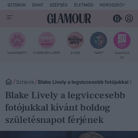
SZTÁROK
DIVAT
SZÉPSÉG
ÉLETMÓD
HOROSZKÓP
KU
MANCSPARTY
NYEREMÉNYJÁTÉK
SYOSS
TAROT
GLAMOUR
20
Sztárok
Blake Lively a legviccesebb fotójukkal kí
Blake Lively a legviccesebb
fotójukkal kívánt boldog
születésnapot férjének