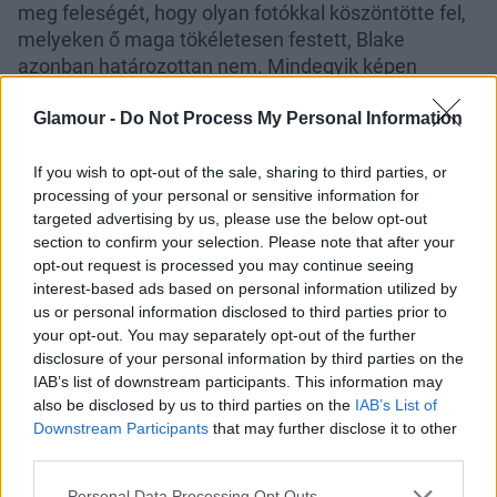
meg feleségét, hogy olyan fotókkal köszöntötte fel,
melyeken ő maga tökéletesen festett, Blake
azonban határozottan nem. Mindegyik képen
elmozdult, grimaszolt, vagy éppen becsukta a
szemét.
Glamour -
Do Not Process My Personal Information
If you wish to opt-out of the sale, sharing to third parties, or
processing of your personal or sensitive information for
targeted advertising by us, please use the below opt-out
section to confirm your selection. Please note that after your
opt-out request is processed you may continue seeing
interest-based ads based on personal information utilized by
us or personal information disclosed to third parties prior to
your opt-out. You may separately opt-out of the further
disclosure of your personal information by third parties on the
IAB’s list of downstream participants. This information may
also be disclosed by us to third parties on the
IAB’s List of
Downstream Participants
that may further disclose it to other
third parties.
Please note that this website/app uses one or more Google
Personal Data Processing Opt Outs