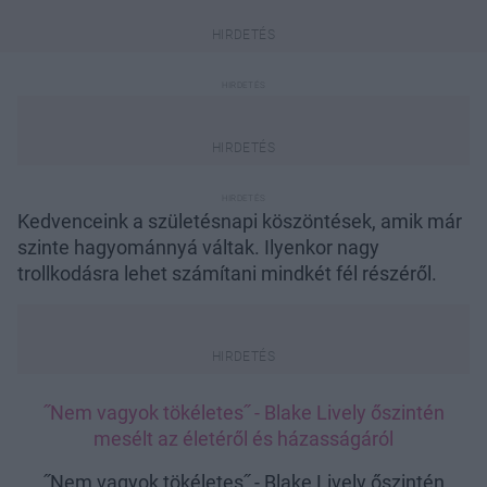
Kedvenceink a születésnapi köszöntések, amik már
szinte hagyománnyá váltak. Ilyenkor nagy
trollkodásra lehet számítani mindkét fél részéről.
˝Nem vagyok tökéletes˝ - Blake Lively őszintén
mesélt az életéről és házasságáról
˝Nem vagyok tökéletes˝ - Blake Lively őszintén