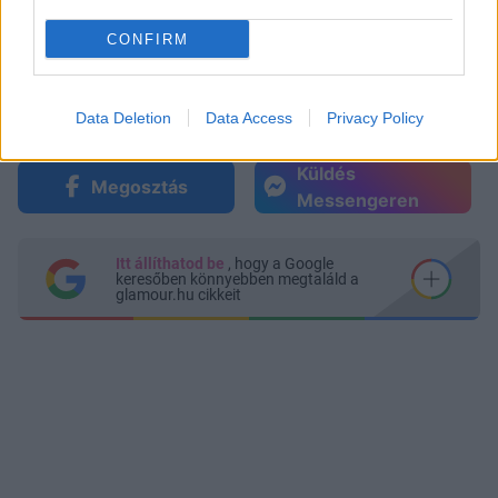
CONFIRM
Data Deletion
Data Access
Privacy Policy
Küldés
Megosztás
Messengeren
Itt állíthatod be
, hogy a Google
keresőben könnyebben megtaláld a
glamour.hu cikkeit