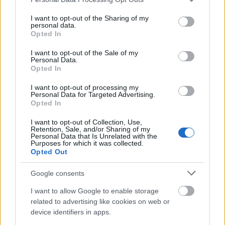
services and may gather and store information including but
not limited to your visit or usage behaviour. You may click to
I want to opt-out of the Sharing of my
personal data.
grant or deny consent to Google and its third-party tags to
Opted In
use your data for below specified purposes in below Google
consent section.
I want to opt-out of the Sale of my
Personal Data.
Opted In
I want to opt-out of processing my
Personal Data for Targeted Advertising.
Opted In
I want to opt-out of Collection, Use,
Retention, Sale, and/or Sharing of my
Personal Data that Is Unrelated with the
Purposes for which it was collected.
Opted Out
Google consents
Ezek után már éreztük, hogy Ryan születésnapján
I want to allow Google to enable storage
Blake biztosan ˝bosszút áll˝ valamivel, és
related to advertising like cookies on web or
természetesen így is történt! Boldog születésnapot,
device identifiers in apps.
Ryan, ezzel az orrtúrós képpel!