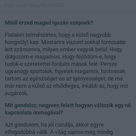
Fotó:
Aradi Nóra/GLAMOUR
Mitől érzed magad igazán szépnek?
Fiatalon természetes, hogy a külső nagyobb
hangsúlyt kap. Mostanra viszont sokkal fontosabb
lett számomra, milyen ember vagyok belül. Hogy
dolgozom-e magamon. Hogy fejlődöm-e, hogy
tudok-e szeretettel fordulni mások felé. Persze
ugyanúgy sportolok, figyelek magamra, fontosnak
tartom az egészséget és az igényességet, de ma
már nem a külső az elsődleges, inkább az, hogy mit
sugárzok.
Mit gondolsz, negyven felett hogyan változik egy nő
kapcsolata önmagával?
Azt gondolom, ha jól csinálja, akkor egyre
elfogadóbbá válik. A világ sajnos még mindig