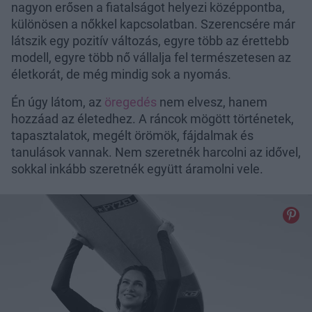
nagyon erősen a fiatalságot helyezi középpontba,
különösen a nőkkel kapcsolatban. Szerencsére már
látszik egy pozitív változás, egyre több az érettebb
modell, egyre több nő vállalja fel természetesen az
életkorát, de még mindig sok a nyomás.
Én úgy látom, az
öregedés
nem elvesz, hanem
hozzáad az életedhez. A ráncok mögött történetek,
tapasztalatok, megélt örömök, fájdalmak és
tanulások vannak. Nem szeretnék harcolni az idővel,
sokkal inkább szeretnék együtt áramolni vele.
Kulcsfo
múlhat, 
Te medd