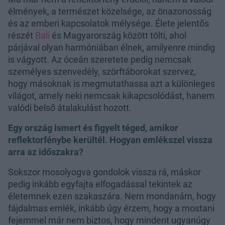
élmények, a természet közelsége, az önazonosság
és az emberi kapcsolatok mélysége. Élete jelentős
részét
Bali
és Magyarország között tölti, ahol
párjával olyan harmóniában élnek, amilyenre mindig
is vágyott. Az óceán szeretete pedig nemcsak
személyes szenvedély, szörftáborokat szervez,
hogy másoknak is megmutathassa azt a különleges
világot, amely neki nemcsak kikapcsolódást, hanem
valódi belső átalakulást hozott.
Egy ország ismert és figyelt téged, amikor
reflektorfénybe kerültél. Hogyan emlékszel vissza
arra az időszakra?
Sokszor mosolyogva gondolok vissza rá, máskor
pedig inkább egyfajta elfogadással tekintek az
életemnek ezen szakaszára. Nem mondanám, hogy
fájdalmas emlék, inkább úgy érzem, hogy a mostani
fejemmel már nem biztos, hogy mindent ugyanúgy