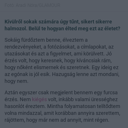
Fotó:
Aradi Nóra/GLAMOUR
Kívülről sokak számára úgy tűnt, sikert sikerre
halmozol. Belül te hogyan élted meg ezt az életet?
Sokáig fürdőztem benne, élveztem a
rendezvényeket, a fotózásokat, a címlapokat, az
utazásokat és azt a figyelmet, ami körülvett. Jó
érzés volt, hogy keresnek, hogy kíváncsiak rám,
hogy nőként elismernek és szeretnek. Egy ideig ez
az egónak is jól esik. Hazugság lenne azt mondani,
hogy nem.
Aztán egyszer csak megjelent bennem egy furcsa
érzés. Nem
kiégés
volt, inkább valami ürességhez
hasonlót éreztem. Mintha folyamatosan telítődtem
volna mindazzal, amit korábban annyira szerettem,
rájöttem, hogy már nem ad annyit, mint régen.