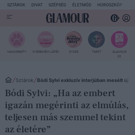
SZTÁROK
DIVAT
SZÉPSÉG
ÉLETMÓD
HOROSZKÓP
KU
MANCSPARTY
NYEREMÉNYJÁTÉK
SYOSS
TAROT
GLAMOUR
20
Sztárok
Bódi Sylvi exkluzív interjúban mesélt új él
Bódi Sylvi: „Ha az embert
igazán megérinti az elmúlás,
teljesen más szemmel tekint
az életére”