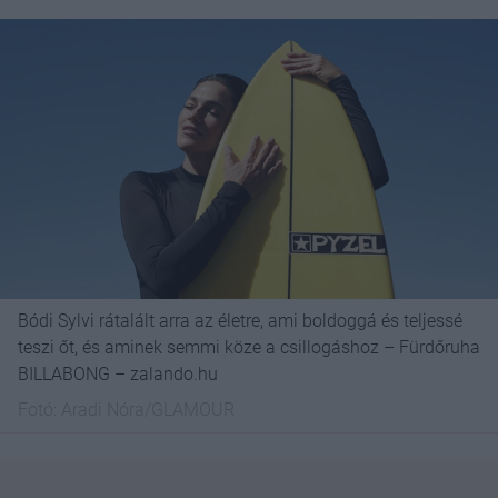
Bódi Sylvi rátalált arra az életre, ami boldoggá és teljessé
teszi őt, és aminek semmi köze a csillogáshoz – Fürdőruha
BILLABONG – zalando.hu
Fotó:
Aradi Nóra/GLAMOUR