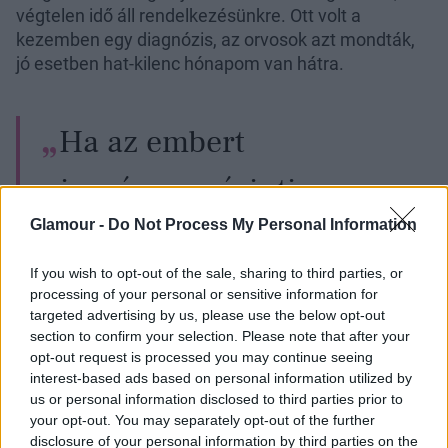
végtelen idő áll rendelkezésünkre. Ott volt a
kezemben egy diagnózis, az orvosok azt mondták,
jó esetben hat-kilenc hónapom van hátra.
Ha az embert
igazán megérinti
Glamour -
Do Not Process My Personal Information
az elmúlás,
If you wish to opt-out of the sale, sharing to third parties, or
teljesen más
processing of your personal or sensitive information for
targeted advertising by us, please use the below opt-out
szemmel tekint
section to confirm your selection. Please note that after your
opt-out request is processed you may continue seeing
az életére.
interest-based ads based on personal information utilized by
us or personal information disclosed to third parties prior to
your opt-out. You may separately opt-out of the further
Akkor már nem az a kérdés, hogy hány címlapon
disclosure of your personal information by third parties on the