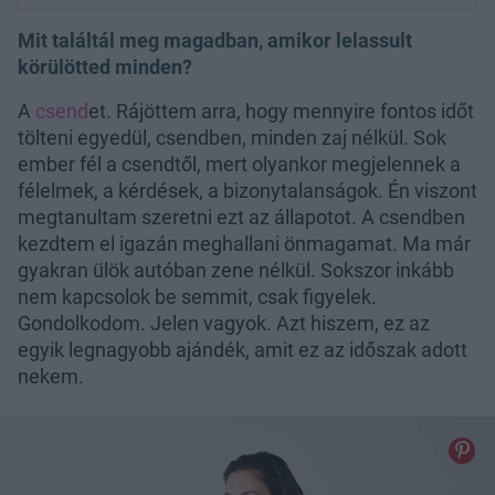
Mit találtál meg magadban, amikor lelassult
körülötted minden?
A
csend
et. Rájöttem arra, hogy mennyire fontos időt
tölteni egyedül, csendben, minden zaj nélkül. Sok
ember fél a csendtől, mert olyankor megjelennek a
félelmek, a kérdések, a bizonytalanságok. Én viszont
megtanultam szeretni ezt az állapotot. A csendben
kezdtem el igazán meghallani önmagamat. Ma már
gyakran ülök autóban zene nélkül. Sokszor inkább
nem kapcsolok be semmit, csak figyelek.
Gondolkodom. Jelen vagyok. Azt hiszem, ez az
egyik legnagyobb ajándék, amit ez az időszak adott
nekem.