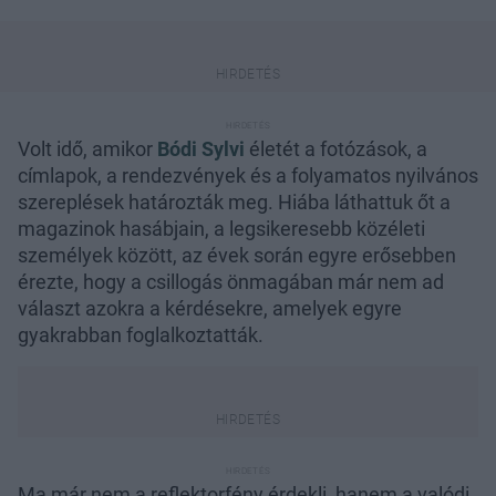
Volt idő, amikor
Bódi Sylvi
életét a fotózások, a
címlapok, a rendezvények és a folyamatos nyilvános
szereplések határozták meg. Hiába láthattuk őt a
magazinok hasábjain, a legsikeresebb közéleti
személyek között, az évek során egyre erősebben
érezte, hogy a csillogás önmagában már nem ad
választ azokra a kérdésekre, amelyek egyre
gyakrabban foglalkoztatták.
Ma már nem a reflektorfény érdekli, hanem a valódi