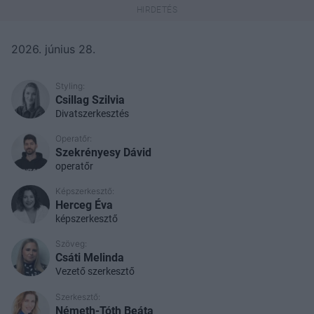
2026. június 28.
Styling:
Csillag Szilvia
Divatszerkesztés
Operatőr:
Szekrényesy Dávid
operatőr
Képszerkesztő:
Herceg Éva
képszerkesztő
Szöveg:
Csáti Melinda
Vezető szerkesztő
Szerkesztő:
Németh-Tóth Beáta