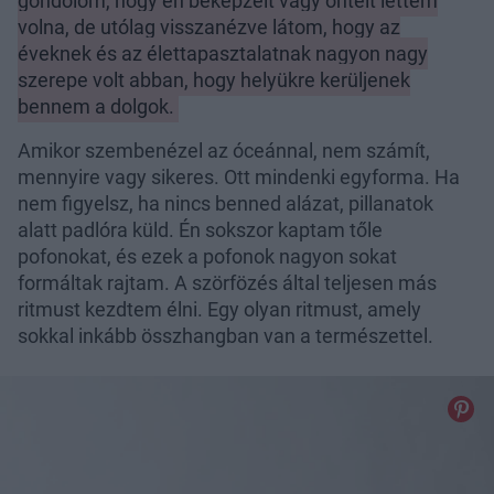
gondolom, hogy én beképzelt vagy öntelt lettem
volna, de utólag visszanézve látom, hogy az
éveknek és az élettapasztalatnak nagyon nagy
szerepe volt abban, hogy helyükre kerüljenek
bennem a dolgok.
Amikor szembenézel az óceánnal, nem számít,
mennyire vagy sikeres. Ott mindenki egyforma. Ha
nem figyelsz, ha nincs benned alázat, pillanatok
alatt padlóra küld. Én sokszor kaptam tőle
pofonokat, és ezek a pofonok nagyon sokat
formáltak rajtam. A szörfözés által teljesen más
ritmust kezdtem élni. Egy olyan ritmust, amely
sokkal inkább összhangban van a természettel.