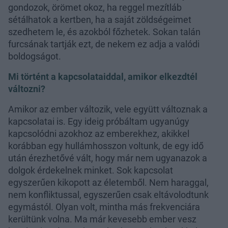
gondozok, örömet okoz, ha reggel mezítláb
sétálhatok a kertben, ha a saját zöldségeimet
szedhetem le, és azokból főzhetek. Sokan talán
furcsának tartják ezt, de nekem ez adja a valódi
boldogságot.
Mi történt a kapcsolataiddal, amikor elkezdtél
változni?
Amikor az ember változik, vele együtt változnak a
kapcsolatai is. Egy ideig próbáltam ugyanúgy
kapcsolódni azokhoz az emberekhez, akikkel
korábban egy hullámhosszon voltunk, de egy idő
után érezhetővé vált, hogy már nem ugyanazok a
dolgok érdekelnek minket. Sok kapcsolat
egyszerűen kikopott az életemből. Nem haraggal,
nem konfliktussal, egyszerűen csak eltávolodtunk
egymástól. Olyan volt, mintha más frekvenciára
kerültünk volna. Ma már kevesebb ember vesz