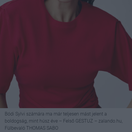
Bódi Sylvi számára ma már teljesen mást jelent a
boldogság, mint húsz éve – Felső GESTUZ – zalando.hu,
Fülbevaló THOMAS SABO