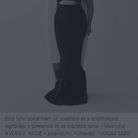
Bódi Sylvi sokat merít az óceánból és a szörfözésből,
legfőképp a türelemről és az alázatról tanul – Maxiruha
A.W.A.K.E. MODE – zalando.hu, Fülbevaló THOMAS SABO