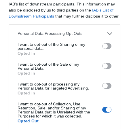
IAB’s list of downstream participants. This information may
szerepeltél, hány rendezvényre hívtak meg vagy
also be disclosed by us to third parties on the
IAB’s List of
hány ember ismeri a nevedet, hanem az, hogy volt-e
Downstream Participants
that may further disclose it to other
értelme annak, ahogyan éltél.
third parties.
Please note that this website/app uses one or more Google
Personal Data Processing Opt Outs
services and may gather and store information including but
not limited to your visit or usage behaviour. You may click to
I want to opt-out of the Sharing of my
personal data.
grant or deny consent to Google and its third-party tags to
Opted In
use your data for below specified purposes in below Google
consent section.
I want to opt-out of the Sale of my
Personal Data.
Opted In
I want to opt-out of processing my
Personal Data for Targeted Advertising.
Opted In
I want to opt-out of Collection, Use,
Retention, Sale, and/or Sharing of my
Personal Data that Is Unrelated with the
Purposes for which it was collected.
Opted Out