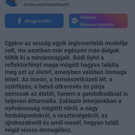
Online vezetőszerkesztő
Küldés
Megosztás
Messengeren
Egykor az ország egyik legismertebb modellje
volt, ma azonban már egészen más dolgok
töltik ki a mindennapjait. Bódi Sylvi a
reflektorfényt maga mögött hagyva találta
meg azt az életet, amelyben valóban önmaga
lehet. Az óceán, a természetközeli lét, a
szörfözés, a belső útkeresés és párja
nemcsak az életét, hanem a gondolkodását is
teljesen átformálta. Exkluzív interjúnkban a
nyilvánosság mögötti nőről, a nagy
fordulópontokról, a veszteségekről, az
újrakezdésről és arról mesél, hogyan talált
végül vissza önmagához.