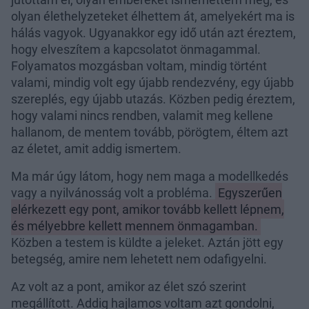
olyan élethelyzeteket élhettem át, amelyekért ma is
hálás vagyok. Ugyanakkor egy idő után azt éreztem,
hogy elveszítem a kapcsolatot önmagammal.
Folyamatos mozgásban voltam, mindig történt
valami, mindig volt egy újabb rendezvény, egy újabb
szereplés, egy újabb utazás. Közben pedig éreztem,
hogy valami nincs rendben, valamit meg kellene
hallanom, de mentem tovább, pörögtem, éltem azt
az életet, amit addig ismertem.
Ma már úgy látom, hogy nem maga a modellkedés
vagy a nyilvánosság volt a probléma.
Egyszerűen
elérkezett egy pont, amikor tovább kellett lépnem,
és mélyebbre kellett mennem önmagamban.
Közben a testem is küldte a jeleket. Aztán jött egy
betegség, amire nem lehetett nem odafigyelni.
Az volt az a pont, amikor az élet szó szerint
megállított. Addig hajlamos voltam azt gondolni,