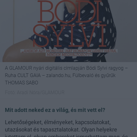
A GLAMOUR nyári digitális címlapján Bódi Sylvi ragyog –
Ruha CULT GAIA – zalando.hu, Fülbevaló és gyűrűk
THOMAS SABO
Fotó:
Aradi Nóra/GLAMOUR
Mit adott neked ez a világ, és mit vett el?
Lehetőségeket, élményeket, kapcsolatokat,
utazásokat és tapasztalatokat. Olyan helyekre
jutottam el, olyan embereket ismerhettem meg, és