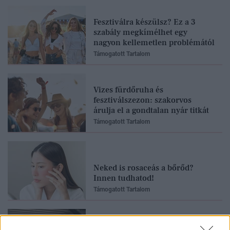
Fesztiválra készülsz? Ez a 3
szabály megkímélhet egy
nagyon kellemetlen problémától
Támogatott Tartalom
Vizes fürdőruha és
fesztiválszezon: szakorvos
árulja el a gondtalan nyár titkát
Támogatott Tartalom
Neked is rosaceás a bőrőd?
Innen tudhatod!
Támogatott Tartalom
A leggyakoribb egészségügyi