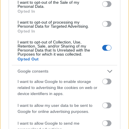
consent section.
I want to opt-out of the Sale of my
Personal Data.
Opted In
USA
Németország
Brazília
Mexikó
Anglia
Bulgária
Lengyelország
I want to opt-out of processing my
Personal Data for Targeted Advertising.
Spanyolország
Dél-Afrika
Opted In
I want to opt-out of Collection, Use,
Retention, Sale, and/or Sharing of my
© glamour.hu © IndaNext Hungary Kft. Az oldalak tartalmával
Personal Data that Is Unrelated with the
Purposes for which it was collected.
kapcsolatban minden jog fenntartva, beleértve a tartalom
Opted Out
szöveg- és adatbányászat céljára való felhasználását is – a
szerzői jogról szóló 1999. évi LXXVI. törvény rendelkezései
Google consents
értelmében a törvény 35/A. § (1) paragrafusa és a digitális
szolgáltatások piacairól szóló európai irányelv (Az Európai
I want to allow Google to enable storage
Parlament és a Tanács (EU) 2019/790 Irányelve) 4. cikke alapján!
related to advertising like cookies on web or
Az oldalak, azok tartalma - ideértve különösen, de nem kizárólag
device identifiers in apps.
az azokon közzétett szövegeket, grafikákat, képeket, fotókat,
hangfelvételeket és videókat stb. - az IndaNext Hungary Kft.
I want to allow my user data to be sent to
("Jogtulajdonos") kizárólagos jogosultsága alá esnek. Mindezek
Google for online advertising purposes.
minden és bármely felhasználása csak a Jogtulajdonos előzetes
írásbeli hozzájárulásával lehetséges. Az oldalról kivezető linkeken
I want to allow Google to send me
elérhető tartalmakért a Jogtulajdonos semmilyen felelősséget,