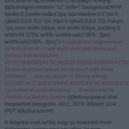
utm_source=ig_embedutm_campaign=loading"
data-instgrm-version="12" style=" background:#FFF;
border:0; border-radius:3px; box-shadow:0 0 1px 0
rgba(0,0,0,0.5),0 1px 10px 0 rgba(0,0,0,0.15); margin:
1px; max-width:540px; min-width:326px; padding:0;
width:99.375%; width:-webkit-calc(100% - 2px);
width:calc(100% - 2px);">
A bejegyzés megtekintése
az Instagramon
I have weak eyes and stress and
asthma and headaches
#129318;#8205;#9792;#65039;#129318;#8205;#9792
So this chart has helped me so much with those
problems .... and my weight !!! Whoop whoop
#127801;#127808;#129496;#8205;#9792;#65039;#12
As mother of pearl would say .... it works well for
children too
Britney Spears
(@britneyspears) által
megosztott bejegyzés, Júl 2., 2019, időpont: 3:04
(PDT időzóna szerint)
A dolgokat csak tetőzi, hogy az énekesnő most