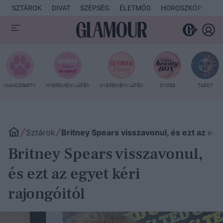
SZTÁROK
DIVAT
SZÉPSÉG
ÉLETMÓD
HOROSZKÓP
KU
MANCSPARTY
NYEREMÉNYJÁTÉK
NYEREMÉNYJÁTÉK
SYOSS
TAROT
Sztárok
Britney Spears visszavonul, és ezt az egye
Britney Spears visszavonul,
és ezt az egyet kéri
rajongóitól