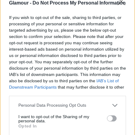
Glamour -
Do Not Process My Personal Information
csapda, amibe nők ezrei lépnek
bele
Támogatott Tartalom
If you wish to opt-out of the sale, sharing to third parties, or
processing of your personal or sensitive information for
targeted advertising by us, please use the below opt-out
section to confirm your selection. Please note that after your
opt-out request is processed you may continue seeing
interest-based ads based on personal information utilized by
us or personal information disclosed to third parties prior to
your opt-out. You may separately opt-out of the further
disclosure of your personal information by third parties on the
IAB’s list of downstream participants. This information may
also be disclosed by us to third parties on the
IAB’s List of
Downstream Participants
that may further disclose it to other
third parties.
Archívum
Impresszum
Adatkezelési tájékoztató
Please note that this website/app uses one or more Google
Personal Data Processing Opt Outs
Felhasználási feltételek
Szerzői jogi nyilatkozat
services and may gather and store information including but
Rólunk
Szerkesztőségi küldetés
Médiaajánlat
not limited to your visit or usage behaviour. You may click to
I want to opt-out of the Sharing of my
Előfizetés
Kapcsolat
RSS
personal data.
grant or deny consent to Google and its third-party tags to
Opted In
Akadálymentesítési nyilatkozat
Süti beállítások
use your data for below specified purposes in below Google