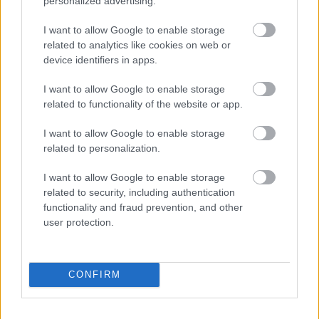
personalized advertising.
helytállást nem vállal. A Jogtulajdonos pontos és hiteles
információk közlésére, tájékoztatás megadására törekszik, de a
I want to allow Google to enable storage
közlésből, tájékoztatásból fakadó esetleges károkért
related to analytics like cookies on web or
felelősséget, helytállást nem vállal.
device identifiers in apps.
I want to allow Google to enable storage
related to functionality of the website or app.
I want to allow Google to enable storage
related to personalization.
I want to allow Google to enable storage
related to security, including authentication
functionality and fraud prevention, and other
user protection.
CONFIRM