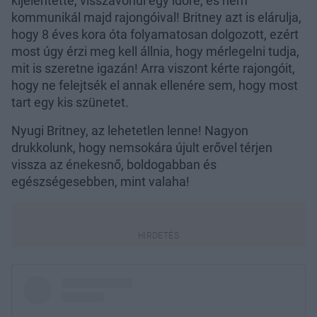
kijelentette, visszavonul egy időre, és nem
kommunikál majd rajongóival! Britney azt is elárulja,
hogy 8 éves kora óta folyamatosan dolgozott, ezért
most úgy érzi meg kell állnia, hogy mérlegelni tudja,
mit is szeretne igazán! Arra viszont kérte rajongóit,
hogy ne felejtsék el annak ellenére sem, hogy most
tart egy kis szünetet.
Nyugi Britney, az lehetetlen lenne! Nagyon
drukkolunk, hogy nemsokára újult erővel térjen
vissza az énekesnő, boldogabban és
egészségesebben, mint valaha!