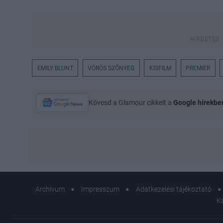
EMILY BLUNT
VÖRÖS SZŐNYEG
KISFILM
PREMIER
Kövesd a Glamour cikkeit a
Google hírekbe
Archívum
Impresszum
Adatkezelési tájékoztató
K