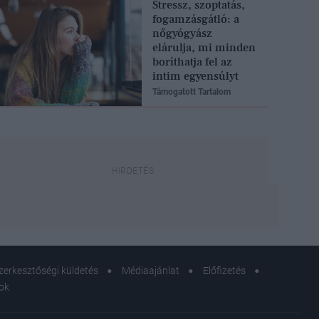
Stressz, szoptatás,
fogamzásgátló: a
nőgyógyász
elárulja, mi minden
boríthatja fel az
intim egyensúlyt
Támogatott Tartalom
zerkesztőségi küldetés
Médiaajánlat
Előfizetés
sok