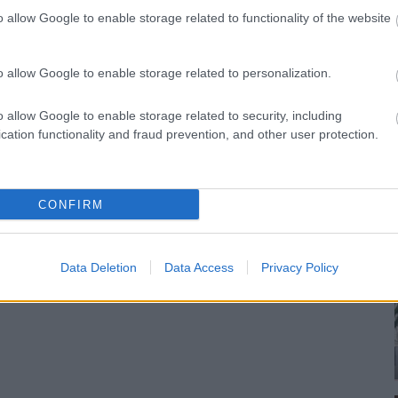
A színésznő egy csodaszép Prada
o allow Google to enable storage related to functionality of the website
lmas módon a vörös ruhához ciklámen
olor blocking szetteket
, és boldogan
o allow Google to enable storage related to personalization.
rös szőnyegen. Neked hogy tetszik Emily
o allow Google to enable storage related to security, including
cation functionality and fraud prevention, and other user protection.
sengeren
Pinterest
CONFIRM
nyebben megtaláld a glamour.hu
Data Deletion
Data Access
Privacy Policy