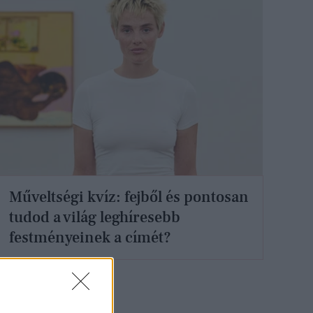
Műveltségi kvíz: fejből és pontosan
tudod a világ leghíresebb
festményeinek a címét?