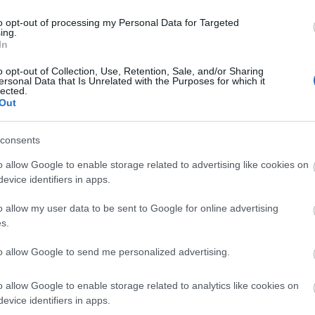
to opt-out of processing my Personal Data for Targeted
ing.
In
o opt-out of Collection, Use, Retention, Sale, and/or Sharing
ersonal Data that Is Unrelated with the Purposes for which it
lected.
Out
engeren
Pinterest
consents
o allow Google to enable storage related to advertising like cookies on
ugyan már itthon is elérhető a
evice identifiers in apps.
még javában folyik
.
o allow my user data to be sent to Google for online advertising
s.
to allow Google to send me personalized advertising.
o allow Google to enable storage related to analytics like cookies on
et első babájának
, de máris visszatért a
evice identifiers in apps.
, mint valaha. Most éppen New