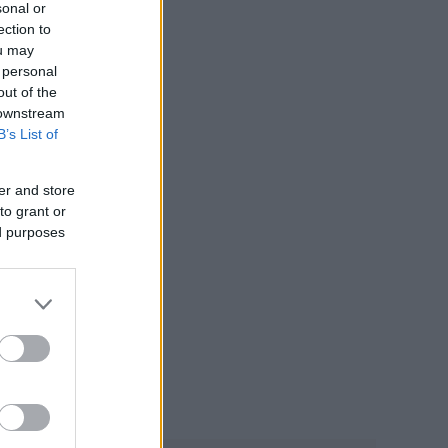
sonal or
ection to
ou may
 personal
out of the
 downstream
B’s List of
er and store
to grant or
ed purposes