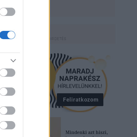
Feliratkozom
Mindenki azt hiszi,