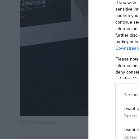
If you wish 
sensitive in
confirm you
continue se
information 
further disc
participants
Downstream 
Please note
information 
deny consent
in below Go
Persona
I want t
Opted 
Fotó:
Rexfeatures
I want t
Opted 