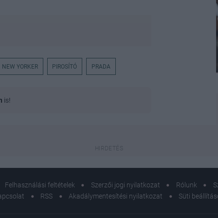
NEW YORKER
PIROSÍTÓ
PRADA
n
is!
Felhasználási feltételek
Szerzői jogi nyilatkozat
Rólunk
S
apcsolat
RSS
Akadálymentesítési nyilatkozat
Süti beállítá