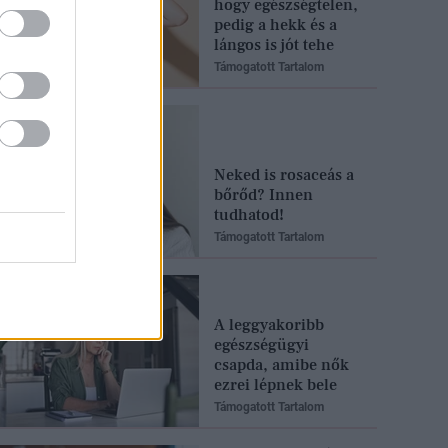
hogy egészségtelen,
pedig a hekk és a
lángos is jót tehe
Támogatott Tartalom
Neked is rosaceás a
bőrőd? Innen
tudhatod!
Támogatott Tartalom
A leggyakoribb
egészségügyi
csapda, amibe nők
ezrei lépnek bele
Támogatott Tartalom