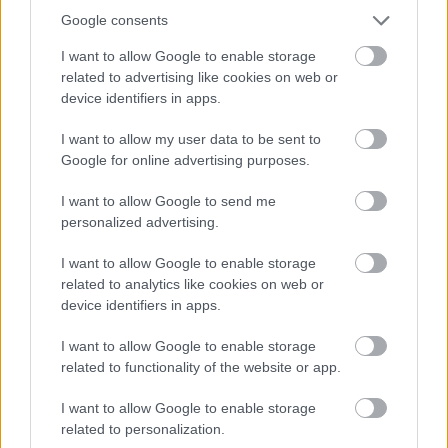
Google consents
Az amúgy visszafogott fazonú Moschino darab
I want to allow Google to enable storage
mintáját Cupido szerelmi történetei inspirálták: az
related to advertising like cookies on web or
device identifiers in apps.
egész ruhát egy reneszánsz festményből szabadult
angyalsereg díszíti, és sajnos még a legjobb
I want to allow my user data to be sent to
indulattal sem nevezhetjük ízlésesnek. Pláne, hogy
Google for online advertising purposes.
Cyndi hozzáillő fehér-lila-sárga-kék tincseket
festetett a hajába, amivel aztán végleg tönkretette a
I want to allow Google to send me
megjelenését. Egy valami azonban biztos: az
personalized advertising.
énekesnő második lázadó korszakát éli, és ő sosem
I want to allow Google to enable storage
öregszik meg!
related to analytics like cookies on web or
device identifiers in apps.
Volt, akinek jobban sikerült az idei szettje:
Miley
Cyrus visszatért a vörös szőnyegre és szebb, mint
I want to allow Google to enable storage
valaha!
related to functionality of the website or app.
Küldés
I want to allow Google to enable storage
Megosztás
Messengeren
related to personalization.