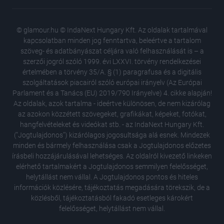
© glamour.hu © IndaNext Hungary Kft. Az oldalak tartalmával
kapcsolatban minden jog fenntartva, beleértve a tartalom
szöveg- és adatbányászat céljára való felhasználását is – a
szerzői jogról szóló 1999. évi LXXVI. törvény rendelkezései
értelmében a törvény 35/A. § (1) paragrafusa és a digitális
szolgáltatások piacairól szóló európai irányelv (Az Európai
Parlament és a Tanács (EU) 2019/790 Irányelve) 4. cikke alapján!
Az oldalak, azok tartalma - ideértve különösen, de nem kizárólag
az azokon közzétett szövegeket, grafikákat, képeket, fotókat,
hangfelvételeket és videókat stb. - az IndaNext Hungary Kft.
("Jogtulajdonos") kizárólagos jogosultsága alá esnek. Mindezek
minden és bármely felhasználása csak a Jogtulajdonos előzetes
írásbeli hozzájárulásával lehetséges. Az oldalról kivezető linkeken
elérhető tartalmakért a Jogtulajdonos semmilyen felelősséget,
helytállást nem vállal. A Jogtulajdonos pontos és hiteles
Különle
információk közlésére, tájékoztatás megadására törekszik, de a
rajongók
közlésből, tájékoztatásból fakadó esetleges károkért
Kipróbá
felelősséget, helytállást nem vállal.
és telj