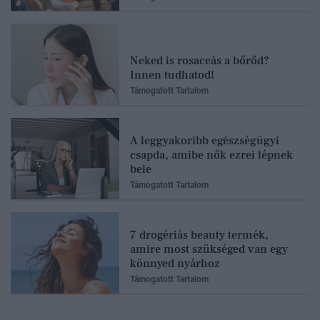
Neked is rosaceás a bőrőd?
Innen tudhatod!
Támogatott Tartalom
A leggyakoribb egészségügyi
csapda, amibe nők ezrei lépnek
bele
Támogatott Tartalom
7 drogériás beauty termék,
amire most szükséged van egy
könnyed nyárhoz
Támogatott Tartalom