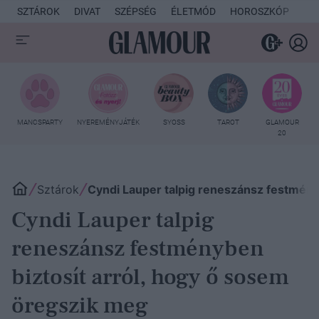
SZTÁROK
DIVAT
SZÉPSÉG
ÉLETMÓD
HOROSZKÓP
KU
MANCSPARTY
NYEREMÉNYJÁTÉK
SYOSS
TAROT
GLAMOUR
20
Sztárok
Cyndi Lauper talpig reneszánsz festmény
Cyndi Lauper talpig
reneszánsz festményben
biztosít arról, hogy ő sosem
öregszik meg