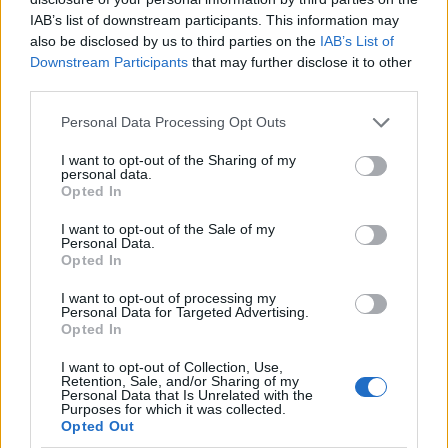
IAB’s list of downstream participants. This information may
also be disclosed by us to third parties on the
IAB’s List of
Downstream Participants
that may further disclose it to other
third parties.
Please note that this website/app uses one or more Google
Personal Data Processing Opt Outs
services and may gather and store information including but
not limited to your visit or usage behaviour. You may click to
I want to opt-out of the Sharing of my
personal data.
grant or deny consent to Google and its third-party tags to
Opted In
use your data for below specified purposes in below Google
consent section.
I want to opt-out of the Sale of my
Personal Data.
Opted In
I want to opt-out of processing my
Personal Data for Targeted Advertising.
Cyndi Lauper
Opted In
Fotó:
Getty Images
I want to opt-out of Collection, Use,
Retention, Sale, and/or Sharing of my
Personal Data that Is Unrelated with the
Purposes for which it was collected.
Opted Out