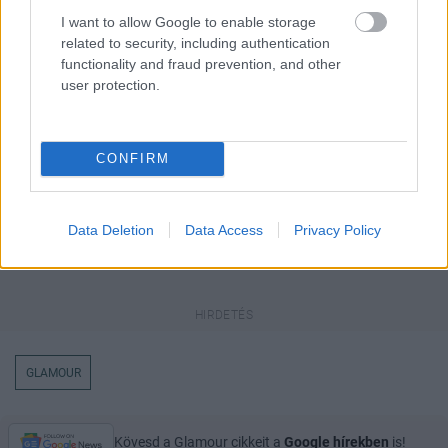
I want to allow Google to enable storage
Itt állíthatod be
, hogy a Google
related to security, including authentication
keresőben könnyebben megtaláld a
functionality and fraud prevention, and other
glamour.hu cikkeit
user protection.
CONFIRM
Data Deletion
Data Access
Privacy Policy
GLAMOUR
Kövesd a Glamour cikkeit a
Google hírekben
is!