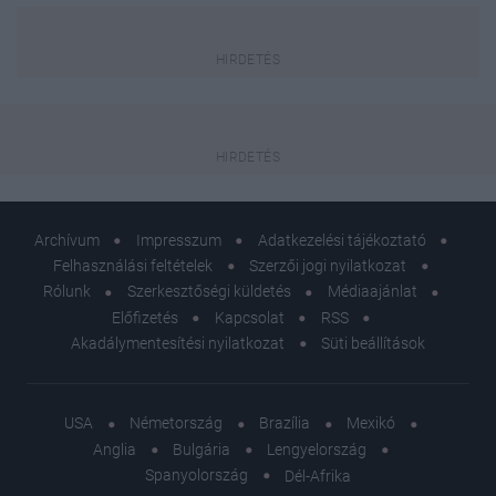
Archívum
Impresszum
Adatkezelési tájékoztató
Felhasználási feltételek
Szerzői jogi nyilatkozat
Rólunk
Szerkesztőségi küldetés
Médiaajánlat
Előfizetés
Kapcsolat
RSS
Akadálymentesítési nyilatkozat
Süti beállítások
USA
Németország
Brazília
Mexikó
Anglia
Bulgária
Lengyelország
Spanyolország
Dél-Afrika